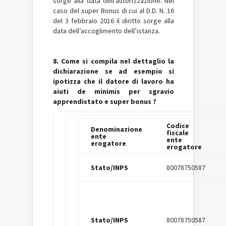
sorge alla data dell’autorizzazione. Nel
caso del super Bonus di cui al D.D. N. 16
del 3 febbraio 2016 il diritto sorge alla
data dell’accoglimento dell’istanza.
8. Come si compila nel dettaglio la
dichiarazione se ad esempio si
ipotizza che il datore di lavoro ha
aiuti de minimis per sgravio
apprendistato e super bonus ?
Codice
Denominazione
fiscale
ente
ente
erogatore
erogatore
Stato/INPS
80078750587
Stato/INPS
80078750587