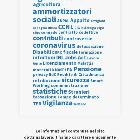
agricoltura
ammortizzatori
sociali
Appalto
ANPAL
artigiani
CCNL
assegno unico
cigo
CIG in deroga
contratto collettivo
cigs
congedo
contributi
controversie
coronavirus
detassazione
Disabili
fiscale
formazione
DURC
INL
Jobs Act
infortuni
Lavoro
Licenziamento
Agile
Malattia
Pensione
PA
maternità
NASPI
privacy
RdC
Reddito di Cittadinanza
sicurezza
retribuzione
Smart
Working
somministrazione
statistiche
Stranieri
tassazione
Tempo determinato
Vigilanza
TFR
Welfare
Le informazioni contenute nel sito
dottrinalavoro.it
hanno carattere unicamente