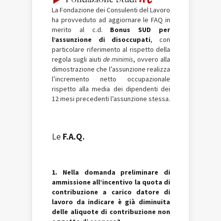
La Fondazione dei Consulenti del Lavoro
ha provveduto ad aggiornare le FAQ in
merito al c.d.
Bonus SUD per
l’assunzione di disoccupati
, con
particolare riferimento al rispetto della
regola sugli aiuti
de minimis
, ovvero alla
dimostrazione che l’assunzione realizza
l’incremento netto occupazionale
rispetto alla media dei dipendenti dei
12 mesi precedenti l’assunzione stessa.
Le
F.A.Q.
1. Nella domanda preliminare di
ammissione all’incentivo la quota di
contribuzione a carico datore di
lavoro da indicare è già diminuita
delle aliquote di contribuzione non