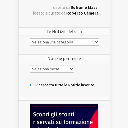
diretto da
Eufranio Massi
ideato e curato da
Roberto Camera
Le Notizie del sito
Le
Notizie
del
sito
Notizie per mese
Notizie
per
mese
Ricerca tra tutte le Notizie inserite