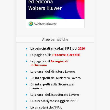
Aree tematiche
Le
principali circolari
INPS del
2026
La pagina sulla
Patente a crediti
La pagina sull'
Assegno di
Inclusione
La
prassi
del Ministero Lavoro
Gli
interpelli
del Ministero Lavoro
Gli
interpelli
sulla
Sicurezza
Lavoro
La
prassi
dell'Ispettorato Lavoro
Le
circolari/messaggi
dell'INPS
Le
circolari
dell'INAIL