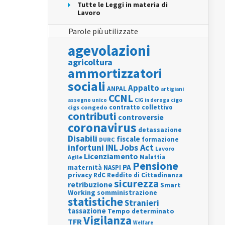
Tutte le Leggi in materia di
Lavoro
Parole più utilizzate
agevolazioni
agricoltura
ammortizzatori
sociali
Appalto
ANPAL
artigiani
CCNL
assegno unico
cigo
CIG in deroga
contratto collettivo
cigs
congedo
contributi
controversie
coronavirus
detassazione
Disabili
fiscale
formazione
DURC
INL
Jobs Act
infortuni
Lavoro
Licenziamento
Agile
Malattia
Pensione
PA
maternità
NASPI
privacy
RdC
Reddito di Cittadinanza
sicurezza
retribuzione
Smart
Working
somministrazione
statistiche
Stranieri
tassazione
Tempo determinato
Vigilanza
TFR
Welfare