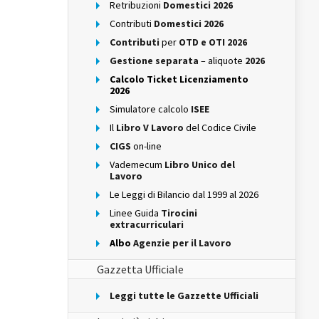
Retribuzioni
Domestici 2026
Contributi
Domestici 2026
Contributi
per
OTD e OTI 2026
Gestione separata
– aliquote
2026
Calcolo Ticket Licenziamento
2026
Simulatore calcolo
ISEE
Il
Libro V Lavoro
del Codice Civile
CIGS
on-line
Vademecum
Libro Unico del
Lavoro
Le Leggi di Bilancio dal 1999 al 2026
Linee Guida
Tirocini
extracurriculari
Albo
Agenzie per il Lavoro
Gazzetta Ufficiale
Leggi tutte le Gazzette Ufficiali