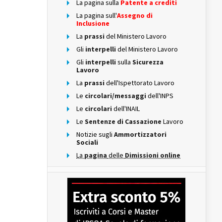
La pagina sulla
Patente a crediti
La pagina sull'
Assegno di
Inclusione
La
prassi
del Ministero Lavoro
Gli
interpelli
del Ministero Lavoro
Gli
interpelli
sulla
Sicurezza
Lavoro
La
prassi
dell'Ispettorato Lavoro
Le
circolari/messaggi
dell'INPS
Le
circolari
dell'INAIL
Le
Sentenze di Cassazione
Lavoro
Notizie sugli
Ammortizzatori
Sociali
La
pagina
delle
Dimissioni online