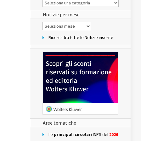
Le
Notizie
del
sito
Notizie per mese
Notizie
per
mese
Ricerca tra tutte le Notizie inserite
Aree tematiche
Le
principali circolari
INPS del
2026