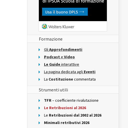
Formazione
Gli
Approfondimenti
Podcast
e
Video
Le Guide
interattive
La pagina dedicata agli
Eventi
La
Costituzione
commentata
Strumenti utili
TFR
– coefficiente rivalutazione
Le Retribuzioni al 2026
Le
Retribuzioni dal 2002 al 2026
Minimali retributivi 2026