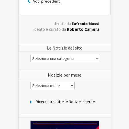
Voci precedenti
diretto da
Eufranio Massi
ideato e curato da
Roberto Camera
Le Notizie del sito
Le
Notizie
del
sito
Notizie per mese
Notizie
per
mese
Ricerca tra tutte le Notizie inserite