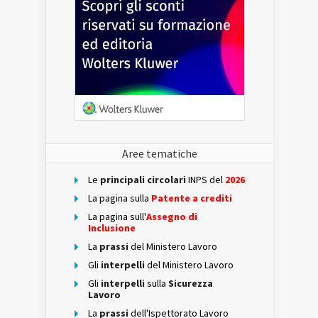
Aree tematiche
Le
principali circolari
INPS del
2026
La pagina sulla
Patente a crediti
La pagina sull'
Assegno di
Inclusione
La
prassi
del Ministero Lavoro
Gli
interpelli
del Ministero Lavoro
Gli
interpelli
sulla
Sicurezza
Lavoro
La
prassi
dell'Ispettorato Lavoro