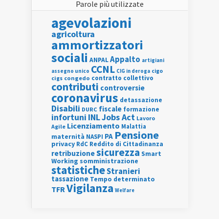
Parole più utilizzate
agevolazioni
agricoltura
ammortizzatori
sociali
Appalto
ANPAL
artigiani
CCNL
assegno unico
cigo
CIG in deroga
contratto collettivo
cigs
congedo
contributi
controversie
coronavirus
detassazione
Disabili
fiscale
formazione
DURC
INL
Jobs Act
infortuni
Lavoro
Licenziamento
Agile
Malattia
Pensione
PA
maternità
NASPI
privacy
RdC
Reddito di Cittadinanza
sicurezza
retribuzione
Smart
Working
somministrazione
statistiche
Stranieri
tassazione
Tempo determinato
Vigilanza
TFR
Welfare