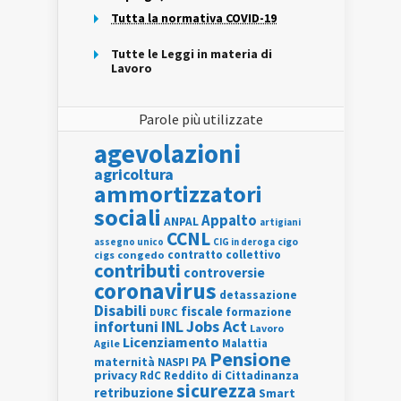
Tutta la normativa COVID-19
Tutte le Leggi in materia di
Lavoro
Parole più utilizzate
agevolazioni
agricoltura
ammortizzatori
sociali
Appalto
ANPAL
artigiani
CCNL
assegno unico
cigo
CIG in deroga
contratto collettivo
cigs
congedo
contributi
controversie
coronavirus
detassazione
Disabili
fiscale
formazione
DURC
INL
Jobs Act
infortuni
Lavoro
Licenziamento
Agile
Malattia
Pensione
PA
maternità
NASPI
privacy
RdC
Reddito di Cittadinanza
sicurezza
retribuzione
Smart