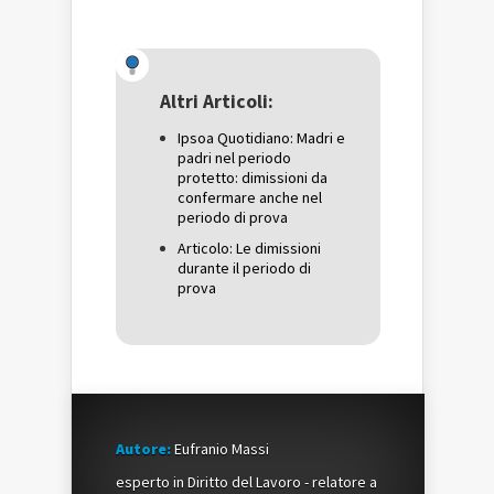
per
condividere
per
condividere
su
condividere
su
Facebook
su
Twitter
(Si
Google+
(Si
apre
(Si
apre
in
apre
in
una
in
una
nuova
una
Altri Articoli:
nuova
finestra)
nuova
finestra)
finestra)
Ipsoa Quotidiano: Madri e
padri nel periodo
protetto: dimissioni da
confermare anche nel
periodo di prova
Articolo: Le dimissioni
durante il periodo di
prova
Autore:
Eufranio Massi
esperto in Diritto del Lavoro - relatore a