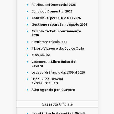
Retribuzioni
Domestici 2026
Contributi
Domestici 2026
Contributi
per
OTD e OTI 2026
Gestione separata
– aliquote
2026
Calcolo Ticket Licenziamento
2026
Simulatore calcolo
ISEE
Il
Libro V Lavoro
del Codice Civile
CIGS
on-line
Vademecum
Libro Unico del
Lavoro
Le Leggi di Bilancio dal 1999 al 2026
Linee Guida
Tirocini
extracurriculari
Albo
Agenzie per il Lavoro
Gazzetta Ufficiale
Leggi tutte le Gazzette Ufficiali