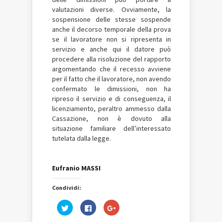
valutazioni diverse. Ovviamente, la
sospensione delle stesse sospende
anche il decorso temporale della prova
se il lavoratore non si ripresenta in
servizio e anche qui il datore può
procedere alla risoluzione del rapporto
argomentando che il recesso avviene
per il fatto che il lavoratore, non avendo
confermato le dimissioni, non ha
ripreso il servizio e di conseguenza, il
licenziamento, peraltro ammesso dalla
Cassazione, non è dovuto alla
situazione familiare dell’interessato
tutelata dalla legge.
Eufranio MASSI
Condividi:
Fai
Fai
Fai
clic
clic
clic
qui
per
qui