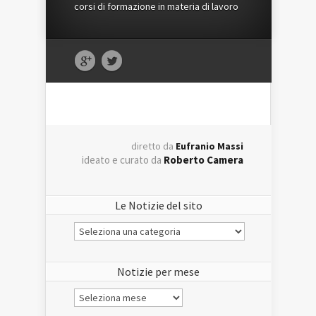
corsi di formazione in materia di lavoro
diretto da
Eufranio Massi
ideato e curato da
Roberto Camera
Le Notizie del sito
Le
Notizie
del
sito
Notizie per mese
Notizie
per
mese