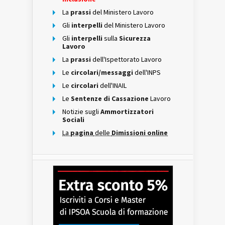
La
prassi
del Ministero Lavoro
Gli
interpelli
del Ministero Lavoro
Gli
interpelli
sulla
Sicurezza
Lavoro
La
prassi
dell'Ispettorato Lavoro
Le
circolari/messaggi
dell'INPS
Le
circolari
dell'INAIL
Le
Sentenze di Cassazione
Lavoro
Notizie sugli
Ammortizzatori
Sociali
La
pagina
delle
Dimissioni online