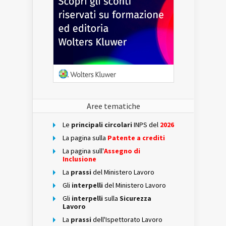
Aree tematiche
Le
principali circolari
INPS del
2026
La pagina sulla
Patente a crediti
La pagina sull'
Assegno di
Inclusione
La
prassi
del Ministero Lavoro
Gli
interpelli
del Ministero Lavoro
Gli
interpelli
sulla
Sicurezza
Lavoro
La
prassi
dell'Ispettorato Lavoro