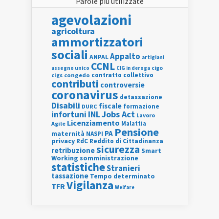
Parole più utilizzate
agevolazioni
agricoltura
ammortizzatori
sociali
Appalto
ANPAL
artigiani
CCNL
assegno unico
cigo
CIG in deroga
contratto collettivo
cigs
congedo
contributi
controversie
coronavirus
detassazione
Disabili
fiscale
formazione
DURC
INL
Jobs Act
infortuni
Lavoro
Licenziamento
Agile
Malattia
Pensione
PA
maternità
NASPI
privacy
RdC
Reddito di Cittadinanza
sicurezza
retribuzione
Smart
Working
somministrazione
statistiche
Stranieri
tassazione
Tempo determinato
Vigilanza
TFR
Welfare