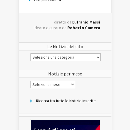
diretto da
Eufranio Massi
ideato e curato da
Roberto Camera
Le Notizie del sito
Le
Notizie
del
sito
Notizie per mese
Notizie
per
mese
Ricerca tra tutte le Notizie inserite