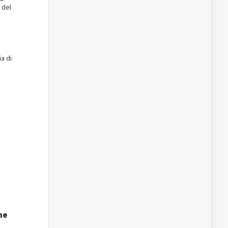
 del
ia di
he