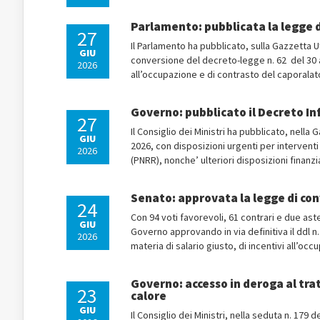
Parlamento: pubblicata la legge 
27
Il Parlamento ha pubblicato, sulla Gazzetta Uf
GIU
conversione del decreto-legge n. 62 del 30 ap
2026
all’occupazione e di contrasto del caporalato
Governo: pubblicato il Decreto I
27
Il Consiglio dei Ministri ha pubblicato, nella
GIU
2026, con disposizioni urgenti per interventi 
2026
(PNRR), nonche’ ulteriori disposizioni finanzi
Senato: approvata la legge di co
24
Con 94 voti favorevoli, 61 contrari e due ast
GIU
Governo approvando in via definitiva il ddl n
2026
materia di salario giusto, di incentivi all’oc
Governo: accesso in deroga al tra
23
calore
GIU
Il Consiglio dei Ministri, nella seduta n. 17