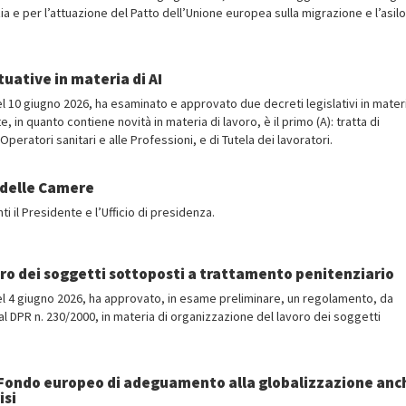
ia e per l’attuazione del Patto dell’Unione europea sulla migrazione e l’asilo
uative in materia di AI
 del 10 giugno 2026, ha esaminato e approvato due decreti legislativi in mater
e, in quanto contiene novità in materia di lavoro, è il primo (A): tratta di
peratori sanitari e alle Professioni, e di Tutela dei lavoratori.
i delle Camere
 il Presidente e l’Ufficio di presidenza.
ro dei soggetti sottoposti a trattamento penitenziario
6 del 4 giugno 2026, ha approvato, in esame preliminare, un regolamento, da
l DPR n. 230/2000, in materia di organizzazione del lavoro dei soggetti
 Fondo europeo di adeguamento alla globalizzazione anc
isi