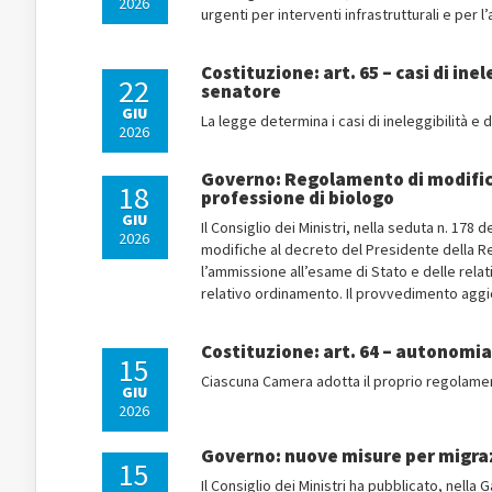
2026
urgenti per interventi infrastrutturali e per 
Costituzione: art. 65 – casi di ine
22
senatore
GIU
La legge determina i casi di ineleggibilità e 
2026
Governo: Regolamento di modifica 
18
professione di biologo
GIU
Il Consiglio dei Ministri, nella seduta n. 17
2026
modifiche al decreto del Presidente della Repu
l’ammissione all’esame di Stato e delle relat
relativo ordinamento. Il provvedimento aggio
Costituzione: art. 64 – autonomi
15
Ciascuna Camera adotta il proprio regolame
GIU
2026
Governo: nuove misure per migraz
15
Il Consiglio dei Ministri ha pubblicato, nella