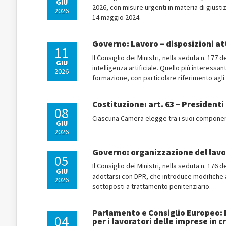
GIU
2026, con misure urgenti in materia di giustiz
2026
14 maggio 2024.
Governo: Lavoro – disposizioni att
11
Il Consiglio dei Ministri, nella seduta n. 177
GIU
intelligenza artificiale. Quello più interessant
2026
formazione, con particolare riferimento agli O
Costituzione: art. 63 – President
08
Ciascuna Camera elegge tra i suoi componenti
GIU
2026
Governo: organizzazione del lavo
05
Il Consiglio dei Ministri, nella seduta n. 17
GIU
adottarsi con DPR, che introduce modifiche a
2026
sottoposti a trattamento penitenziario.
Parlamento e Consiglio Europeo:
04
per i lavoratori delle imprese in cr