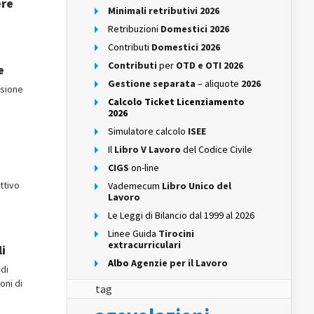
ere
Minimali retributivi 2026
Retribuzioni
Domestici 2026
Contributi
Domestici 2026
Contributi
per
OTD e OTI 2026
e
Gestione separata
– aliquote
2026
isione
Calcolo Ticket Licenziamento
2026
Simulatore calcolo
ISEE
Il
Libro V Lavoro
del Codice Civile
CIGS
on-line
ttivo
Vademecum
Libro Unico del
Lavoro
Le Leggi di Bilancio dal 1999 al 2026
Linee Guida
Tirocini
extracurriculari
i
Albo
Agenzie per il Lavoro
 di
oni di
tag