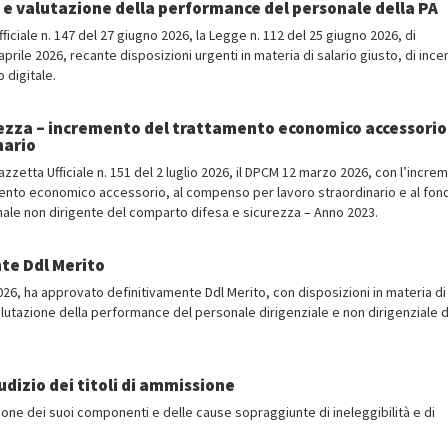
 e valutazione della performance del personale della PA
ficiale n. 147 del 27 giugno 2026, la Legge n. 112 del 25 giugno 2026, di
rile 2026, recante disposizioni urgenti in materia di salario giusto, di incen
 digitale.
ezza – incremento del trattamento economico accessorio
nario
 Gazzetta Ufficiale n. 151 del 2 luglio 2026, il DPCM 12 marzo 2026, con l’incre
tamento economico accessorio, al compenso per lavoro straordinario e al fon
rsonale non dirigente del comparto difesa e sicurezza – Anno 2023.
te Ddl Merito
26, ha approvato definitivamente Ddl Merito, con disposizioni in materia di
valutazione della performance del personale dirigenziale e non dirigenziale d
udizio dei titoli di ammissione
ione dei suoi componenti e delle cause sopraggiunte di ineleggibilità e di