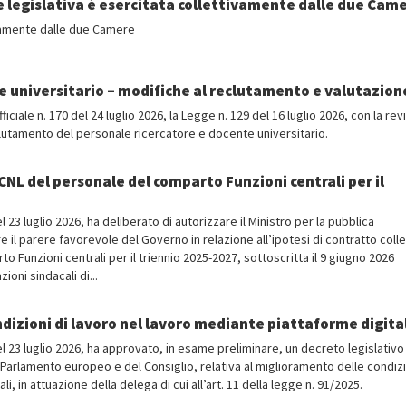
ne legislativa è esercitata collettivamente dalle due Cam
ivamente dalle due Camere
e universitario – modifiche al reclutamento e valutazion
iciale n. 170 del 24 luglio 2026, la Legge n. 129 del 16 luglio 2026, con la rev
clutamento del personale ricercatore e docente universitario.
CCNL del personale del comparto Funzioni centrali per il
el 23 luglio 2026, ha deliberato di autorizzare il Ministro per la pubblica
 il parere favorevole del Governo in relazione all’ipotesi di contratto colle
o Funzioni centrali per il triennio 2025-2027, sottoscritta il 9 giugno 2026
oni sindacali di...
izioni di lavoro nel lavoro mediante piattaforme digital
 del 23 luglio 2026, ha approvato, in esame preliminare, un decreto legislativo
 Parlamento europeo e del Consiglio, relativa al miglioramento delle condizi
, in attuazione della delega di cui all’art. 11 della legge n. 91/2025.