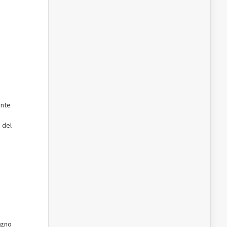
ante
 del
iugno