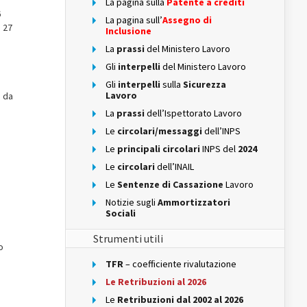
La pagina sulla
Patente a crediti
6
La pagina sull’
Assegno di
e 27
Inclusione
La
prassi
del Ministero Lavoro
Gli
interpelli
del Ministero Lavoro
Gli
interpelli
sulla
Sicurezza
Lavoro
a da
La
prassi
dell’Ispettorato Lavoro
Le
circolari/messaggi
dell’INPS
Le
principali circolari
INPS del
2024
Le
circolari
dell’INAIL
Le
Sentenze di Cassazione
Lavoro
Notizie sugli
Ammortizzatori
Sociali
Strumenti utili
o
TFR
– coefficiente rivalutazione
Le Retribuzioni al 2026
Le
Retribuzioni dal 2002 al 2026