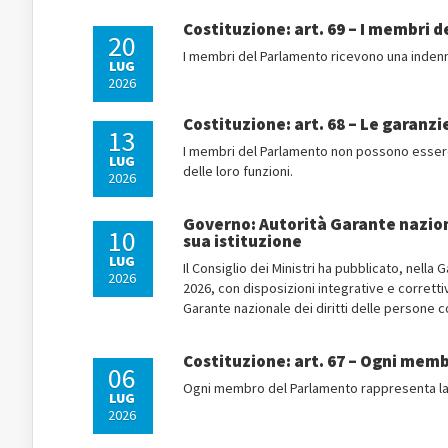
Costituzione: art. 69 – I membri 
20
I membri del Parlamento ricevono una indennit
LUG
2026
Costituzione: art. 68 – Le garanz
13
I membri del Parlamento non possono essere 
LUG
delle loro funzioni.
2026
Governo: Autorità Garante nazional
10
sua istituzione
LUG
Il Consiglio dei Ministri ha pubblicato, nella 
2026
2026, con disposizioni integrative e correttiv
Garante nazionale dei diritti delle persone co
Costituzione: art. 67 – Ogni mem
06
Ogni membro del Parlamento rappresenta la 
LUG
2026