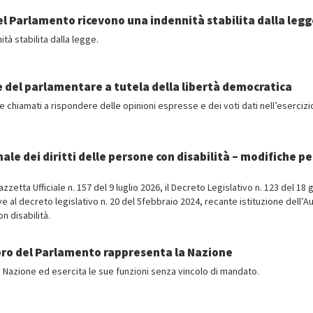
del Parlamento ricevono una indennità stabilita dalla leg
à stabilita dalla legge.
ie del parlamentare a tutela della libertà democratica
chiamati a rispondere delle opinioni espresse e dei voti dati nell’esercizi
e dei diritti delle persone con disabilità – modifiche pe
Gazzetta Ufficiale n. 157 del 9 luglio 2026, il Decreto Legislativo n. 123 del 18
e al decreto legislativo n. 20 del 5febbraio 2024, recante istituzione dell’Au
n disabilità.
bro del Parlamento rappresenta la Nazione
Nazione ed esercita le sue funzioni senza vincolo di mandato.