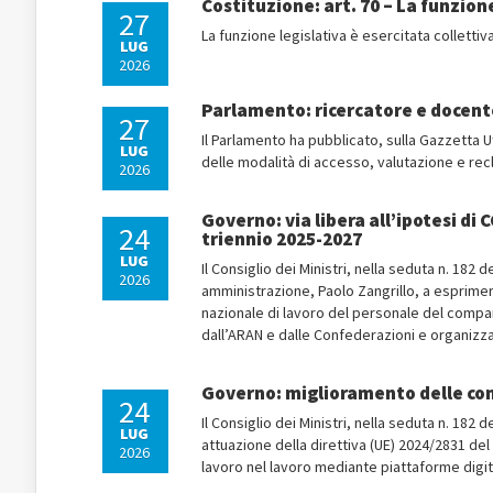
Costituzione: art. 70 – La funzio
27
La funzione legislativa è esercitata collett
LUG
2026
Parlamento: ricercatore e docent
27
Il Parlamento ha pubblicato, sulla Gazzetta Uff
LUG
delle modalità di accesso, valutazione e re
2026
Governo: via libera all’ipotesi di 
24
triennio 2025-2027
LUG
Il Consiglio dei Ministri, nella seduta n. 182 d
2026
amministrazione, Paolo Zangrillo, a esprimere
nazionale di lavoro del personale del compart
dall’ARAN e dalle Confederazioni e organizzazi
Governo: miglioramento delle cond
24
Il Consiglio dei Ministri, nella seduta n. 182
LUG
attuazione della direttiva (UE) 2024/2831 del
2026
lavoro nel lavoro mediante piattaforme digitali