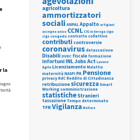
agevolazioni
agricoltura
ge
ammortizzatori
sociali
Appalto
ANPAL
artigiani
CCNL
assegno unico
cigo
CIG in deroga
contratto collettivo
cigs
congedo
contributi
controversie
coronavirus
o
detassazione
Disabili
fiscale
formazione
DURC
INL
Jobs Act
infortuni
Lavoro
Licenziamento
Agile
Malattia
r la
Pensione
PA
maternità
NASPI
privacy
RdC
Reddito di Cittadinanza
sicurezza
 giugno
retribuzione
Smart
Working
somministrazione
torità
statistiche
Stranieri
tassazione
Tempo determinato
Vigilanza
TFR
Welfare