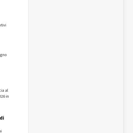
tivi
iugno
ia al
026 in
di
ni