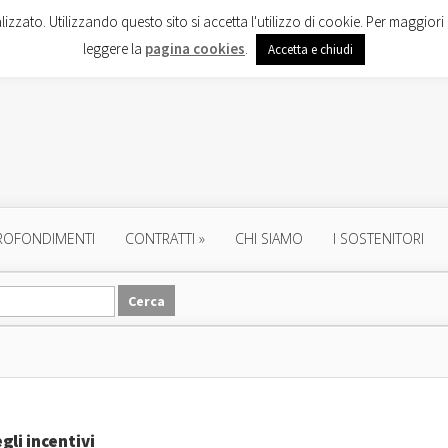
lizzato. Utilizzando questo sito si accetta l'utilizzo di cookie. Per maggiori 
leggere la
pagina cookies
.
Accetta e chiudi
ROFONDIMENTI
CONTRATTI
»
CHI SIAMO
I SOSTENITORI
gli incentivi