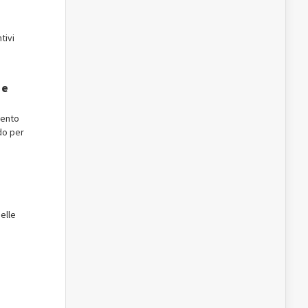
tivi
 e
mento
do per
elle