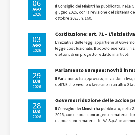
06
Il Consiglio dei Ministri ha pubblicato, nella 
AGO
giugno 2026, con la revisione del sistema degl
2026
ottobre 2023, n. 160.
Costituzione: art. 71 – L’iniziati
03
L’iniziativa delle leggi appartiene al Govern
AGO
legge costituzionale. Il popolo esercita l’in
2026
elettori, di un progetto redatto in articoli.
Parlamento Europeo: novità in ma
29
Il Parlamento ha approvato, in via definitiva
LUG
dell’UE che vivono o lavorano in un altro St
2026
Governo: riduzione delle accise per
28
Il Consiglio dei Ministri ha pubblicato, nella 
LUG
2026, con disposizioni urgenti in materia di pr
2026
disposizioni in materia di ILVA S.p.A. in ammi