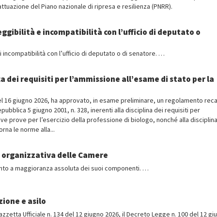
l’attuazione del Piano nazionale di ripresa e resilienza (PNRR).
leggibilità e incompatibilità con l’ufficio di deputato o
di incompatibilità con l’ufficio di deputato o di senatore. …
dei requisiti per l’ammissione all’esame di stato per la
8 del 16 giugno 2026, ha approvato, in esame preliminare, un regolamento rec
bblica 5 giugno 2001, n. 328, inerenti alla disciplina dei requisiti per
ive prove per l’esercizio della professione di biologo, nonché alla disciplina
rna le norme alla...
a organizzativa delle Camere
nto a maggioranza assoluta dei suoi componenti. …
ione e asilo
 Gazzetta Ufficiale n. 134 del 12 giugno 2026, il Decreto Legge n. 100 del 12 g