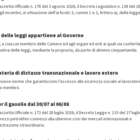
Gazzetta Ufficiale n. 178 del 3 agosto 2026, il Decreto Legislativo n. 138 del 2
i incentivi, in attuazione dell’articolo 3, commi 1 e 2, lettera a), della legg
va delle leggi appartiene al Governo
o, a ciascun membro delle Camere ed agli organi ed enti ai quali sia conferit
iziativa delle leggi, mediante la proposta, da parte di almeno cinquantamila
teria di distacco transnazionale e lavoro estero
, nuove norme che garantiscono l’accesso alla sicurezza sociale ai lavoratori
ato membro.
 il gasolio dal 30/07 al 06/08
Gazzetta Ufficiale n. 172 del 28 luglio 2026, il Decreto Legge n. 133 del 27 lugli
ezzi petroliferi connessi alla ulteriore crisi dei mercati internazionali e
nistrazione straordinaria.