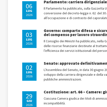
Parlamento: carriera dirigenziale
06
Il Parlamento ha pubblicato, sulla Gazzetta Uf
LUG
conversione del decreto-legge n. 62 del 30 ap
2026
all’occupazione e di contrasto del caporalato
Governo: comparto difesa e sicur
03
del compenso per lavoro straordi
LUG
Il Consiglio dei Ministri ha pubblicato, nella
2026
delle risorse finanziarie destinate al trat
l’efficienza dei servizi istituzionali del pe
Senato: approvato definitivamen
02
L’Assemblea del Senato, in data 30 giugno 20
LUG
sviluppo della carriera dirigenziale e della 
2026
pubbliche amministrazioni.
Costituzione: art. 66 – Camere: gi
29
Ciascuna Camera giudica dei titoli di ammiss
GIU
incompatibilità.
2026