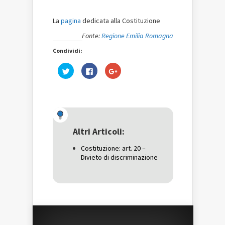
La
pagina
dedicata alla Costituzione
Fonte:
Regione Emilia Romagna
Condividi:
Fai
Fai
Fai
clic
clic
clic
qui
per
qui
per
condividere
per
condividere
su
condividere
su
Facebook
su
Twitter
(Si
Google+
(Si
apre
(Si
apre
in
apre
in
una
in
una
nuova
una
Altri Articoli:
nuova
finestra)
nuova
finestra)
finestra)
Costituzione: art. 20 –
Divieto di discriminazione