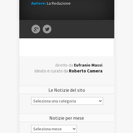
Autore:
La Redazione
diretto da
Eufranio Massi
ideato e curato da
Roberto Camera
Le Notizie del sito
Le
Notizie
del
sito
Notizie per mese
Notizie
per