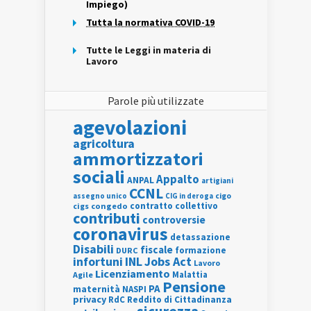
Impiego)
Tutta la normativa COVID-19
Tutte le Leggi in materia di
Lavoro
Parole più utilizzate
agevolazioni
agricoltura
ammortizzatori
sociali
Appalto
ANPAL
artigiani
CCNL
assegno unico
cigo
CIG in deroga
contratto collettivo
cigs
congedo
contributi
controversie
coronavirus
detassazione
Disabili
fiscale
formazione
DURC
INL
Jobs Act
infortuni
Lavoro
Licenziamento
Agile
Malattia
Pensione
PA
maternità
NASPI
privacy
RdC
Reddito di Cittadinanza