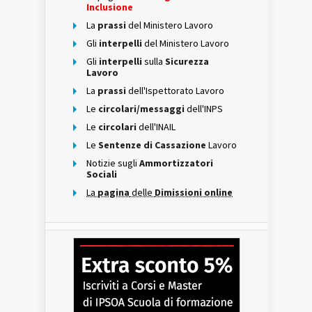
Inclusione
La
prassi
del Ministero Lavoro
Gli
interpelli
del Ministero Lavoro
Gli
interpelli
sulla
Sicurezza
Lavoro
La
prassi
dell'Ispettorato Lavoro
Le
circolari/messaggi
dell'INPS
Le
circolari
dell'INAIL
Le
Sentenze di Cassazione
Lavoro
Notizie sugli
Ammortizzatori
Sociali
La
pagina
delle
Dimissioni online