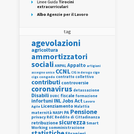
Linee Guida
Tirocini
extracurriculari
Albo
Agenzie per il Lavoro
tag
agevolazioni
agricoltura
ammortizzatori
sociali
Appalto
ANPAL
artigiani
CCNL
assegno unico
cigo
CIG in deroga
contratto collettivo
cigs
congedo
contributi
controversie
coronavirus
detassazione
Disabili
fiscale
formazione
DURC
INL
Jobs Act
infortuni
Lavoro
Licenziamento
Agile
Malattia
Pensione
PA
maternità
NASPI
privacy
RdC
Reddito di Cittadinanza
sicurezza
retribuzione
Smart
Working
somministrazione
statistiche
Stranieri