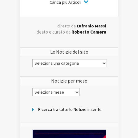
Carica più Articoli
diretto da
Eufranio Massi
ideato e curato da
Roberto Camera
Le Notizie del sito
Le
Notizie
del
sito
Notizie per mese
Notizie
per
mese
Ricerca tra tutte le Notizie inserite