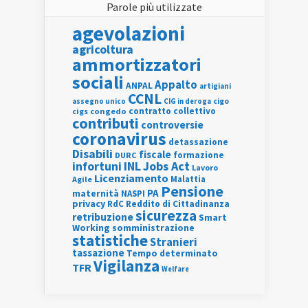
Parole più utilizzate
agevolazioni
agricoltura
ammortizzatori
sociali
Appalto
ANPAL
artigiani
CCNL
assegno unico
cigo
CIG in deroga
contratto collettivo
cigs
congedo
contributi
controversie
coronavirus
detassazione
Disabili
fiscale
formazione
DURC
INL
Jobs Act
infortuni
Lavoro
Licenziamento
Agile
Malattia
Pensione
PA
maternità
NASPI
privacy
RdC
Reddito di Cittadinanza
sicurezza
retribuzione
Smart
Working
somministrazione
statistiche
Stranieri
tassazione
Tempo determinato
Vigilanza
TFR
Welfare