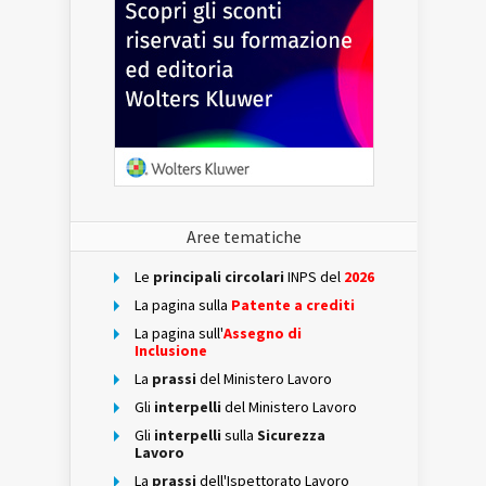
Aree tematiche
Le
principali circolari
INPS del
2026
La pagina sulla
Patente a crediti
La pagina sull'
Assegno di
Inclusione
La
prassi
del Ministero Lavoro
Gli
interpelli
del Ministero Lavoro
Gli
interpelli
sulla
Sicurezza
Lavoro
La
prassi
dell'Ispettorato Lavoro