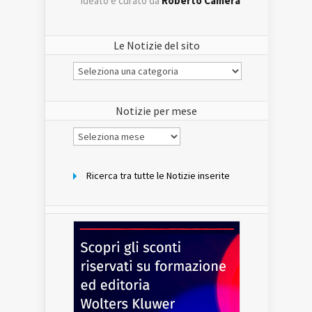
ideato e curato da
Roberto Camera
Le Notizie del sito
Le
Notizie
del
sito
Notizie per mese
Notizie
per
mese
Ricerca tra tutte le Notizie inserite