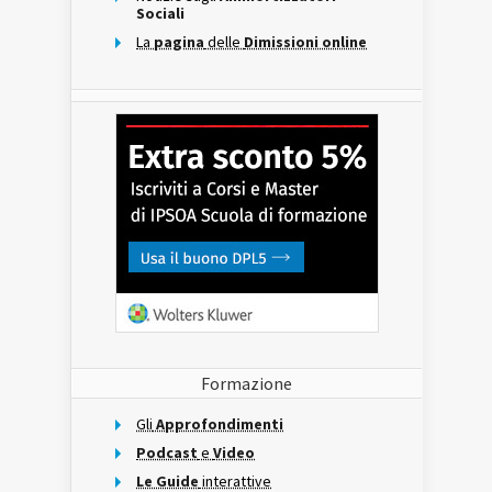
Sociali
La
pagina
delle
Dimissioni online
Formazione
Gli
Approfondimenti
Podcast
e
Video
Le Guide
interattive