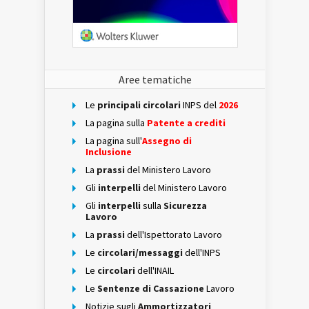
Aree tematiche
Le
principali circolari
INPS del
2026
La pagina sulla
Patente a crediti
La pagina sull'
Assegno di
Inclusione
La
prassi
del Ministero Lavoro
Gli
interpelli
del Ministero Lavoro
Gli
interpelli
sulla
Sicurezza
Lavoro
La
prassi
dell'Ispettorato Lavoro
Le
circolari/messaggi
dell'INPS
Le
circolari
dell'INAIL
Le
Sentenze di Cassazione
Lavoro
Notizie sugli
Ammortizzatori