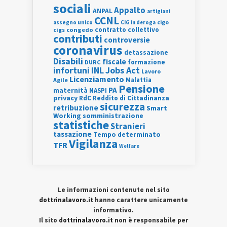
sociali
Appalto
ANPAL
artigiani
CCNL
assegno unico
cigo
CIG in deroga
contratto collettivo
cigs
congedo
contributi
controversie
coronavirus
detassazione
Disabili
fiscale
formazione
DURC
INL
Jobs Act
infortuni
Lavoro
Licenziamento
Agile
Malattia
Pensione
PA
maternità
NASPI
privacy
RdC
Reddito di Cittadinanza
sicurezza
retribuzione
Smart
Working
somministrazione
statistiche
Stranieri
tassazione
Tempo determinato
Vigilanza
TFR
Welfare
Le informazioni contenute nel sito
dottrinalavoro.it
hanno carattere unicamente
informativo.
Il sito
dottrinalavoro.it
non è responsabile per