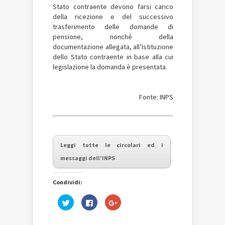
Stato contraente devono farsi carico
della ricezione e del successivo
trasferimento delle domande di
pensione, nonché della
documentazione allegata, all’Istituzione
dello Stato contraente in base alla cui
legislazione la domanda è presentata.
Fonte: INPS
Leggi tutte le circolari ed i
messaggi dell’INPS
Condividi:
Fai
Fai
Fai
clic
clic
clic
qui
per
qui
per
condividere
per
condividere
su
condividere