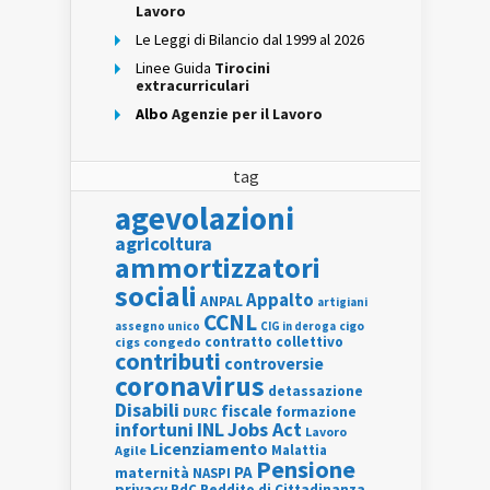
Lavoro
Le Leggi di Bilancio dal 1999 al 2026
Linee Guida
Tirocini
extracurriculari
Albo
Agenzie per il Lavoro
tag
agevolazioni
agricoltura
ammortizzatori
sociali
Appalto
ANPAL
artigiani
CCNL
assegno unico
cigo
CIG in deroga
contratto collettivo
cigs
congedo
contributi
controversie
coronavirus
detassazione
Disabili
fiscale
formazione
DURC
INL
Jobs Act
infortuni
Lavoro
Licenziamento
Agile
Malattia
Pensione
PA
maternità
NASPI
privacy
RdC
Reddito di Cittadinanza