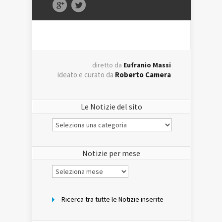
diretto da
Eufranio Massi
ideato e curato da
Roberto Camera
Le Notizie del sito
Le
Notizie
del
sito
Notizie per mese
Notizie
per
mese
Ricerca tra tutte le Notizie inserite