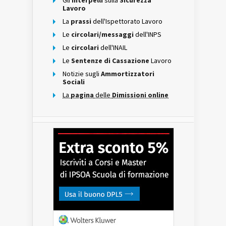
Gli
interpelli
sulla
Sicurezza
Lavoro
La
prassi
dell'Ispettorato Lavoro
Le
circolari/messaggi
dell'INPS
Le
circolari
dell'INAIL
Le
Sentenze di Cassazione
Lavoro
Notizie sugli
Ammortizzatori
Sociali
La
pagina
delle
Dimissioni online