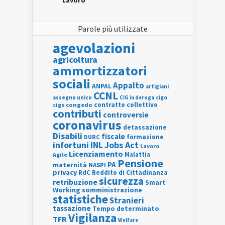
Lavoro
Parole più utilizzate
agevolazioni
agricoltura
ammortizzatori
sociali
Appalto
ANPAL
artigiani
CCNL
assegno unico
cigo
CIG in deroga
contratto collettivo
cigs
congedo
contributi
controversie
coronavirus
detassazione
Disabili
fiscale
formazione
DURC
INL
Jobs Act
infortuni
Lavoro
Licenziamento
Agile
Malattia
Pensione
PA
maternità
NASPI
privacy
RdC
Reddito di Cittadinanza
sicurezza
retribuzione
Smart
Working
somministrazione
statistiche
Stranieri
tassazione
Tempo determinato
Vigilanza
TFR
Welfare