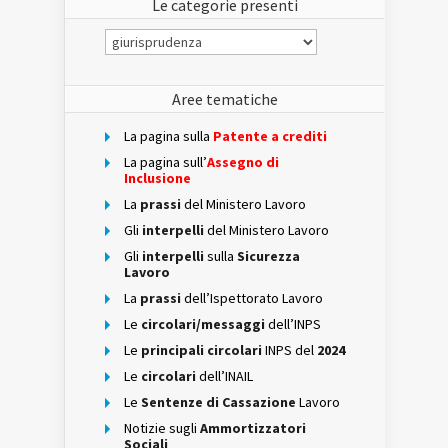
Le categorie presenti
Le
categorie
presenti
Aree tematiche
La pagina sulla
Patente a crediti
La pagina sull’
Assegno di
Inclusione
La
prassi
del Ministero Lavoro
Gli
interpelli
del Ministero Lavoro
Gli
interpelli
sulla
Sicurezza
Lavoro
La
prassi
dell’Ispettorato Lavoro
Le
circolari/messaggi
dell’INPS
Le
principali circolari
INPS del
2024
Le
circolari
dell’INAIL
Le
Sentenze di Cassazione
Lavoro
Notizie sugli
Ammortizzatori
Sociali