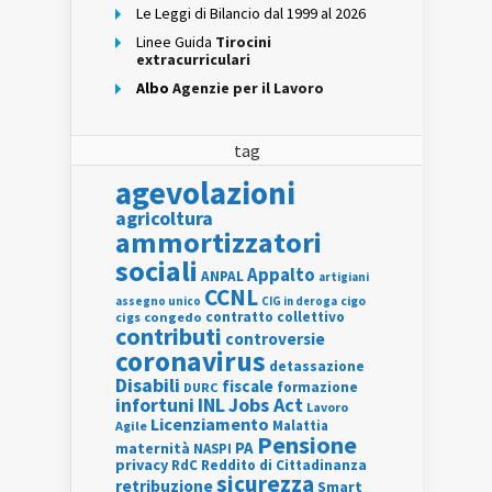
Le Leggi di Bilancio dal 1999 al 2026
Linee Guida
Tirocini
extracurriculari
Albo
Agenzie per il Lavoro
tag
agevolazioni
agricoltura
ammortizzatori
sociali
Appalto
ANPAL
artigiani
CCNL
assegno unico
cigo
CIG in deroga
contratto collettivo
cigs
congedo
contributi
controversie
coronavirus
detassazione
Disabili
fiscale
formazione
DURC
INL
Jobs Act
infortuni
Lavoro
Licenziamento
Agile
Malattia
Pensione
PA
maternità
NASPI
privacy
RdC
Reddito di Cittadinanza
sicurezza
retribuzione
Smart