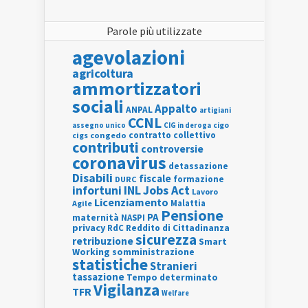
Parole più utilizzate
agevolazioni
agricoltura
ammortizzatori
sociali
Appalto
ANPAL
artigiani
CCNL
assegno unico
cigo
CIG in deroga
contratto collettivo
cigs
congedo
contributi
controversie
coronavirus
detassazione
Disabili
fiscale
formazione
DURC
INL
Jobs Act
infortuni
Lavoro
Licenziamento
Agile
Malattia
Pensione
PA
maternità
NASPI
privacy
RdC
Reddito di Cittadinanza
sicurezza
retribuzione
Smart
Working
somministrazione
statistiche
Stranieri
tassazione
Tempo determinato
Vigilanza
TFR
Welfare