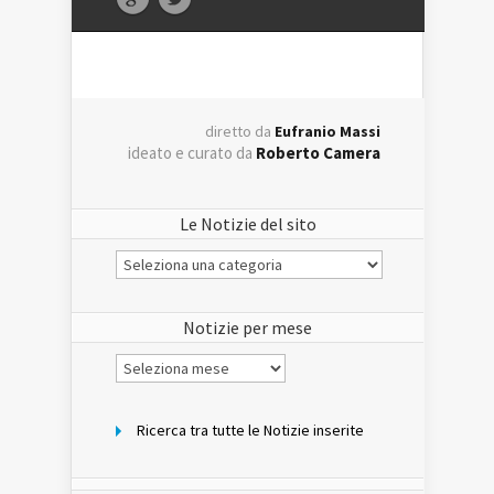
diretto da
Eufranio Massi
ideato e curato da
Roberto Camera
Le Notizie del sito
Le
Notizie
del
sito
Notizie per mese
Notizie
per
mese
Ricerca tra tutte le Notizie inserite