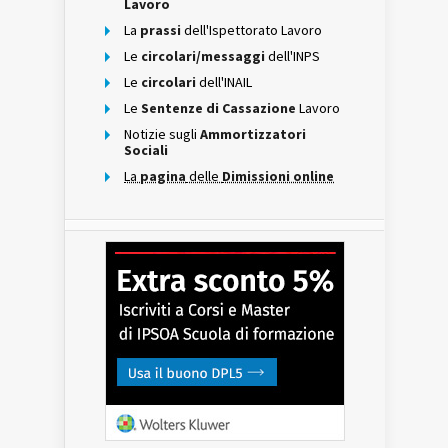
Lavoro
La
prassi
dell'Ispettorato Lavoro
Le
circolari/messaggi
dell'INPS
Le
circolari
dell'INAIL
Le
Sentenze di Cassazione
Lavoro
Notizie sugli
Ammortizzatori
Sociali
La
pagina
delle
Dimissioni online