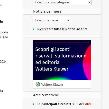
Le
Notizie
6.
del
sito
Notizie per mese
Notizie
do
per
mese
Ricerca tra tutte le Notizie inserite
tta da
giugno
 2024,
sta
Aree tematiche
Le
principali circolari
INPS del
2026