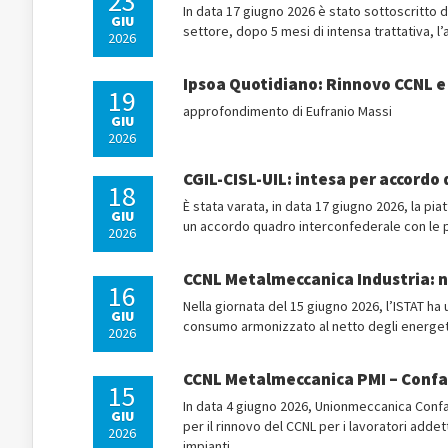
23
In data 17 giugno 2026 è stato sottoscritto 
GIU
settore, dopo 5 mesi di intensa trattativa, 
2026
Ipsoa Quotidiano: Rinnovo CCNL e 
19
approfondimento di Eufranio Massi
GIU
2026
CGIL-CISL-UIL: intesa per accord
18
È stata varata, in data 17 giugno 2026, la pia
GIU
un accordo quadro interconfederale con le pri
2026
CCNL Metalmeccanica Industria: n
16
Nella giornata del 15 giugno 2026, l’ISTAT ha u
GIU
consumo armonizzato al netto degli energeti
2026
CCNL Metalmeccanica PMI – Confapi
15
In data 4 giugno 2026, Unionmeccanica Confap
GIU
per il rinnovo del CCNL per i lavoratori addet
2026
impianti.