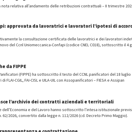
la nota relativa all’andamento delle retribuzioni contrattuali – II trimestre 202
: approvata da lavoratrici e lavoratori l’ipotesi di accor
itivamente la consultazione certificata delle lavoratrici e dei lavoratori inde
innovo del Ccnl Uniomeccanica-Confapi (codice CNEL C018), sottoscritto il 4 
he da FIPPE
Panificatori (FIPPE) ha sottoscritto il testo del CCNL panificatori del 18 luglio
i di FLAI-CGIL, FAI-CISL e UILA-UIL con Assopanificatori – FIESA e Assipan
sce l’archivio dei contratti aziendali e territoriali
le dell’Economia e del Lavoro hanno sottoscritto l’intesa istituzionale previ
n. 62/2026, convertito dalla legge n. 112/2026 (cd. Decreto Primo Maggio).
u rappresentanza e contrattazione