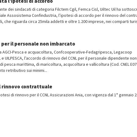
ta l’ipotesi di accordo
te dei sindacati di categoria Filctem Cgil, Femca Cisl, Uiltec Uil ha sottoscr
ale Assosistema Confindustria, l’ipotesi di accordo per il rinnovo del contr
li, che riguarda circa 25mila addetti e oltre 1.200 imprese, nei comparti turi
 per il personale non imbarcato
 tra AGCI-Pesca e acquacoltura, Confcooperative-Fedagripesca, Legacoop
L e UILPESCA, l’accordo di rinnovo del CCNL per il personale dipendente non
i pesca marittima, di maricoltura, acqucoltura e vallicoltura (Cod. CNEL E07
o retributivo sui minimi...
il rinnovo contrattuale
potesi di rinnovo per il CCNL Assicurazioni Ania, con vigenza dal 1° gennaio 2