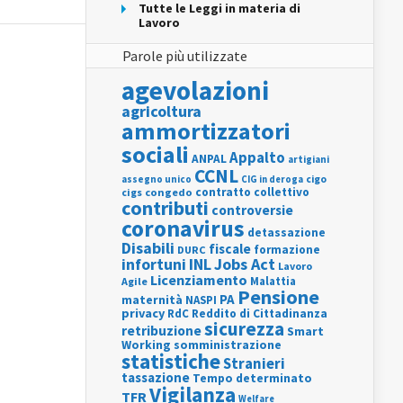
Tutte le Leggi in materia di
Lavoro
Parole più utilizzate
agevolazioni
agricoltura
ammortizzatori
sociali
Appalto
ANPAL
artigiani
CCNL
assegno unico
cigo
CIG in deroga
contratto collettivo
cigs
congedo
contributi
controversie
coronavirus
detassazione
Disabili
fiscale
formazione
DURC
INL
Jobs Act
infortuni
Lavoro
Licenziamento
Agile
Malattia
Pensione
PA
maternità
NASPI
privacy
RdC
Reddito di Cittadinanza
sicurezza
retribuzione
Smart
Working
somministrazione
statistiche
Stranieri
tassazione
Tempo determinato
Vigilanza
TFR
Welfare