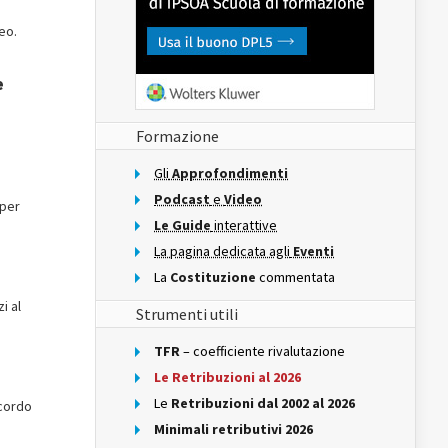
eo.
e
Formazione
Gli
Approfondimenti
Podcast
e
Video
 per
Le Guide
interattive
La pagina dedicata agli
Eventi
La
Costituzione
commentata
i al
Strumenti utili
TFR
– coefficiente rivalutazione
Le Retribuzioni al 2026
Le
Retribuzioni dal 2002 al 2026
ccordo
Minimali retributivi 2026