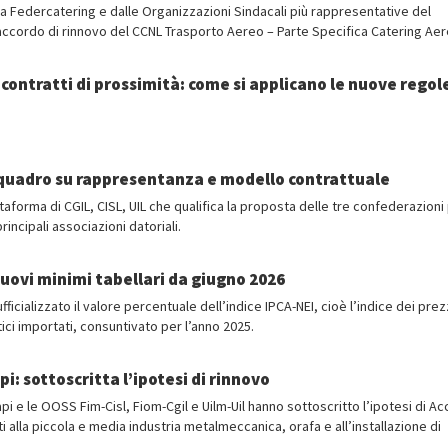
da Federcatering e dalle Organizzazioni Sindacali più rappresentative del
l’accordo di rinnovo del CCNL Trasporto Aereo – Parte Specifica Catering Aer
contratti di prossimità: come si applicano le nuove regol
o quadro su rappresentanza e modello contrattuale
ttaforma di CGIL, CISL, UIL che qualifica la proposta delle tre confederazioni
ncipali associazioni datoriali.
uovi minimi tabellari da giugno 2026
fficializzato il valore percentuale dell’indice IPCA-NEI, cioè l’indice dei prezz
ci importati, consuntivato per l’anno 2025.
: sottoscritta l’ipotesi di rinnovo
i e le OOSS Fim-Cisl, Fiom-Cgil e Uilm-Uil hanno sottoscritto l’ipotesi di A
ti alla piccola e media industria metalmeccanica, orafa e all’installazione di