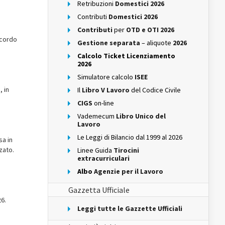
Retribuzioni
Domestici 2026
Contributi
Domestici 2026
Contributi
per
OTD e OTI 2026
accordo
Gestione separata
– aliquote
2026
Calcolo Ticket Licenziamento
2026
Simulatore calcolo
ISEE
, in
Il
Libro V Lavoro
del Codice Civile
CIGS
on-line
Vademecum
Libro Unico del
Lavoro
Le Leggi di Bilancio dal 1999 al 2026
sa in
zato.
Linee Guida
Tirocini
extracurriculari
Albo
Agenzie per il Lavoro
Gazzetta Ufficiale
26.
Leggi tutte le Gazzette Ufficiali