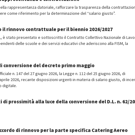
 della rappresentanza datoriale, rafforzare la trasparenza della contrattazio
umere come riferimento per la determinazione del “salario giusto”.
il rinnovo contrattuale per il biennio 2026/2027
L, è stato presentato e sottoscritto il Contratto Collettivo Nazionale di Lavo
ndenti delle scuole e dei servizi educativi che aderiscono alla FISM, la
di conversione del decreto primo maggio
ficiale n. 147 del 27 giugno 2026, la Legge n. 112 del 25 giugno 2026, di
rile 2026, recante disposizioni urgenti in materia di salario giusto, di incen
 digitale.
 di prossimità alla luce della conversione del D.L. n. 62/2
ccordo di rinnovo per la parte specifica Catering Aereo