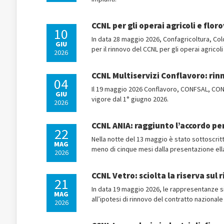
CCNL per gli operai agricoli e flor
10
In data 28 maggio 2026, Confagricoltura, Coldir
GIU
per il rinnovo del CCNL per gli operai agricoli 
2026
CCNL Multiservizi Conflavoro: rin
04
Il 19 maggio 2026 Conflavoro, CONFSAL, CONFS
GIU
vigore dal 1° giugno 2026.
2026
CCNL ANIA: raggiunto l’accordo per
22
Nella notte del 13 maggio è stato sottoscritt
MAG
meno di cinque mesi dalla presentazione ell
2026
CCNL Vetro: sciolta la riserva sul 
21
In data 19 maggio 2026, le rappresentanze sind
MAG
all’ipotesi di rinnovo del contratto nazionale
2026