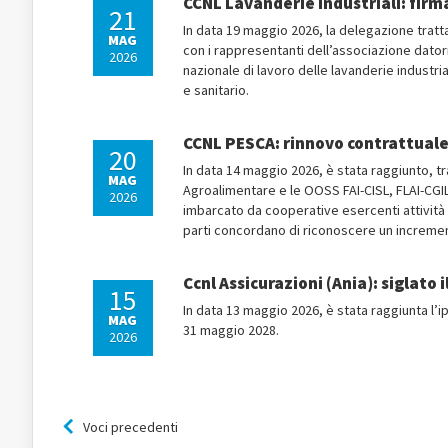
CCNL Lavanderie industriali: firma
21
In data 19 maggio 2026, la delegazione trattan
MAG
con i rappresentanti dell’associazione datori
2026
nazionale di lavoro delle lavanderie industria
e sanitario.
CCNL PESCA: rinnovo contrattuale
20
In data 14 maggio 2026, è stata raggiunto,
MAG
Agroalimentare e le OOSS FAI-CISL, FLAI-CGI
2026
imbarcato da cooperative esercenti attività d
parti concordano di riconoscere un increment
Ccnl Assicurazioni (Ania): siglato 
15
In data 13 maggio 2026, è stata raggiunta l’i
MAG
31 maggio 2028.
2026
Voci precedenti