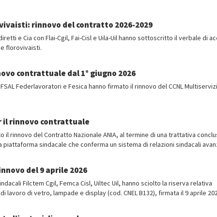
ovivaisti: rinnovo del contratto 2026-2029
etti e Cia con Flai-Cgil, Fai-Cisl e Uila-Uil hanno sottoscritto il verbale di 
e florovivaisti.
novo contrattuale dal 1° giugno 2026
AL Federlavoratori e Fesica hanno firmato il rinnovo del CCNL Multiservizi
 il rinnovo contrattuale
o il rinnovo del Contratto Nazionale ANIA, al termine di una trattativa conclu
a piattaforma sindacale che conferma un sistema di relazioni sindacali avan
rinnovo del 9 aprile 2026
acali Filctem Cgil, Femca Cisl, Uiltec Uil, hanno sciolto la riserva relativa
 di lavoro di vetro, lampade e display (cod. CNEL B132), firmata il 9 aprile 20