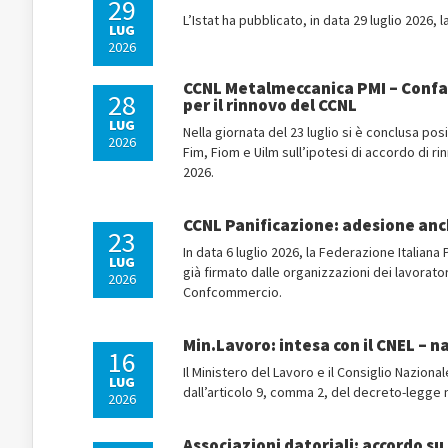
29
L’Istat ha pubblicato, in data 29 luglio 2026, 
LUG
2026
CCNL Metalmeccanica PMI – Confapi
28
per il rinnovo del CCNL
LUG
Nella giornata del 23 luglio si è conclusa pos
2026
Fim, Fiom e Uilm sull’ipotesi di accordo di r
2026.
CCNL Panificazione: adesione anc
23
In data 6 luglio 2026, la Federazione Italiana 
LUG
già firmato dalle organizzazioni dei lavorator
2026
Confcommercio.
Min.Lavoro: intesa con il CNEL – na
16
Il Ministero del Lavoro e il Consiglio Naziona
LUG
dall’articolo 9, comma 2, del decreto-legge 
2026
Associazioni datoriali: accordo s