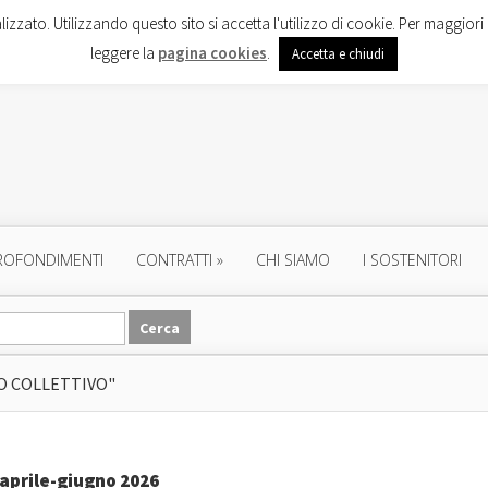
lizzato. Utilizzando questo sito si accetta l'utilizzo di cookie. Per maggiori 
leggere la
pagina cookies
.
Accetta e chiudi
ROFONDIMENTI
CONTRATTI
»
CHI SIAMO
I SOSTENITORI
 COLLETTIVO"
 aprile-giugno 2026