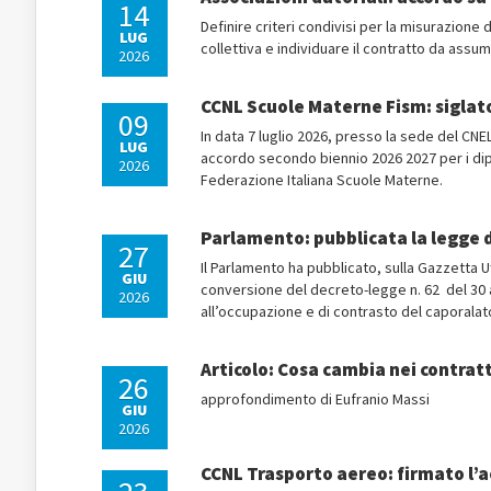
14
Definire criteri condivisi per la misurazione
LUG
collettiva e individuare il contratto da ass
2026
CCNL Scuole Materne Fism: siglato 
09
In data 7 luglio 2026, presso la sede del CNE
LUG
accordo secondo biennio 2026 2027 per i dipe
2026
Federazione Italiana Scuole Materne.
Parlamento: pubblicata la legge 
27
Il Parlamento ha pubblicato, sulla Gazzetta Uf
GIU
conversione del decreto-legge n. 62 del 30 ap
2026
all’occupazione e di contrasto del caporalato
Articolo: Cosa cambia nei contratti
26
approfondimento di Eufranio Massi
GIU
2026
CCNL Trasporto aereo: firmato l’a