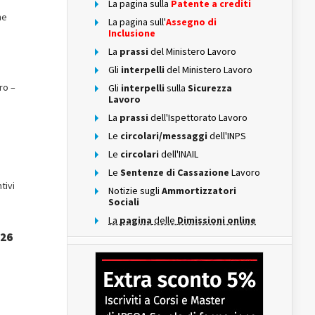
La pagina sulla
Patente a crediti
ne
La pagina sull'
Assegno di
Inclusione
La
prassi
del Ministero Lavoro
Gli
interpelli
del Ministero Lavoro
ro –
Gli
interpelli
sulla
Sicurezza
Lavoro
La
prassi
dell'Ispettorato Lavoro
Le
circolari/messaggi
dell'INPS
Le
circolari
dell'INAIL
Le
Sentenze di Cassazione
Lavoro
tivi
Notizie sugli
Ammortizzatori
Sociali
La
pagina
delle
Dimissioni online
026