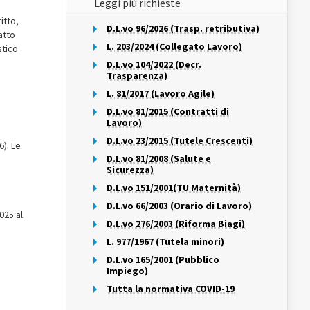
Leggi più richieste
itto,
D.L.vo 96/2026 (Trasp. retributiva)
atto
L. 203/2024 (Collegato Lavoro)
stico
D.L.vo 104/2022 (Decr.
Trasparenza)
L. 81/2017 (Lavoro Agile)
D.L.vo 81/2015 (Contratti di
Lavoro)
D.L.vo 23/2015 (Tutele Crescenti)
6). Le
D.L.vo 81/2008 (Salute e
Sicurezza)
D.L.vo 151/2001(TU Maternità)
D.L.vo 66/2003 (Orario di Lavoro)
025 al
D.L.vo 276/2003 (Riforma Biagi)
L. 977/1967 (Tutela minori)
D.L.vo 165/2001 (Pubblico
Impiego)
Tutta la normativa COVID-19