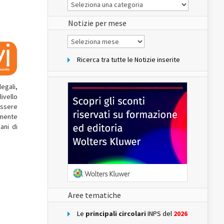
Le
Notizie
del
sito
Notizie per mese
Notizie
per
mese
Ricerca tra tutte le Notizie inserite
legali,
ivello
essere
emente
ani di
Aree tematiche
Le
principali circolari
INPS del
2026