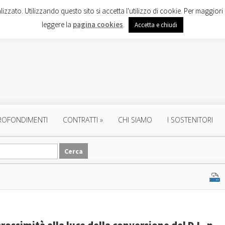
lizzato. Utilizzando questo sito si accetta l'utilizzo di cookie. Per maggiori 
leggere la
pagina cookies
.
Accetta e chiudi
ROFONDIMENTI
CONTRATTI
»
CHI SIAMO
I SOSTENITORI
rossimità alla luce della conversione del D.L. n.