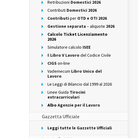
Retribuzioni
Domestici 2026
Contributi
Domestici 2026
Contributi
per
OTD e OTI 2026
Gestione separata
– aliquote
2026
Calcolo Ticket Licenziamento
2026
Simulatore calcolo
ISEE
Il
Libro V Lavoro
del Codice Civile
CIGS
on-line
Vademecum
Libro Unico del
Lavoro
Le Leggi di Bilancio dal 1999 al 2026
Linee Guida
Tirocini
extracurriculari
Albo
Agenzie per il Lavoro
Gazzetta Ufficiale
Leggi tutte le Gazzette Ufficiali