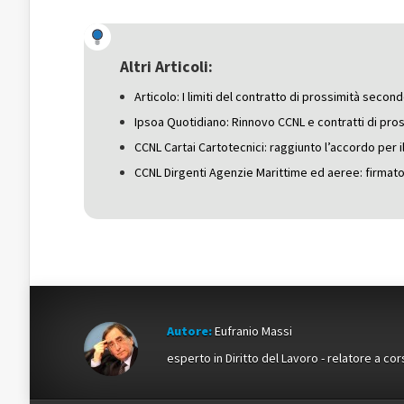
su
Facebook
su
Twitter
(Si
Google+
(Si
apre
(Si
apre
in
apre
in
una
in
una
nuova
una
Altri Articoli:
nuova
finestra)
nuova
finestra)
finestra)
Articolo: I limiti del contratto di prossimità secon
Ipsoa Quotidiano: Rinnovo CCNL e contratti di pro
CCNL Cartai Cartotecnici: raggiunto l’accordo per i
CCNL Dirgenti Agenzie Marittime ed aeree: firmato 
Autore:
Eufranio Massi
esperto in Diritto del Lavoro - relatore a cor