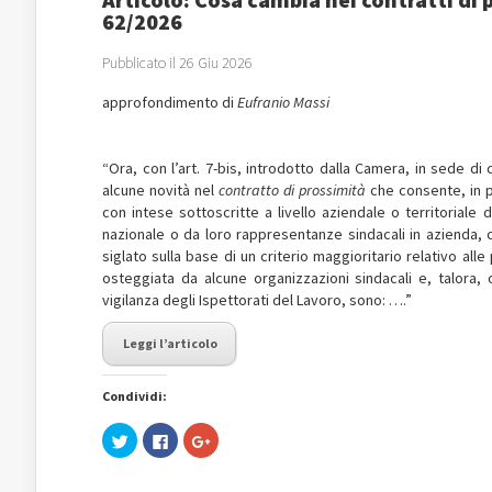
62/2026
Pubblicato il 26 Giu 2026
approfondimento di
Eufranio Massi
“Ora, con l’art. 7-bis, introdotto dalla Camera, in sede di
alcune novità nel
contratto di prossimità
che consente, in pr
con intese sottoscritte a livello aziendale o territoriale
nazionale o da loro rappresentanze sindacali in azienda, co
siglato sulla base di un criterio maggioritario relativo al
osteggiata da alcune organizzazioni sindacali e, talora
vigilanza degli Ispettorati del Lavoro, sono: ….”
Leggi l’articolo
Condividi:
Fai
Fai
Fai
clic
clic
clic
qui
per
qui
per
condividere
per
condividere
su
condividere