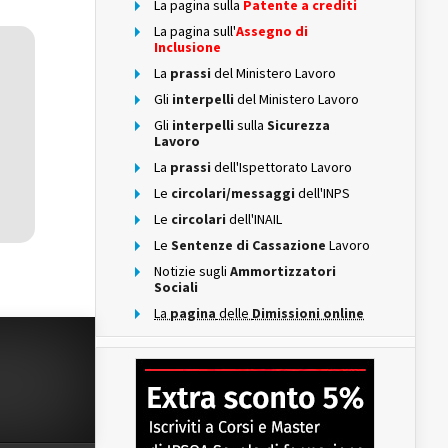
La pagina sulla
Patente a crediti
La pagina sull'
Assegno di
Inclusione
La
prassi
del Ministero Lavoro
Gli
interpelli
del Ministero Lavoro
Gli
interpelli
sulla
Sicurezza
Lavoro
La
prassi
dell'Ispettorato Lavoro
Le
circolari/messaggi
dell'INPS
Le
circolari
dell'INAIL
Le
Sentenze di Cassazione
Lavoro
Notizie sugli
Ammortizzatori
Sociali
La
pagina
delle
Dimissioni online