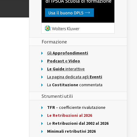
Formazione
Gli
Approfondimenti
Podcast
e
Video
Le Guide
interattive
La pagina dedicata agli
Eventi
La
Costituzione
commentata
Strumenti utili
TFR
– coefficiente rivalutazione
Le Retribuzioni al 2026
Le
Retribuzioni dal 2002 al 2026
Minimali retributivi 2026