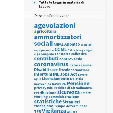
Tutte le Leggi in materia di
Lavoro
Parole più utilizzate
agevolazioni
agricoltura
ammortizzatori
sociali
Appalto
ANPAL
artigiani
CCNL
assegno unico
cigo
CIG in deroga
contratto collettivo
cigs
congedo
contributi
controversie
coronavirus
detassazione
Disabili
fiscale
formazione
DURC
INL
Jobs Act
infortuni
Lavoro
Licenziamento
Agile
Malattia
Pensione
PA
maternità
NASPI
privacy
RdC
Reddito di Cittadinanza
sicurezza
retribuzione
Smart
Working
somministrazione
statistiche
Stranieri
tassazione
Tempo determinato
Vigilanza
TFR
Welfare