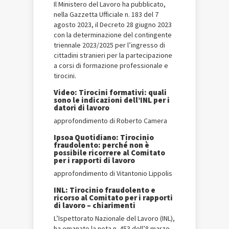
Il Ministero del Lavoro ha pubblicato,
nella Gazzetta Ufficiale n. 183 del 7
agosto 2023, il Decreto 28 giugno 2023
con la determinazione del contingente
triennale 2023/2025 per l’ingresso di
cittadini stranieri per la partecipazione
a corsi di formazione professionale e
tirocini.
Video: Tirocini formativi: quali
sono le indicazioni dell’INL per i
datori di lavoro
approfondimento di Roberto Camera
Ipsoa Quotidiano: Tirocinio
fraudolento: perché non è
possibile ricorrere al Comitato
per i rapporti di lavoro
approfondimento di Vitantonio Lippolis
INL: Tirocinio fraudolento e
ricorso al Comitato per i rapporti
di lavoro – chiarimenti
L’Ispettorato Nazionale del Lavoro (INL),
ha emanato la nota n. 453 dell’8 marzo