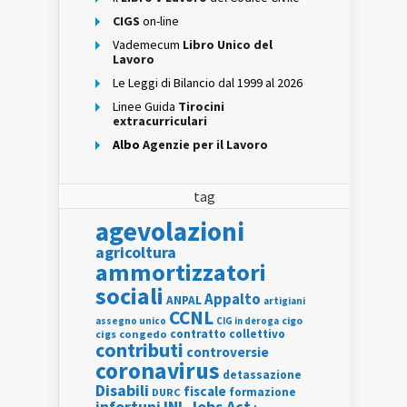
CIGS
on-line
Vademecum
Libro Unico del
Lavoro
Le Leggi di Bilancio dal 1999 al 2026
Linee Guida
Tirocini
extracurriculari
Albo
Agenzie per il Lavoro
tag
agevolazioni
agricoltura
ammortizzatori
sociali
Appalto
ANPAL
artigiani
CCNL
assegno unico
cigo
CIG in deroga
contratto collettivo
cigs
congedo
contributi
controversie
coronavirus
detassazione
Disabili
fiscale
formazione
DURC
INL
Jobs Act