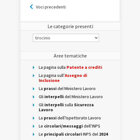
Voci precedenti
Le categorie presenti
Le
categorie
presenti
Aree tematiche
La pagina sulla
Patente a crediti
La pagina sull’
Assegno di
Inclusione
La
prassi
del Ministero Lavoro
Gli
interpelli
del Ministero Lavoro
Gli
interpelli
sulla
Sicurezza
Lavoro
La
prassi
dell’Ispettorato Lavoro
Le
circolari/messaggi
dell’INPS
Le
principali circolari
INPS del
2024