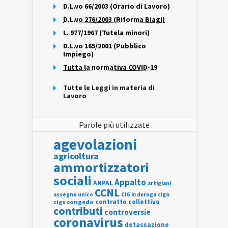
D.L.vo 66/2003 (Orario di Lavoro)
D.L.vo 276/2003 (Riforma Biagi)
L. 977/1967 (Tutela minori)
D.L.vo 165/2001 (Pubblico
Impiego)
Tutta la normativa COVID-19
Tutte le Leggi in materia di
Lavoro
Parole più utilizzate
agevolazioni
agricoltura
ammortizzatori
sociali
Appalto
ANPAL
artigiani
CCNL
assegno unico
cigo
CIG in deroga
contratto collettivo
cigs
congedo
contributi
controversie
coronavirus
detassazione