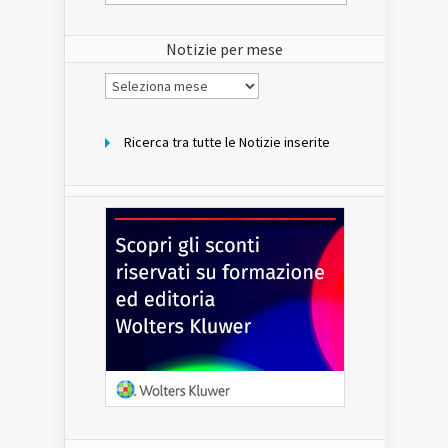
del
sito
Notizie per mese
Notizie
per
mese
Ricerca tra tutte le Notizie inserite