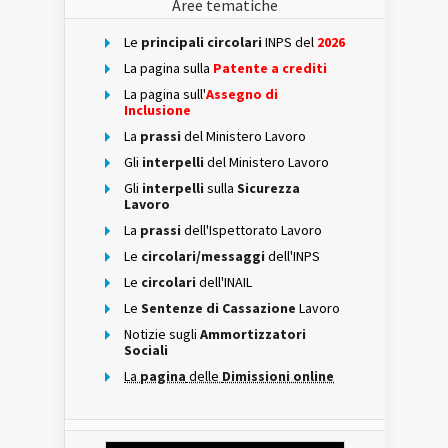
Aree tematiche
Le
principali circolari
INPS del
2026
La pagina sulla
Patente a crediti
La pagina sull'
Assegno di
Inclusione
La
prassi
del Ministero Lavoro
Gli
interpelli
del Ministero Lavoro
Gli
interpelli
sulla
Sicurezza
Lavoro
La
prassi
dell'Ispettorato Lavoro
Le
circolari/messaggi
dell'INPS
Le
circolari
dell'INAIL
Le
Sentenze di Cassazione
Lavoro
Notizie sugli
Ammortizzatori
Sociali
La
pagina
delle
Dimissioni online