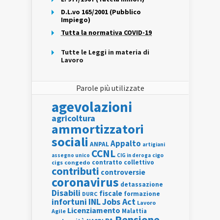
D.L.vo 165/2001 (Pubblico
Impiego)
Tutta la normativa COVID-19
Tutte le Leggi in materia di
Lavoro
Parole più utilizzate
agevolazioni
agricoltura
ammortizzatori
sociali
Appalto
ANPAL
artigiani
CCNL
assegno unico
cigo
CIG in deroga
contratto collettivo
cigs
congedo
contributi
controversie
coronavirus
detassazione
Disabili
fiscale
formazione
DURC
INL
Jobs Act
infortuni
Lavoro
Licenziamento
Agile
Malattia
Pensione