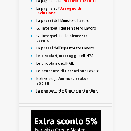
La pagina sulla
Patente a crediti
La pagina sull'
Assegno di
Inclusione
La
prassi
del Ministero Lavoro
Gli
interpelli
del Ministero Lavoro
Gli
interpelli
sulla
Sicurezza
Lavoro
La
prassi
dell'Ispettorato Lavoro
Le
circolari/messaggi
dell'INPS
Le
circolari
dell'INAIL
Le
Sentenze di Cassazione
Lavoro
Notizie sugli
Ammortizzatori
Sociali
La
pagina
delle
Dimissioni online