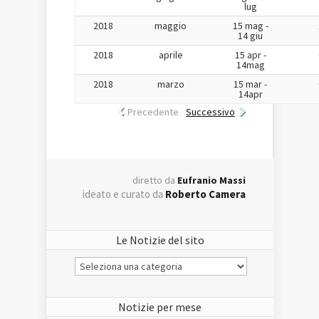
lug
2018
maggio
15 mag -
14 giu
2018
aprile
15 apr -
14mag
2018
marzo
15 mar -
14apr
Precedente
Successivo
diretto da
Eufranio Massi
ideato e curato da
Roberto Camera
Le Notizie del sito
Le
Notizie
del
sito
Notizie per mese