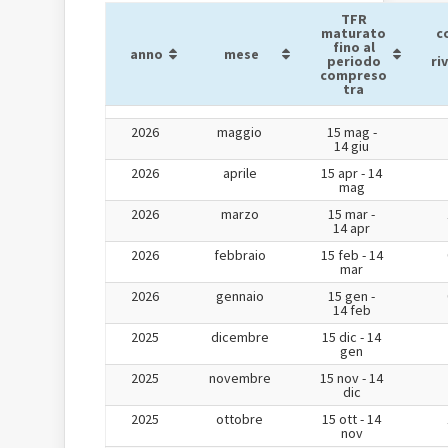
TFR
maturato
c
fino al
anno
mese
periodo
ri
compreso
tra
2026
maggio
15 mag -
14 giu
2026
aprile
15 apr - 14
mag
2026
marzo
15 mar -
14 apr
2026
febbraio
15 feb - 14
mar
2026
gennaio
15 gen -
14 feb
2025
dicembre
15 dic - 14
gen
2025
novembre
15 nov - 14
dic
2025
ottobre
15 ott - 14
nov