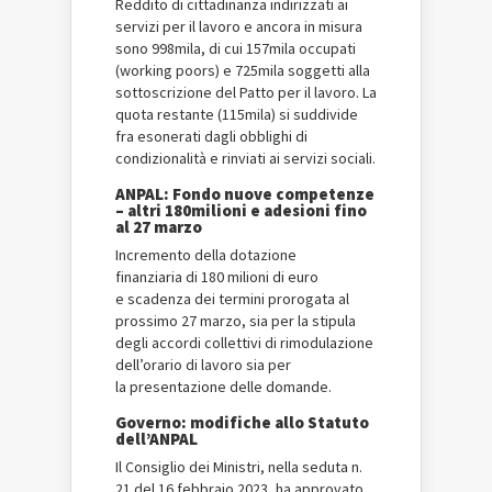
Reddito di cittadinanza indirizzati ai
servizi per il lavoro e ancora in misura
sono 998mila, di cui 157mila occupati
(working poors) e 725mila soggetti alla
sottoscrizione del Patto per il lavoro. La
quota restante (115mila) si suddivide
fra esonerati dagli obblighi di
condizionalità e rinviati ai servizi sociali.
ANPAL: Fondo nuove competenze
– altri 180milioni e adesioni fino
al 27 marzo
Incremento della dotazione
finanziaria di 180 milioni di euro
e scadenza dei termini prorogata al
prossimo 27 marzo, sia per la stipula
degli accordi collettivi di rimodulazione
dell’orario di lavoro sia per
la presentazione delle domande.
Governo: modifiche allo Statuto
dell’ANPAL
Il Consiglio dei Ministri, nella seduta n.
21 del 16 febbraio 2023, ha approvato,