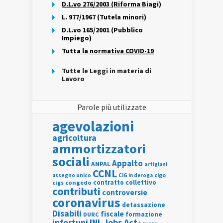
D.L.vo 276/2003 (Riforma Biagi)
L. 977/1967 (Tutela minori)
D.L.vo 165/2001 (Pubblico
Impiego)
Tutta la normativa COVID-19
Tutte le Leggi in materia di
Lavoro
Parole più utilizzate
agevolazioni
agricoltura
ammortizzatori
sociali
Appalto
ANPAL
artigiani
CCNL
assegno unico
cigo
CIG in deroga
contratto collettivo
cigs
congedo
contributi
controversie
coronavirus
detassazione
Disabili
fiscale
formazione
DURC
INL
Jobs Act
infortuni