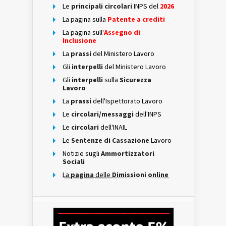
Le
principali circolari
INPS del
2026
La pagina sulla
Patente a crediti
La pagina sull'
Assegno di
Inclusione
La
prassi
del Ministero Lavoro
Gli
interpelli
del Ministero Lavoro
Gli
interpelli
sulla
Sicurezza
Lavoro
La
prassi
dell'Ispettorato Lavoro
Le
circolari/messaggi
dell'INPS
Le
circolari
dell'INAIL
Le
Sentenze di Cassazione
Lavoro
Notizie sugli
Ammortizzatori
Sociali
La
pagina
delle
Dimissioni online