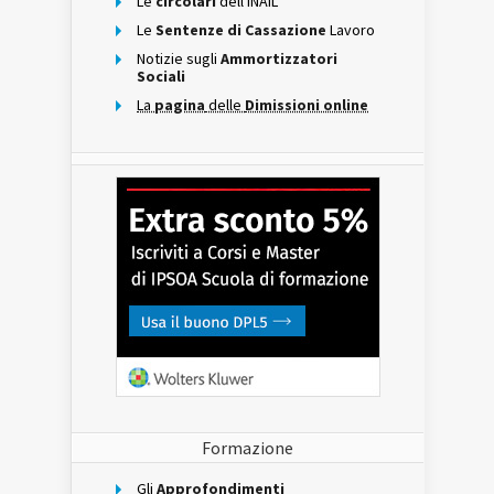
Le
circolari
dell'INAIL
Le
Sentenze di Cassazione
Lavoro
Notizie sugli
Ammortizzatori
Sociali
La
pagina
delle
Dimissioni online
Formazione
Gli
Approfondimenti