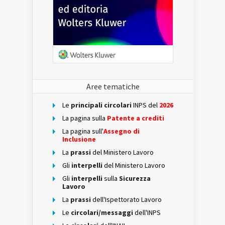
Aree tematiche
Le
principali circolari
INPS del
2026
La pagina sulla
Patente a crediti
La pagina sull'
Assegno di
Inclusione
La
prassi
del Ministero Lavoro
Gli
interpelli
del Ministero Lavoro
Gli
interpelli
sulla
Sicurezza
Lavoro
La
prassi
dell'Ispettorato Lavoro
Le
circolari/messaggi
dell'INPS