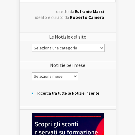
diretto da
Eufranio Massi
ideato e curato da
Roberto Camera
Le Notizie del sito
Le
Notizie
del
sito
Notizie per mese
Notizie
per
mese
Ricerca tra tutte le Notizie inserite