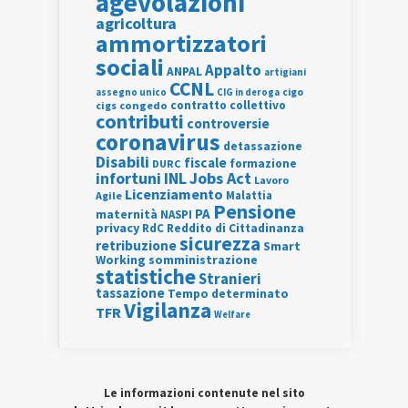
agevolazioni
agricoltura
ammortizzatori
sociali
Appalto
ANPAL
artigiani
CCNL
assegno unico
cigo
CIG in deroga
contratto collettivo
cigs
congedo
contributi
controversie
coronavirus
detassazione
Disabili
fiscale
formazione
DURC
INL
Jobs Act
infortuni
Lavoro
Licenziamento
Agile
Malattia
Pensione
PA
maternità
NASPI
privacy
RdC
Reddito di Cittadinanza
sicurezza
retribuzione
Smart
Working
somministrazione
statistiche
Stranieri
tassazione
Tempo determinato
Vigilanza
TFR
Welfare
Le informazioni contenute nel sito