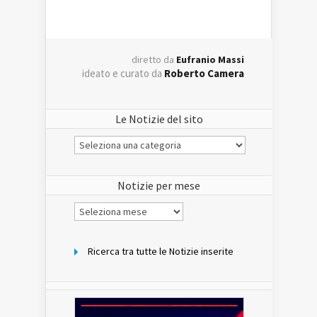
diretto da
Eufranio Massi
ideato e curato da
Roberto Camera
Le Notizie del sito
Le
Notizie
del
sito
Notizie per mese
Notizie
per
mese
Ricerca tra tutte le Notizie inserite