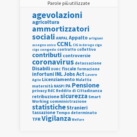
Parole più utilizzate
agevolazioni
agricoltura
ammortizzatori
sociali
Appalto
ANPAL
artigiani
CCNL
assegno unico
cigo
CIG in deroga
contratto collettivo
cigs
congedo
contributi
controversie
coronavirus
detassazione
Disabili
fiscale
formazione
DURC
INL
Jobs Act
infortuni
Lavoro
Licenziamento
Agile
Malattia
Pensione
PA
maternità
NASPI
privacy
RdC
Reddito di Cittadinanza
sicurezza
retribuzione
Smart
Working
somministrazione
statistiche
Stranieri
tassazione
Tempo determinato
Vigilanza
TFR
Welfare