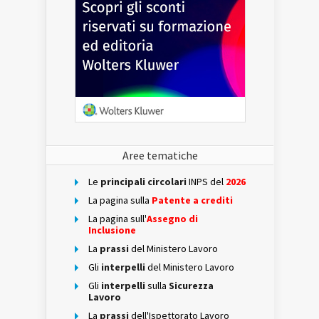
Aree tematiche
Le
principali circolari
INPS del
2026
La pagina sulla
Patente a crediti
La pagina sull'
Assegno di
Inclusione
La
prassi
del Ministero Lavoro
Gli
interpelli
del Ministero Lavoro
Gli
interpelli
sulla
Sicurezza
Lavoro
La
prassi
dell'Ispettorato Lavoro