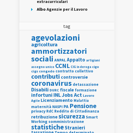
extracurriculari
Albo
Agenzie per il Lavoro
tag
agevolazioni
agricoltura
ammortizzatori
sociali
Appalto
ANPAL
artigiani
CCNL
assegno unico
cigo
CIG in deroga
contratto collettivo
cigs
congedo
contributi
controversie
coronavirus
detassazione
Disabili
fiscale
formazione
DURC
INL
Jobs Act
infortuni
Lavoro
Licenziamento
Agile
Malattia
Pensione
PA
maternità
NASPI
privacy
RdC
Reddito di Cittadinanza
sicurezza
retribuzione
Smart
Working
somministrazione
statistiche
Stranieri
tassazione
Tempo determinato