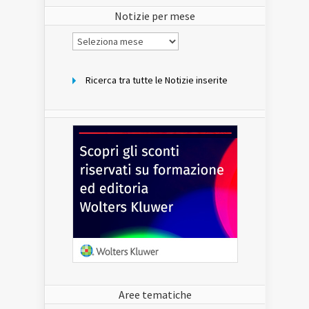
sito
Notizie per mese
Notizie
per
mese
Ricerca tra tutte le Notizie inserite
Aree tematiche