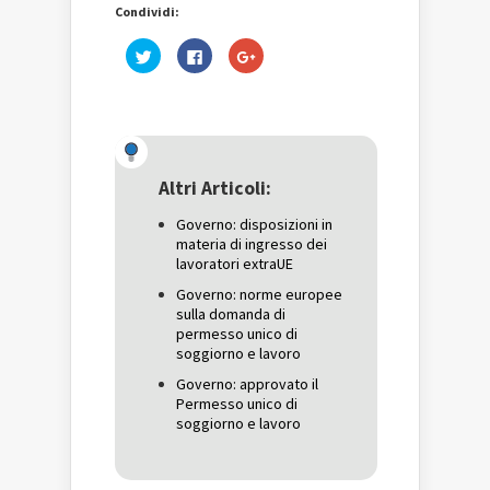
Condividi:
Fai
Fai
Fai
clic
clic
clic
qui
per
qui
per
condividere
per
condividere
su
condividere
su
Facebook
su
Twitter
(Si
Google+
(Si
apre
(Si
apre
in
apre
in
una
in
una
nuova
una
Altri Articoli:
nuova
finestra)
nuova
finestra)
finestra)
Governo: disposizioni in
materia di ingresso dei
lavoratori extraUE
Governo: norme europee
sulla domanda di
permesso unico di
soggiorno e lavoro
Governo: approvato il
Permesso unico di
soggiorno e lavoro