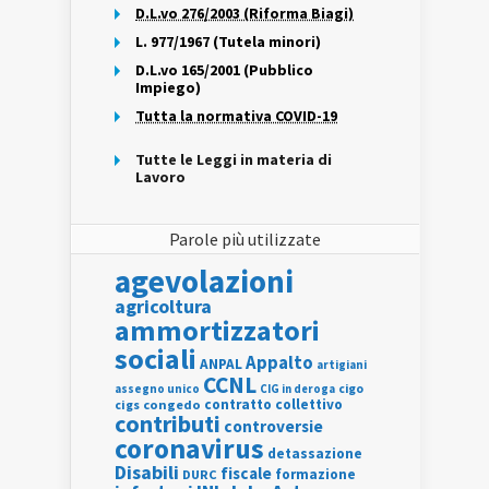
D.L.vo 276/2003 (Riforma Biagi)
L. 977/1967 (Tutela minori)
D.L.vo 165/2001 (Pubblico
Impiego)
Tutta la normativa COVID-19
Tutte le Leggi in materia di
Lavoro
Parole più utilizzate
agevolazioni
agricoltura
ammortizzatori
sociali
Appalto
ANPAL
artigiani
CCNL
assegno unico
cigo
CIG in deroga
contratto collettivo
cigs
congedo
contributi
controversie
coronavirus
detassazione
Disabili
fiscale
formazione
DURC