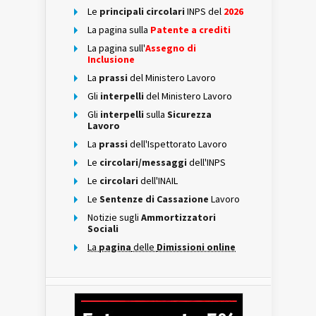
Le
principali circolari
INPS del
2026
La pagina sulla
Patente a crediti
La pagina sull'
Assegno di
Inclusione
La
prassi
del Ministero Lavoro
Gli
interpelli
del Ministero Lavoro
Gli
interpelli
sulla
Sicurezza
Lavoro
La
prassi
dell'Ispettorato Lavoro
Le
circolari/messaggi
dell'INPS
Le
circolari
dell'INAIL
Le
Sentenze di Cassazione
Lavoro
Notizie sugli
Ammortizzatori
Sociali
La
pagina
delle
Dimissioni online