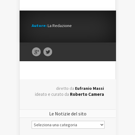
Autore:
La Redazione
diretto da
Eufranio Massi
ideato e curato da
Roberto Camera
Le Notizie del sito
Le
Notizie
del