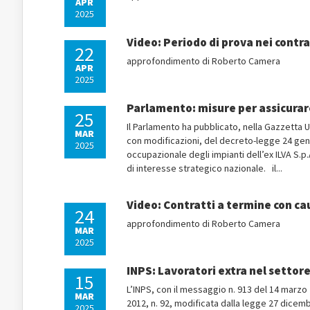
APR
2025
Video: Periodo di prova nei contra
22
approfondimento di Roberto Camera
APR
2025
Parlamento: misure per assicurare
25
Il Parlamento ha pubblicato, nella Gazzetta U
MAR
con modificazioni, del decreto-legge 24 genn
2025
occupazionale degli impianti dell’ex ILVA S.p
di interesse strategico nazionale. il...
Video: Contratti a termine con ca
24
approfondimento di Roberto Camera
MAR
2025
INPS: Lavoratori extra nel settor
15
L’INPS, con il messaggio n. 913 del 14 marzo 
MAR
2012, n. 92, modificata dalla legge 27 dicemb
2025