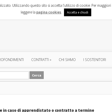
lizzato. Utilizzando questo sito si accetta l'utilizzo di cookie. Per maggiori 
leggere la
pagina cookies
.
Accetta e chiudi
ROFONDIMENTI
CONTRATTI
»
CHI SIAMO
I SOSTENITORI
ele in caso di apprendistato o contratto a termine