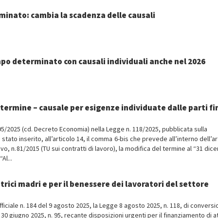
minato: cambia la scadenza delle causali
po determinato con causali individuali anche nel 2026
a termine – causale per esigenze individuate dalle parti fi
95/2025 (cd. Decreto Economia) nella Legge n. 118/2025, pubblicata sulla
 stato inserito, all’articolo 14, il comma 6-bis che prevede all’interno dell’ar
vo, n. 81/2015 (TU sui contratti di lavoro), la modifica del termine al “31 di
Al...
rici madri e per il benessere dei lavoratori del settore
fficiale n. 184 del 9 agosto 2025, la Legge 8 agosto 2025, n. 118, di conversi
0 giugno 2025, n. 95, recante disposizioni urgenti per il finanziamento di at