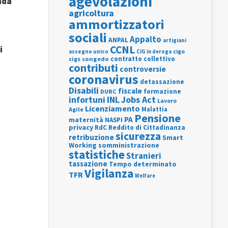
agevolazioni
nda
agricoltura
ammortizzatori
sociali
Appalto
ANPAL
artigiani
CCNL
i
assegno unico
cigo
CIG in deroga
contratto collettivo
cigs
congedo
contributi
controversie
coronavirus
detassazione
Disabili
fiscale
formazione
DURC
INL
Jobs Act
infortuni
Lavoro
Licenziamento
Agile
Malattia
Pensione
PA
maternità
NASPI
privacy
RdC
Reddito di Cittadinanza
sicurezza
retribuzione
Smart
Working
somministrazione
statistiche
Stranieri
tassazione
Tempo determinato
Vigilanza
TFR
Welfare