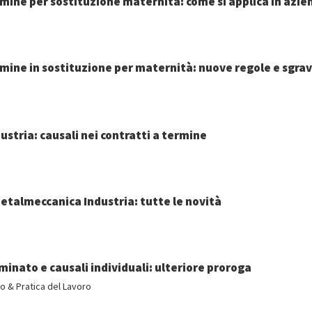
mine per sostituzione maternità: come si applica in azie
mine in sostituzione per maternità: nuove regole e sgrav
ustria: causali nei contratti a termine
etalmeccanica Industria: tutte le novità
minato e causali individuali: ulteriore proroga
o & Pratica del Lavoro