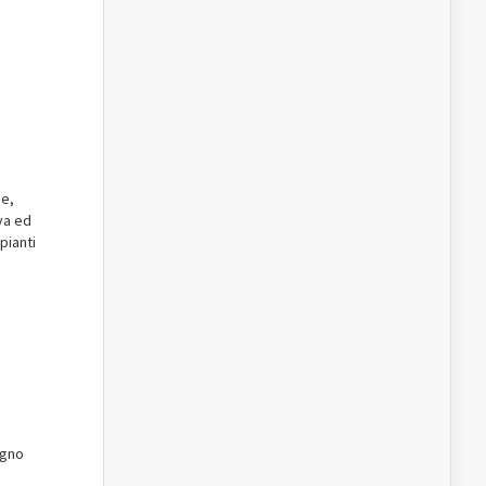
ne,
va ed
pianti
ugno