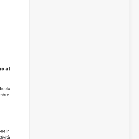
no al
ticolo
cembre
one in
tività