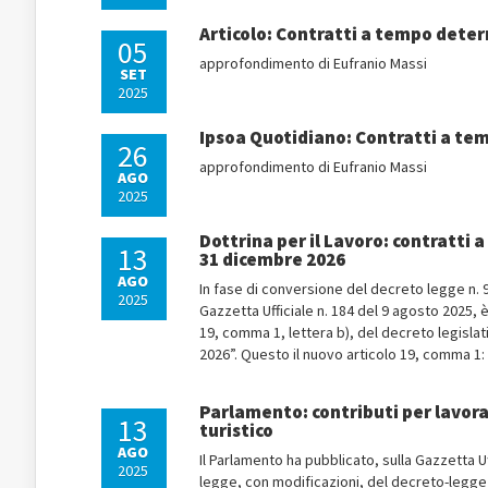
Articolo: Contratti a tempo deter
05
approfondimento di Eufranio Massi
SET
2025
Ipsoa Quotidiano: Contratti a tem
26
approfondimento di Eufranio Massi
AGO
2025
Dottrina per il Lavoro: contratti 
13
31 dicembre 2026
AGO
In fase di conversione del decreto legge n. 
2025
Gazzetta Ufficiale n. 184 del 9 agosto 2025, è
19, comma 1, lettera b), del decreto legislati
2026”. Questo il nuovo articolo 19, comma 1: “
Parlamento: contributi per lavorat
13
turistico
AGO
Il Parlamento ha pubblicato, sulla Gazzetta U
2025
legge, con modificazioni, del decreto-legge 3