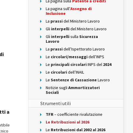
La pagina sulla
Patente a crediti
La pagina sull’
Assegno di
Inclusione
La
prassi
del Ministero Lavoro
Gli
interpelli
del Ministero Lavoro
Gli
interpelli
sulla
Sicurezza
Lavoro
La
prassi
dell’Ispettorato Lavoro
di
Le
circolari/messaggi
dell’INPS
Le
principali circolari
INPS del
2024
Le
circolari
dell’INAIL
Le
Sentenze di Cassazione
Lavoro
Notizie sugli
Ammortizzatori
Sociali
Strumenti utili
tti a
TFR
– coefficiente rivalutazione
Le Retribuzioni al 2026
tibile
Le
Retribuzioni dal 2002 al 2026
cnico