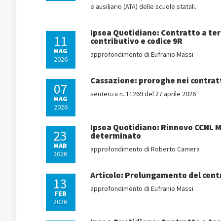
e ausiliario (ATA) delle scuole statali.
Ipsoa Quotidiano: Contratto a ter
11
contributivo e codice 9R
MAG
approfondimento di Eufranio Massi
2026
Cassazione: proroghe nei contratt
07
sentenza n. 11269 del 27 aprile 2026
MAG
2026
Ipsoa Quotidiano: Rinnovo CCNL Me
23
determinato
MAR
approfondimento di Roberto Camera
2026
Articolo: Prolungamento del contr
13
approfondimento di Eufranio Massi
FEB
2026