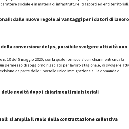
attere sociale e in materia di infrastrutture, trasporti ed enti territoriali.
nali: dalle nuove regole ai vantaggi per i datori di lavoro
 della conversione del ps, possibile svolgere attività non
e n. 10 del 5 maggio 2025, con la quale fornisce alcuni chiarimenti circa la
 di un permesso di soggiorno rilasciato per lavoro stagionale, di svolgere atti
decisione da parte dello Sportello unico immigrazione sulla domanda di
i delle novità dopo i chiarimenti ministeriali
ali: si amplia il ruolo della contrattazione collettiva