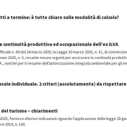
tti a termine: è tutto chiaro sulle modalità di calcolo?
 continuità produttiva ed occupazionale dell’ex ILVA
fficiale n. 69 del 24 marzo 2025, la Legge 20 marzo 2025, n. 31, di conversio
aio 2025, n. 3, recante misure urgenti per assicurare la continuità produtti
.A., nonché per il riesame dell’autorizzazione integrata ambientale per gli im
usale individuale. 2 criteri (assolutamente) da rispettare
e del turismo – chiarimenti
2025, fornisce ulteriori indicazioni riguardo l’applicazione della legge 28 gi
re 2019, n. 160.