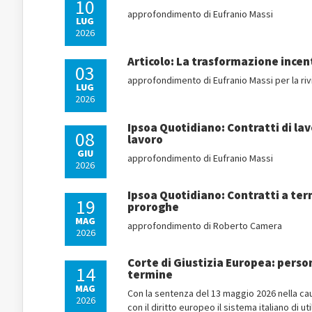
10
approfondimento di Eufranio Massi
LUG
2026
Articolo: La trasformazione incent
03
approfondimento di Eufranio Massi per la riv
LUG
2026
Ipsoa Quotidiano: Contratti di lavo
08
lavoro
GIU
approfondimento di Eufranio Massi
2026
Ipsoa Quotidiano: Contratti a ter
19
proroghe
MAG
approfondimento di Roberto Camera
2026
Corte di Giustizia Europea: person
14
termine
MAG
Con la sentenza del 13 maggio 2026 nella cau
2026
con il diritto europeo il sistema italiano di 