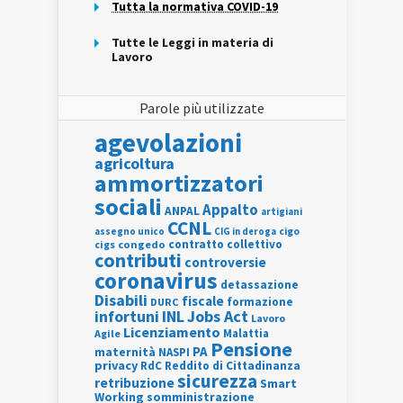
Tutta la normativa COVID-19
Tutte le Leggi in materia di
Lavoro
Parole più utilizzate
agevolazioni
agricoltura
ammortizzatori
sociali
Appalto
ANPAL
artigiani
CCNL
assegno unico
cigo
CIG in deroga
contratto collettivo
cigs
congedo
contributi
controversie
coronavirus
detassazione
Disabili
fiscale
formazione
DURC
INL
Jobs Act
infortuni
Lavoro
Licenziamento
Agile
Malattia
Pensione
PA
maternità
NASPI
privacy
RdC
Reddito di Cittadinanza
sicurezza
retribuzione
Smart
Working
somministrazione