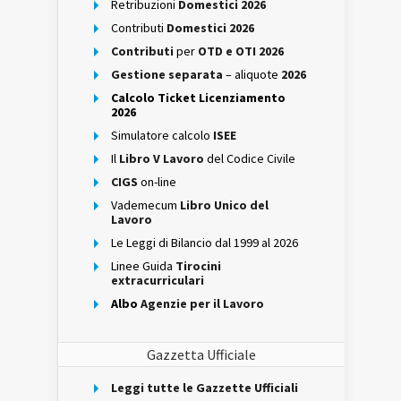
Retribuzioni
Domestici 2026
Contributi
Domestici 2026
Contributi
per
OTD e OTI 2026
Gestione separata
– aliquote
2026
Calcolo Ticket Licenziamento
2026
Simulatore calcolo
ISEE
Il
Libro V Lavoro
del Codice Civile
CIGS
on-line
Vademecum
Libro Unico del
Lavoro
Le Leggi di Bilancio dal 1999 al 2026
Linee Guida
Tirocini
extracurriculari
Albo
Agenzie per il Lavoro
Gazzetta Ufficiale
Leggi tutte le Gazzette Ufficiali