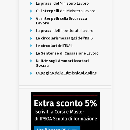
La
prassi
del Ministero Lavoro
Gli
interpelli
del Ministero Lavoro
Gli
interpelli
sulla
Sicurezza
Lavoro
La
prassi
dell'Ispettorato Lavoro
Le
circolari/messaggi
dell'INPS
Le
circolari
dell'INAIL
Le
Sentenze di Cassazione
Lavoro
Notizie sugli
Ammortizzatori
Sociali
La
pagina
delle
Dimissioni online