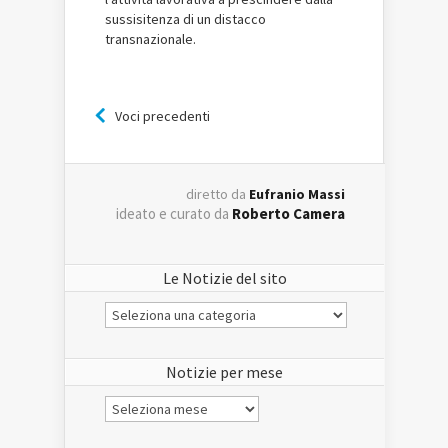
sussisitenza di un distacco
transnazionale.
Voci precedenti
diretto da
Eufranio Massi
ideato e curato da
Roberto Camera
Le Notizie del sito
Le
Notizie
del
sito
Notizie per mese
Notizie
per
mese