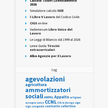
Calcolo Ticket Licenziamento
2026
Simulatore calcolo
ISEE
Il
Libro V Lavoro
del Codice Civile
CIGS
on-line
Vademecum
Libro Unico del
Lavoro
Le Leggi di Bilancio dal 1999 al 2026
Linee Guida
Tirocini
extracurriculari
Albo
Agenzie per il Lavoro
tag
agevolazioni
agricoltura
ammortizzatori
sociali
Appalto
ANPAL
artigiani
CCNL
assegno unico
cigo
CIG in deroga
contratto collettivo
cigs
congedo