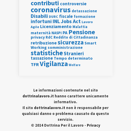
contributi
controversie
coronavirus
detassazione
Disabili
fiscale
formazione
DURC
INL
Jobs Act
infortuni
Lavoro
Licenziamento
Agile
Malattia
Pensione
PA
maternità
NASPI
privacy
RdC
Reddito di Cittadinanza
sicurezza
retribuzione
Smart
Working
somministrazione
statistiche
Stranieri
tassazione
Tempo determinato
Vigilanza
TFR
Welfare
Le informazioni contenute nel sito
dottrinalavoro.it
hanno carattere unicamente
informativo.
Il sito
dottrinalavoro.it
non è responsabile per
qualsiasi danno o problema causato da questo
servizio.
© 2014 Dottrina Per il Lavoro -
Privacy