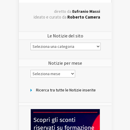
diretto da
Eufranio Massi
ideato e curato da
Roberto Camera
Le Notizie del sito
Le
Notizie
del
sito
Notizie per mese
Notizie
per
mese
Ricerca tra tutte le Notizie inserite