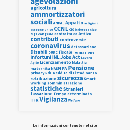
agevolazioni
agricoltura
ammortizzatori
sociali
Appalto
ANPAL
artigiani
CCNL
assegno unico
cigo
CIG in deroga
contratto collettivo
cigs
congedo
contributi
controversie
coronavirus
detassazione
Disabili
fiscale
formazione
DURC
INL
Jobs Act
infortuni
Lavoro
Licenziamento
Agile
Malattia
Pensione
PA
maternità
NASPI
privacy
RdC
Reddito di Cittadinanza
sicurezza
retribuzione
Smart
Working
somministrazione
statistiche
Stranieri
tassazione
Tempo determinato
Vigilanza
TFR
Welfare
Le informazioni contenute nel sito