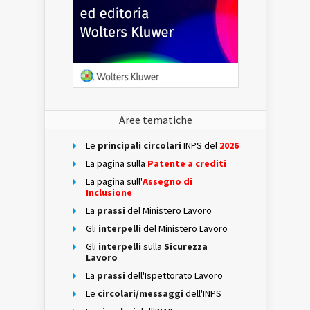
Aree tematiche
Le
principali circolari
INPS del
2026
La pagina sulla
Patente a crediti
La pagina sull'
Assegno di
Inclusione
La
prassi
del Ministero Lavoro
Gli
interpelli
del Ministero Lavoro
Gli
interpelli
sulla
Sicurezza
Lavoro
La
prassi
dell'Ispettorato Lavoro
Le
circolari/messaggi
dell'INPS