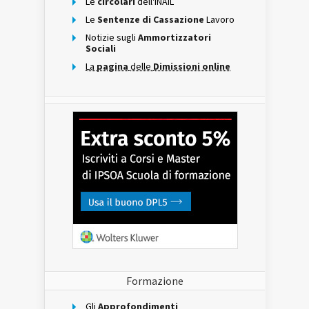
Le
circolari
dell'INAIL
Le
Sentenze di Cassazione
Lavoro
Notizie sugli
Ammortizzatori
Sociali
La
pagina
delle
Dimissioni online
Formazione
Gli
Approfondimenti