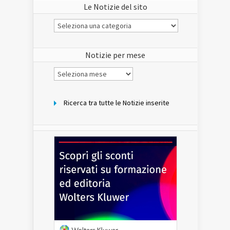
Le Notizie del sito
Le
Notizie
del
sito
Notizie per mese
Notizie
per
mese
Ricerca tra tutte le Notizie inserite