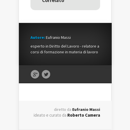
Correlato
finestra)
finestra)
Autore:
Eufranio Massi
esperto in Diritto del Lavoro - relatore a
corsi di formazione in materia di lavoro
diretto da
Eufranio Massi
ideato e curato da
Roberto Camera