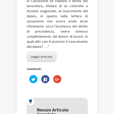
la Cassazione ha stabilito il diritto del
lavoratore, titolare di un contratto a
termine stagionale, al risarcimento del
danno, in quanto nella lettera di
assunzione non aveva avuto alcun
riferimento circa l’esistenza del diritto
di precedenza, onere omesso
completamente dal datore di lavoro. In
quali altri casi è previsto il risarcimento
del danno? ….”
Leggi l’articolo
Condividi:
Fai
Fai
Fai
clic
clic
clic
qui
per
qui
per
condividere
per
condividere
su
condividere
su
Facebook
su
Twitter
(Si
Google+
(Si
apre
(Si
apre
in
apre
in
una
in
una
nuova
una
Nessun Articolo
nuova
finestra)
nuova