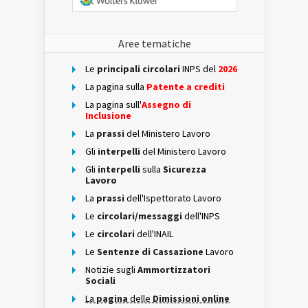
Aree tematiche
Le
principali circolari
INPS del
2026
La pagina sulla
Patente a crediti
La pagina sull'
Assegno di
Inclusione
La
prassi
del Ministero Lavoro
Gli
interpelli
del Ministero Lavoro
Gli
interpelli
sulla
Sicurezza
Lavoro
La
prassi
dell'Ispettorato Lavoro
Le
circolari/messaggi
dell'INPS
Le
circolari
dell'INAIL
Le
Sentenze di Cassazione
Lavoro
Notizie sugli
Ammortizzatori
Sociali
La
pagina
delle
Dimissioni online