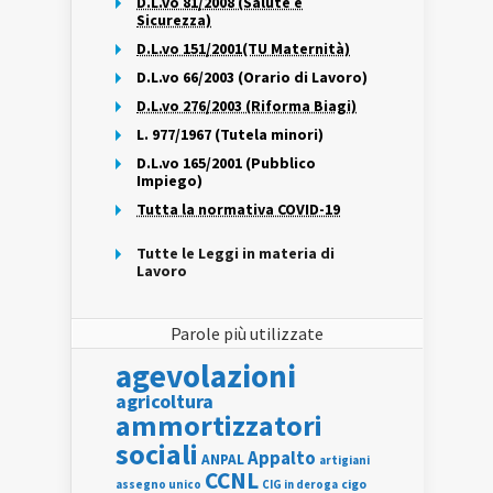
D.L.vo 81/2008 (Salute e
Sicurezza)
D.L.vo 151/2001(TU Maternità)
D.L.vo 66/2003 (Orario di Lavoro)
D.L.vo 276/2003 (Riforma Biagi)
L. 977/1967 (Tutela minori)
D.L.vo 165/2001 (Pubblico
Impiego)
Tutta la normativa COVID-19
Tutte le Leggi in materia di
Lavoro
Parole più utilizzate
agevolazioni
agricoltura
ammortizzatori
sociali
Appalto
ANPAL
artigiani
CCNL
assegno unico
cigo
CIG in deroga