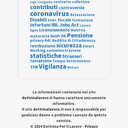
contratto collettivo
cigs
congedo
contributi
controversie
coronavirus
detassazione
Disabili
fiscale
formazione
DURC
INL
Jobs Act
infortuni
Lavoro
Licenziamento
Agile
Malattia
Pensione
PA
maternità
NASPI
privacy
RdC
Reddito di Cittadinanza
sicurezza
retribuzione
Smart
Working
somministrazione
statistiche
Stranieri
tassazione
Tempo determinato
Vigilanza
TFR
Welfare
Le informazioni contenute nel sito
dottrinalavoro.it
hanno carattere unicamente
informativo.
Il sito
dottrinalavoro.it
non è responsabile per
qualsiasi danno o problema causato da questo
servizio.
© 2014 Dottrina Per il Lavoro -
Privacy