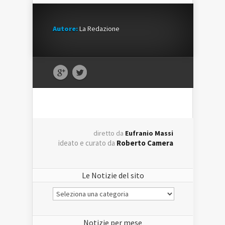
Autore:
La Redazione
diretto da
Eufranio Massi
ideato e curato da
Roberto Camera
Le Notizie del sito
Le
Notizie
del
sito
Notizie per mese