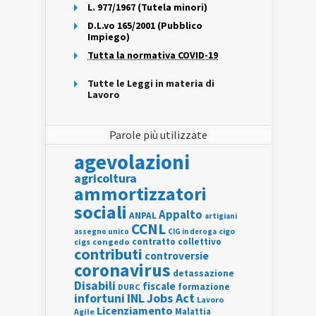
L. 977/1967 (Tutela minori)
D.L.vo 165/2001 (Pubblico
Impiego)
Tutta la normativa COVID-19
Tutte le Leggi in materia di
Lavoro
Parole più utilizzate
agevolazioni
agricoltura
ammortizzatori
sociali
Appalto
ANPAL
artigiani
CCNL
assegno unico
cigo
CIG in deroga
contratto collettivo
cigs
congedo
contributi
controversie
coronavirus
detassazione
Disabili
fiscale
formazione
DURC
INL
Jobs Act
infortuni
Lavoro
Licenziamento
Agile
Malattia