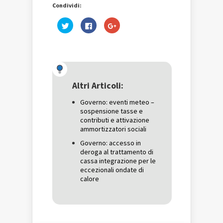
Condividi:
Fai
Fai
Fai
clic
clic
clic
qui
per
qui
per
condividere
per
condividere
su
condividere
su
Facebook
su
Twitter
(Si
Google+
(Si
apre
(Si
apre
in
apre
in
una
in
una
nuova
una
Altri Articoli:
nuova
finestra)
nuova
finestra)
finestra)
Governo: eventi meteo –
sospensione tasse e
contributi e attivazione
ammortizzatori sociali
Governo: accesso in
deroga al trattamento di
cassa integrazione per le
eccezionali ondate di
calore