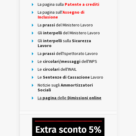
La pagina sulla
Patente a crediti
La pagina sull'
Assegno di
Inclusione
La
prassi
del Ministero Lavoro
Gli
interpelli
del Ministero Lavoro
Gli
interpelli
sulla
Sicurezza
Lavoro
La
prassi
dell'Ispettorato Lavoro
Le
circolari/messaggi
dell'INPS
Le
circolari
dell'INAIL
Le
Sentenze di Cassazione
Lavoro
Notizie sugli
Ammortizzatori
Sociali
La
pagina
delle
Dimissioni online