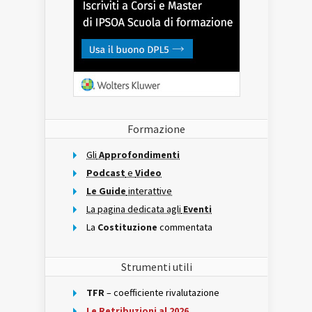
Formazione
Gli
Approfondimenti
Podcast
e
Video
Le Guide
interattive
La pagina dedicata agli
Eventi
La
Costituzione
commentata
Strumenti utili
TFR
– coefficiente rivalutazione
Le Retribuzioni al 2026