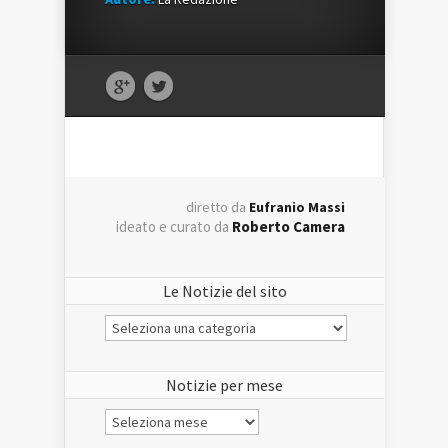
diretto da
Eufranio Massi
ideato e curato da
Roberto Camera
Le Notizie del sito
Le
Notizie
del
sito
Notizie per mese
Notizie
per
mese