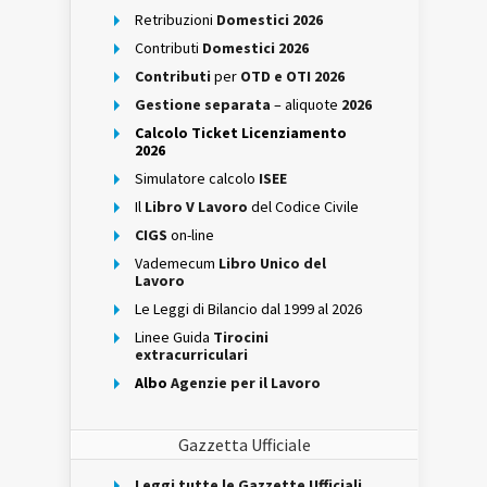
Retribuzioni
Domestici 2026
Contributi
Domestici 2026
Contributi
per
OTD e OTI 2026
Gestione separata
– aliquote
2026
Calcolo Ticket Licenziamento
2026
Simulatore calcolo
ISEE
Il
Libro V Lavoro
del Codice Civile
CIGS
on-line
Vademecum
Libro Unico del
Lavoro
Le Leggi di Bilancio dal 1999 al 2026
Linee Guida
Tirocini
extracurriculari
Albo
Agenzie per il Lavoro
Gazzetta Ufficiale
Leggi tutte le Gazzette Ufficiali