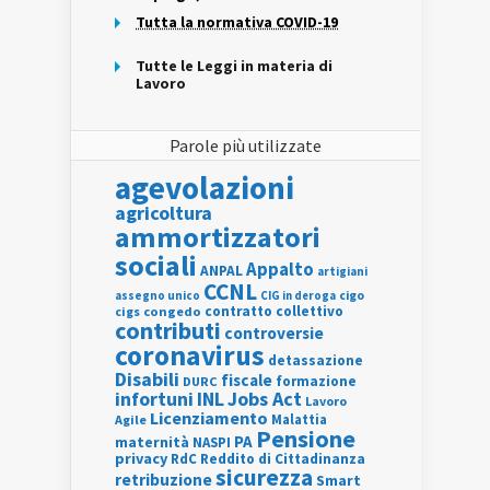
Tutta la normativa COVID-19
Tutte le Leggi in materia di
Lavoro
Parole più utilizzate
agevolazioni
agricoltura
ammortizzatori
sociali
Appalto
ANPAL
artigiani
CCNL
assegno unico
cigo
CIG in deroga
contratto collettivo
cigs
congedo
contributi
controversie
coronavirus
detassazione
Disabili
fiscale
formazione
DURC
INL
Jobs Act
infortuni
Lavoro
Licenziamento
Agile
Malattia
Pensione
PA
maternità
NASPI
privacy
RdC
Reddito di Cittadinanza
sicurezza
retribuzione
Smart