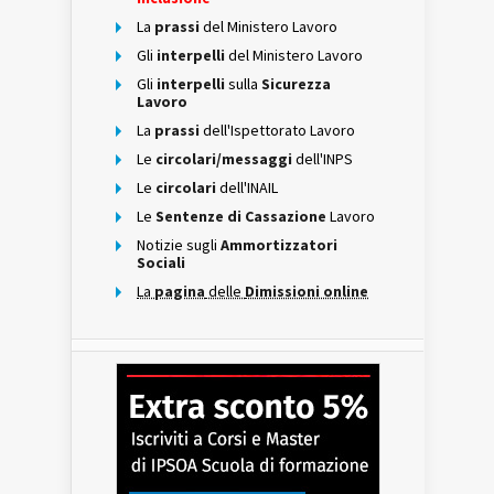
La
prassi
del Ministero Lavoro
Gli
interpelli
del Ministero Lavoro
Gli
interpelli
sulla
Sicurezza
Lavoro
La
prassi
dell'Ispettorato Lavoro
Le
circolari/messaggi
dell'INPS
Le
circolari
dell'INAIL
Le
Sentenze di Cassazione
Lavoro
Notizie sugli
Ammortizzatori
Sociali
La
pagina
delle
Dimissioni online