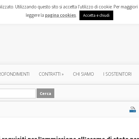
lizzato. Utilizzando questo sito si accetta l'utilizzo di cookie. Per maggiori 
leggere la
pagina cookies
.
Accetta e chiudi
ROFONDIMENTI
CONTRATTI
»
CHI SIAMO
I SOSTENITORI
equisiti per l’ammissione all’esame di stato per