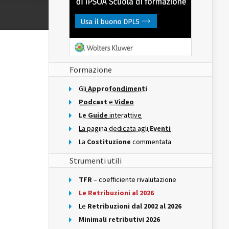
Formazione
Gli
Approfondimenti
Podcast
e
Video
Le Guide
interattive
La pagina dedicata agli
Eventi
La
Costituzione
commentata
Strumenti utili
TFR
– coefficiente rivalutazione
Le Retribuzioni al 2026
Le
Retribuzioni dal 2002 al 2026
Minimali retributivi 2026