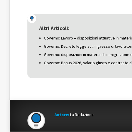
per
condividere
per
condividere
su
condividere
su
Facebook
su
Twitter
(Si
Google+
(Si
apre
(Si
apre
in
apre
in
una
in
una
nuova
una
Altri Articoli:
nuova
finestra)
nuova
finestra)
finestra)
Governo: Lavoro – disposizioni attuative in materia
Governo: Decreto legge sull’ingresso di lavoratori
Governo: disposizioni in materia di immigrazione 
Governo: Bonus 2026, salario giusto e contrasto al
Autore:
La Redazione