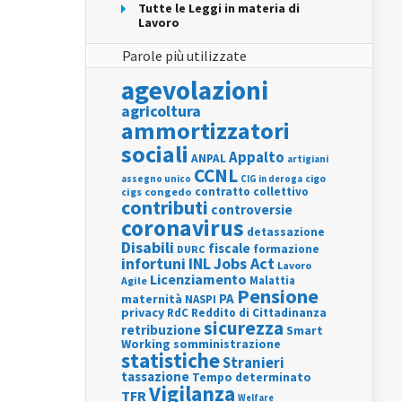
Tutte le Leggi in materia di
Lavoro
Parole più utilizzate
agevolazioni
agricoltura
ammortizzatori
sociali
Appalto
ANPAL
artigiani
CCNL
assegno unico
cigo
CIG in deroga
contratto collettivo
cigs
congedo
contributi
controversie
coronavirus
detassazione
Disabili
fiscale
formazione
DURC
INL
Jobs Act
infortuni
Lavoro
Licenziamento
Agile
Malattia
Pensione
PA
maternità
NASPI
privacy
RdC
Reddito di Cittadinanza
sicurezza
retribuzione
Smart
Working
somministrazione
statistiche
Stranieri
tassazione
Tempo determinato
Vigilanza
TFR
Welfare