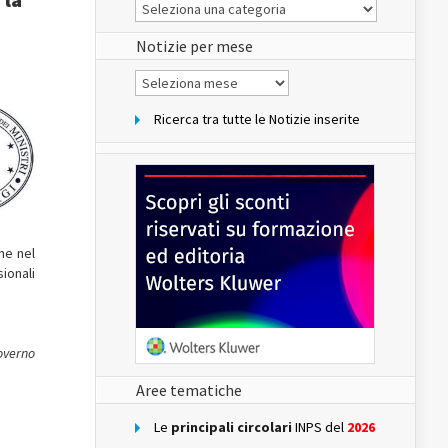
Le
Notizie
del
sito
Notizie per mese
Notizie
per
mese
Ricerca tra tutte le Notizie inserite
one nel
ionali
Governo
Aree tematiche
Le
principali circolari
INPS del
2026