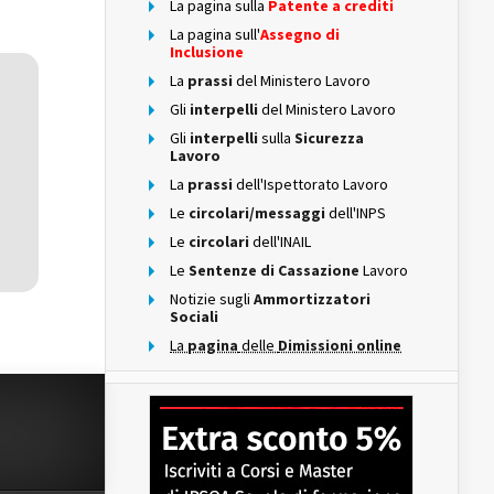
La pagina sulla
Patente a crediti
La pagina sull'
Assegno di
Inclusione
La
prassi
del Ministero Lavoro
Gli
interpelli
del Ministero Lavoro
Gli
interpelli
sulla
Sicurezza
Lavoro
La
prassi
dell'Ispettorato Lavoro
Le
circolari/messaggi
dell'INPS
Le
circolari
dell'INAIL
Le
Sentenze di Cassazione
Lavoro
Notizie sugli
Ammortizzatori
Sociali
La
pagina
delle
Dimissioni online