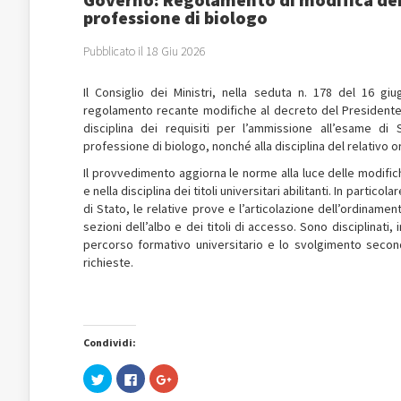
professione di biologo
Pubblicato il 18 Giu 2026
Il Consiglio dei Ministri, nella seduta n. 178 del 16 g
regolamento recante modifiche al decreto del Presidente d
disciplina dei requisiti per l’ammissione all’esame di 
professione di biologo, nonché alla disciplina del relativo 
Il provvedimento aggiorna le norme alla luce delle modifich
e nella disciplina dei titoli universitari abilitanti. In partico
di Stato, le relative prove e l’articolazione dell’ordiname
sezioni dell’albo e dei titoli di accesso. Sono disciplinati,
percorso formativo universitario e lo svolgimento secon
richieste.
Condividi:
Fai
Fai
Fai
clic
clic
clic
qui
per
qui