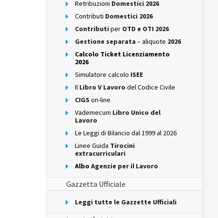
Retribuzioni
Domestici 2026
Contributi
Domestici 2026
Contributi
per
OTD e OTI 2026
Gestione separata
– aliquote
2026
Calcolo Ticket Licenziamento
2026
Simulatore calcolo
ISEE
Il
Libro V Lavoro
del Codice Civile
CIGS
on-line
Vademecum
Libro Unico del
Lavoro
Le Leggi di Bilancio dal 1999 al 2026
Linee Guida
Tirocini
extracurriculari
Albo
Agenzie per il Lavoro
Gazzetta Ufficiale
Leggi tutte le Gazzette Ufficiali