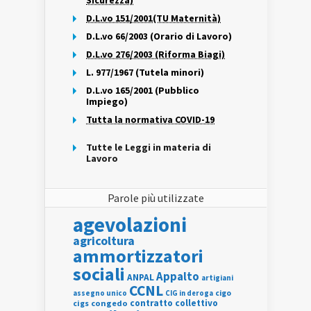
Sicurezza)
D.L.vo 151/2001(TU Maternità)
D.L.vo 66/2003 (Orario di Lavoro)
D.L.vo 276/2003 (Riforma Biagi)
L. 977/1967 (Tutela minori)
D.L.vo 165/2001 (Pubblico
Impiego)
Tutta la normativa COVID-19
Tutte le Leggi in materia di
Lavoro
Parole più utilizzate
agevolazioni
agricoltura
ammortizzatori
sociali
Appalto
ANPAL
artigiani
CCNL
assegno unico
cigo
CIG in deroga
contratto collettivo
cigs
congedo