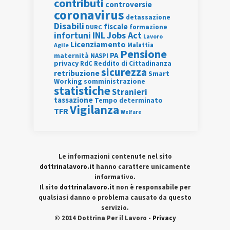
contributi
controversie
coronavirus
detassazione
Disabili
fiscale
formazione
DURC
INL
Jobs Act
infortuni
Lavoro
Licenziamento
Agile
Malattia
Pensione
PA
maternità
NASPI
privacy
RdC
Reddito di Cittadinanza
sicurezza
retribuzione
Smart
Working
somministrazione
statistiche
Stranieri
tassazione
Tempo determinato
Vigilanza
TFR
Welfare
Le informazioni contenute nel sito
dottrinalavoro.it
hanno carattere unicamente
informativo.
Il sito
dottrinalavoro.it
non è responsabile per
qualsiasi danno o problema causato da questo
servizio.
© 2014 Dottrina Per il Lavoro -
Privacy