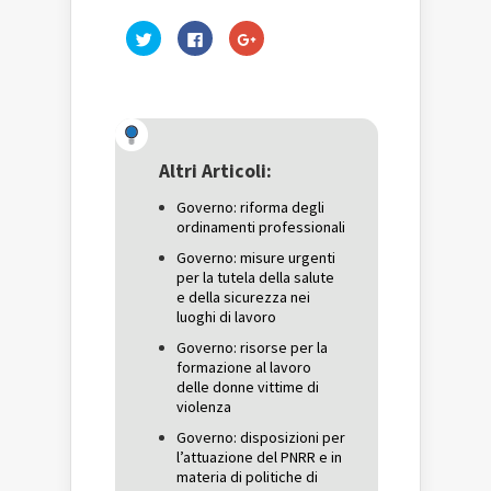
Fai
Fai
Fai
clic
clic
clic
qui
per
qui
per
condividere
per
condividere
su
condividere
su
Facebook
su
Twitter
(Si
Google+
(Si
apre
(Si
apre
in
apre
in
una
in
una
nuova
una
Altri Articoli:
nuova
finestra)
nuova
finestra)
finestra)
Governo: riforma degli
ordinamenti professionali
Governo: misure urgenti
per la tutela della salute
e della sicurezza nei
luoghi di lavoro
Governo: risorse per la
formazione al lavoro
delle donne vittime di
violenza
Governo: disposizioni per
l’attuazione del PNRR e in
materia di politiche di