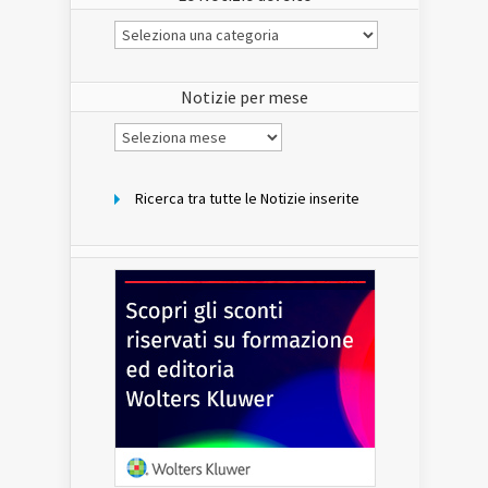
Le
Notizie
del
sito
Notizie per mese
Notizie
per
mese
Ricerca tra tutte le Notizie inserite