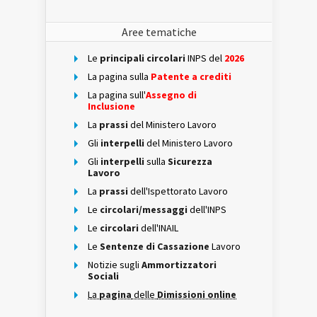
Aree tematiche
Le
principali circolari
INPS del
2026
La pagina sulla
Patente a crediti
La pagina sull'
Assegno di
Inclusione
La
prassi
del Ministero Lavoro
Gli
interpelli
del Ministero Lavoro
Gli
interpelli
sulla
Sicurezza
Lavoro
La
prassi
dell'Ispettorato Lavoro
Le
circolari/messaggi
dell'INPS
Le
circolari
dell'INAIL
Le
Sentenze di Cassazione
Lavoro
Notizie sugli
Ammortizzatori
Sociali
La
pagina
delle
Dimissioni online