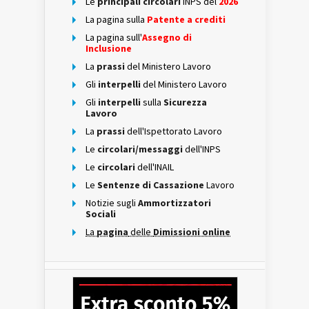
Le
principali circolari
INPS del
2026
La pagina sulla
Patente a crediti
La pagina sull'
Assegno di
Inclusione
La
prassi
del Ministero Lavoro
Gli
interpelli
del Ministero Lavoro
Gli
interpelli
sulla
Sicurezza
Lavoro
La
prassi
dell'Ispettorato Lavoro
Le
circolari/messaggi
dell'INPS
Le
circolari
dell'INAIL
Le
Sentenze di Cassazione
Lavoro
Notizie sugli
Ammortizzatori
Sociali
La
pagina
delle
Dimissioni online