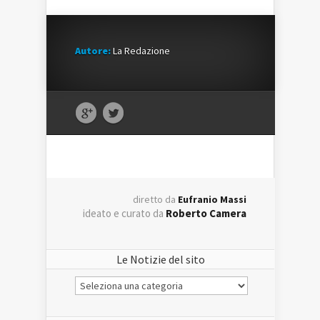
Autore:
La Redazione
diretto da
Eufranio Massi
ideato e curato da
Roberto Camera
Le Notizie del sito
Le
Notizie
del
sito