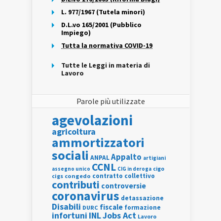
L. 977/1967 (Tutela minori)
D.L.vo 165/2001 (Pubblico
Impiego)
Tutta la normativa COVID-19
Tutte le Leggi in materia di
Lavoro
Parole più utilizzate
agevolazioni
agricoltura
ammortizzatori
sociali
Appalto
ANPAL
artigiani
CCNL
assegno unico
cigo
CIG in deroga
contratto collettivo
cigs
congedo
contributi
controversie
coronavirus
detassazione
Disabili
fiscale
formazione
DURC
INL
Jobs Act
infortuni
Lavoro