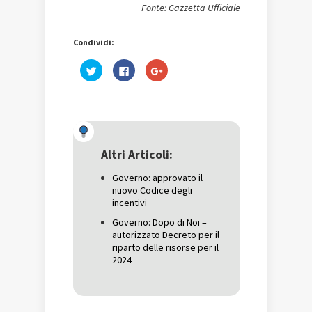
Fonte: Gazzetta Ufficiale
Condividi:
Fai
Fai
Fai
clic
clic
clic
qui
per
qui
per
condividere
per
condividere
su
condividere
su
Facebook
su
Twitter
(Si
Google+
(Si
apre
(Si
apre
in
apre
in
una
in
una
nuova
una
Altri Articoli:
nuova
finestra)
nuova
finestra)
finestra)
Governo: approvato il
nuovo Codice degli
incentivi
Governo: Dopo di Noi –
autorizzato Decreto per il
riparto delle risorse per il
2024