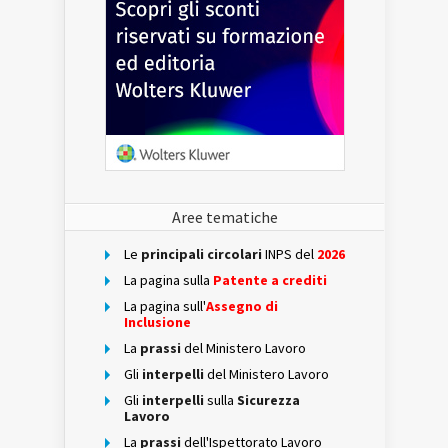
Aree tematiche
Le
principali circolari
INPS del
2026
La pagina sulla
Patente a crediti
La pagina sull'
Assegno di
Inclusione
La
prassi
del Ministero Lavoro
Gli
interpelli
del Ministero Lavoro
Gli
interpelli
sulla
Sicurezza
Lavoro
La
prassi
dell'Ispettorato Lavoro