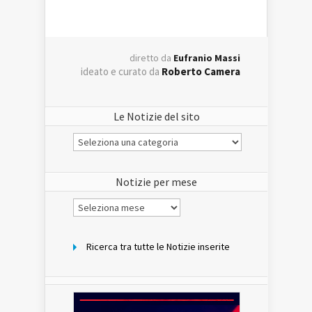
diretto da
Eufranio Massi
ideato e curato da
Roberto Camera
Le Notizie del sito
Le
Notizie
del
sito
Notizie per mese
Notizie
per
mese
Ricerca tra tutte le Notizie inserite