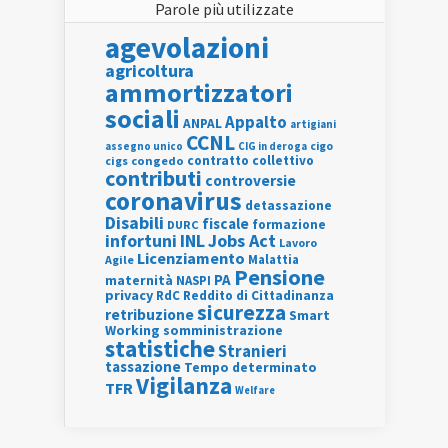
Parole più utilizzate
agevolazioni
agricoltura
ammortizzatori
sociali
Appalto
ANPAL
artigiani
CCNL
assegno unico
cigo
CIG in deroga
contratto collettivo
cigs
congedo
contributi
controversie
coronavirus
detassazione
Disabili
fiscale
formazione
DURC
INL
Jobs Act
infortuni
Lavoro
Licenziamento
Agile
Malattia
Pensione
PA
maternità
NASPI
privacy
RdC
Reddito di Cittadinanza
sicurezza
retribuzione
Smart
Working
somministrazione
statistiche
Stranieri
tassazione
Tempo determinato
Vigilanza
TFR
Welfare