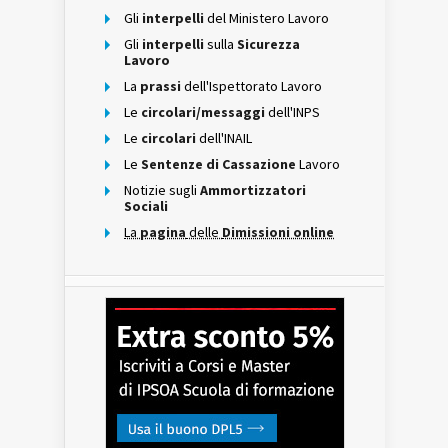
Gli
interpelli
del Ministero Lavoro
Gli
interpelli
sulla
Sicurezza
Lavoro
La
prassi
dell'Ispettorato Lavoro
Le
circolari/messaggi
dell'INPS
Le
circolari
dell'INAIL
Le
Sentenze di Cassazione
Lavoro
Notizie sugli
Ammortizzatori
Sociali
La
pagina
delle
Dimissioni online