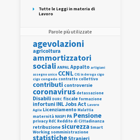
Tutte le Leggi in materia di
Lavoro
Parole più utilizzate
agevolazioni
agricoltura
ammortizzatori
sociali
Appalto
ANPAL
artigiani
CCNL
assegno unico
cigo
CIG in deroga
contratto collettivo
cigs
congedo
contributi
controversie
coronavirus
detassazione
Disabili
fiscale
formazione
DURC
INL
Jobs Act
infortuni
Lavoro
Licenziamento
Agile
Malattia
Pensione
PA
maternità
NASPI
privacy
RdC
Reddito di Cittadinanza
sicurezza
retribuzione
Smart
Working
somministrazione
statistiche
Stranieri