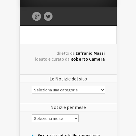
diretto da
Eufranio Massi
ideato e curato da
Roberto Camera
Le Notizie del sito
Le
Notizie
del
sito
Notizie per mese
Notizie
per
mese
Ricerca tra tutte le Notizie inserite