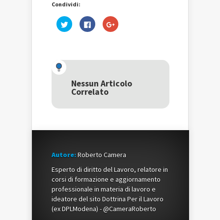
Condividi:
Fai
Fai
Fai
clic
clic
clic
qui
per
qui
per
condividere
per
condividere
su
condividere
su
Facebook
su
Twitter
(Si
Google+
(Si
apre
(Si
apre
in
apre
in
una
in
una
nuova
una
Nessun Articolo
nuova
finestra)
nuova
Correlato
finestra)
finestra)
Autore:
Roberto Camera
Esperto di diritto del Lavoro, relatore in
corsi di formazione e aggiornamento
professionale in materia di lavoro e
ideatore del sito Dottrina Per il Lavoro
(ex DPLModena) - @CameraRoberto