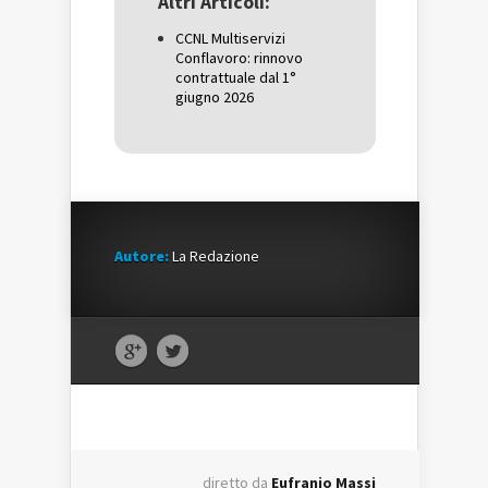
Altri Articoli:
nuova
finestra)
nuova
finestra)
finestra)
CCNL Multiservizi
Conflavoro: rinnovo
contrattuale dal 1°
giugno 2026
Autore:
La Redazione
diretto da
Eufranio Massi