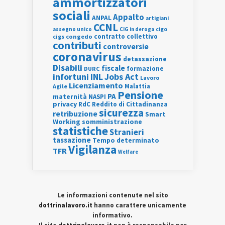
ammortizzatori
sociali
Appalto
ANPAL
artigiani
CCNL
assegno unico
cigo
CIG in deroga
contratto collettivo
cigs
congedo
contributi
controversie
coronavirus
detassazione
Disabili
fiscale
formazione
DURC
INL
Jobs Act
infortuni
Lavoro
Licenziamento
Agile
Malattia
Pensione
PA
maternità
NASPI
privacy
RdC
Reddito di Cittadinanza
sicurezza
retribuzione
Smart
Working
somministrazione
statistiche
Stranieri
tassazione
Tempo determinato
Vigilanza
TFR
Welfare
Le informazioni contenute nel sito
dottrinalavoro.it
hanno carattere unicamente
informativo.