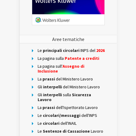
Aree tematiche
Le
principali circolari
INPS del
2026
La pagina sulla
Patente a crediti
La pagina sull'
Assegno di
Inclusione
La
prassi
del Ministero Lavoro
Gli
interpelli
del Ministero Lavoro
Gli
interpelli
sulla
Sicurezza
Lavoro
La
prassi
dell'Ispettorato Lavoro
Le
circolari/messaggi
dell'INPS
Le
circolari
dell'INAIL
Le
Sentenze di Cassazione
Lavoro