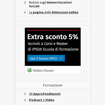
Notizie sugli
Ammortizzatori
Sociali
La
pagina
delle
Dimissioni online
Formazione
Gli
Approfondimenti
Podcast
e
Video