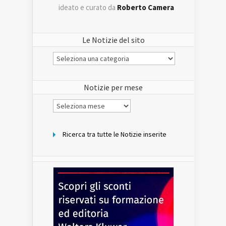
ideato e curato da
Roberto Camera
Le Notizie del sito
Le
Notizie
del
sito
Notizie per mese
Notizie
per
mese
Ricerca tra tutte le Notizie inserite