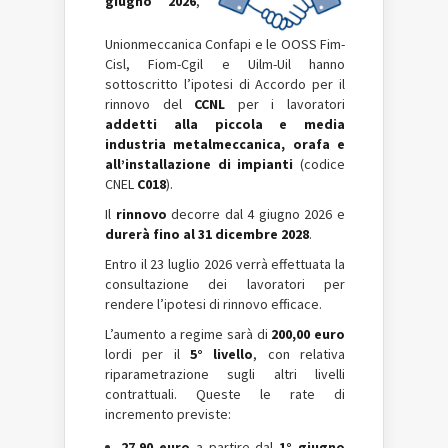
giugno 2026
,
Unionmeccanica Confapi e le OOSS Fim-
Cisl, Fiom-Cgil e Uilm-Uil hanno
sottoscritto l’ipotesi di Accordo per il
rinnovo del
CCNL
per i lavoratori
addetti alla piccola e media
industria metalmeccanica, orafa e
all’installazione di impianti
(codice
CNEL
C018
).
Il
rinnovo
decorre dal 4 giugno 2026 e
durerà fino al 31 dicembre 2028
.
Entro il 23 luglio 2026 verrà effettuata la
consultazione dei lavoratori per
rendere l’ipotesi di rinnovo efficace.
L’aumento a regime sarà di
200,00 euro
lordi per il
5° livello
, con relativa
riparametrazione sugli altri livelli
contrattuali. Queste le rate di
incremento previste:
27,90 euro
a partire dal
1° giugno