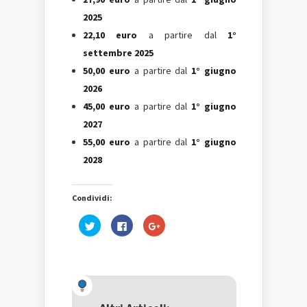
2025
22,10 euro
a partire dal
1°
settembre 2025
50,00 euro
a partire dal
1° giugno
2026
45,00 euro
a partire dal
1° giugno
2027
55,00 euro
a partire dal
1° giugno
2028
Condividi:
Fai
Fai
Fai
clic
clic
clic
qui
per
qui
per
condividere
per
condividere
su
condividere
su
Facebook
su
Twitter
(Si
Google+
(Si
apre
(Si
apre
in
apre
in
una
in
una
nuova
una