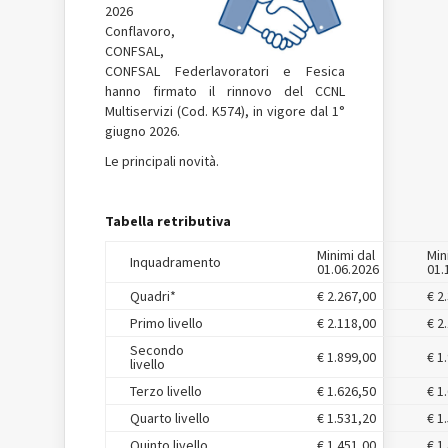
2026
Conflavoro,
CONFSAL,
CONFSAL Federlavoratori e Fesica
hanno firmato il rinnovo del CCNL
Multiservizi (Cod. K574), in vigore dal 1°
giugno 2026.
Le principali novità.
Tabella retributiva
Minimi dal
Min
Inquadramento
01.06.2026
01.
Quadri*
€ 2.267,00
€ 2
Primo livello
€ 2.118,00
€ 2
Secondo
€ 1.899,00
€ 1
livello
Terzo livello
€ 1.626,50
€ 1
Quarto livello
€ 1.531,20
€ 1
Quinto livello
€ 1.451,00
€ 1