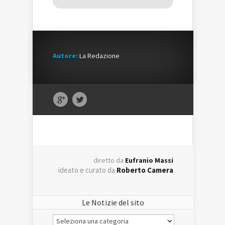
Autore:
La Redazione
diretto da
Eufranio Massi
ideato e curato da
Roberto Camera
Le Notizie del sito
Le
Notizie