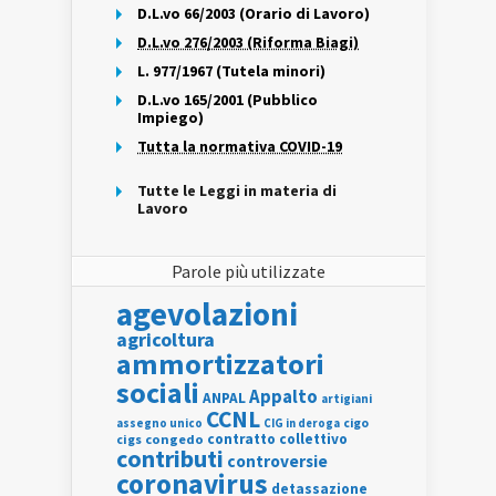
D.L.vo 66/2003 (Orario di Lavoro)
D.L.vo 276/2003 (Riforma Biagi)
L. 977/1967 (Tutela minori)
D.L.vo 165/2001 (Pubblico
Impiego)
Tutta la normativa COVID-19
Tutte le Leggi in materia di
Lavoro
Parole più utilizzate
agevolazioni
agricoltura
ammortizzatori
sociali
Appalto
ANPAL
artigiani
CCNL
assegno unico
cigo
CIG in deroga
contratto collettivo
cigs
congedo
contributi
controversie
coronavirus
detassazione