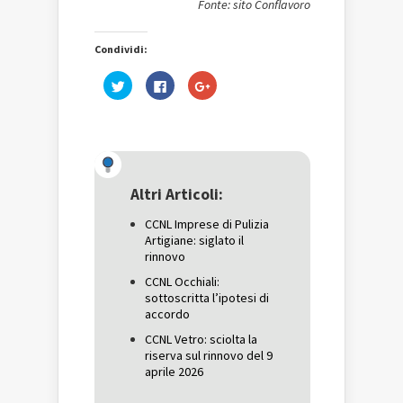
Fonte: sito Conflavoro
Condividi:
Fai
Fai
Fai
clic
clic
clic
qui
per
qui
per
condividere
per
condividere
su
condividere
su
Facebook
su
Twitter
(Si
Google+
(Si
apre
(Si
apre
in
apre
in
una
in
una
nuova
una
Altri Articoli:
nuova
finestra)
nuova
finestra)
finestra)
CCNL Imprese di Pulizia
Artigiane: siglato il
rinnovo
CCNL Occhiali:
sottoscritta l’ipotesi di
accordo
CCNL Vetro: sciolta la
riserva sul rinnovo del 9
aprile 2026