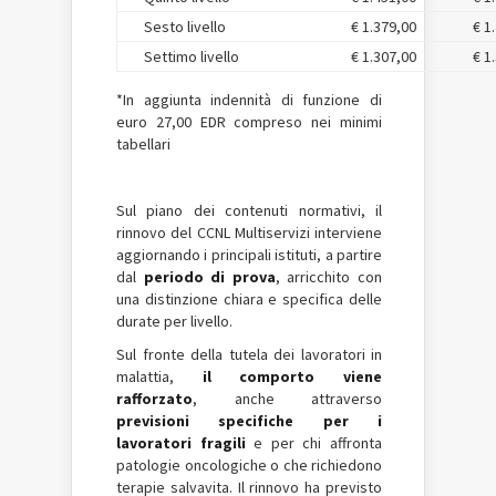
Sesto livello
€ 1.379,00
€ 1
Settimo livello
€ 1.307,00
€ 1
*In aggiunta indennità di funzione di
euro 27,00 EDR compreso nei minimi
tabellari
Sul piano dei contenuti normativi, il
rinnovo del CCNL Multiservizi interviene
aggiornando i principali istituti, a partire
dal
periodo di prova
, arricchito con
una distinzione chiara e specifica delle
durate per livello.
Sul fronte della tutela dei lavoratori in
malattia,
il comporto viene
rafforzato
, anche attraverso
previsioni specifiche per i
lavoratori fragili
e per chi affronta
patologie oncologiche o che richiedono
terapie salvavita. Il rinnovo ha previsto