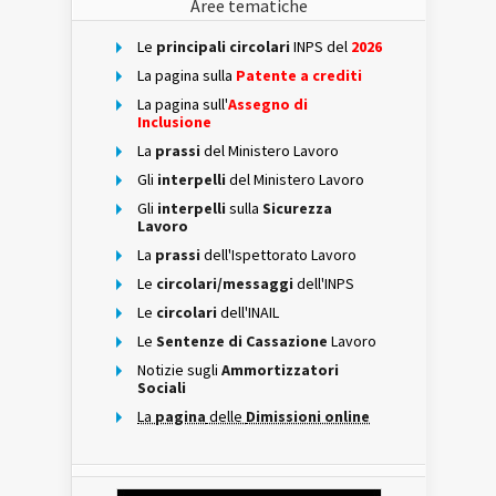
Aree tematiche
Le
principali circolari
INPS del
2026
La pagina sulla
Patente a crediti
La pagina sull'
Assegno di
Inclusione
La
prassi
del Ministero Lavoro
Gli
interpelli
del Ministero Lavoro
Gli
interpelli
sulla
Sicurezza
Lavoro
La
prassi
dell'Ispettorato Lavoro
Le
circolari/messaggi
dell'INPS
Le
circolari
dell'INAIL
Le
Sentenze di Cassazione
Lavoro
Notizie sugli
Ammortizzatori
Sociali
La
pagina
delle
Dimissioni online