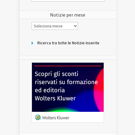
del
sito
Notizie per mese
Notizie
per
mese
Ricerca tra tutte le Notizie inserite