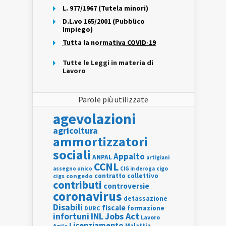
L. 977/1967 (Tutela minori)
D.L.vo 165/2001 (Pubblico
Impiego)
Tutta la normativa COVID-19
Tutte le Leggi in materia di
Lavoro
Parole più utilizzate
agevolazioni
agricoltura
ammortizzatori
sociali
Appalto
ANPAL
artigiani
CCNL
assegno unico
cigo
CIG in deroga
contratto collettivo
cigs
congedo
contributi
controversie
coronavirus
detassazione
Disabili
fiscale
formazione
DURC
INL
Jobs Act
infortuni
Lavoro
Licenziamento
Agile
Malattia