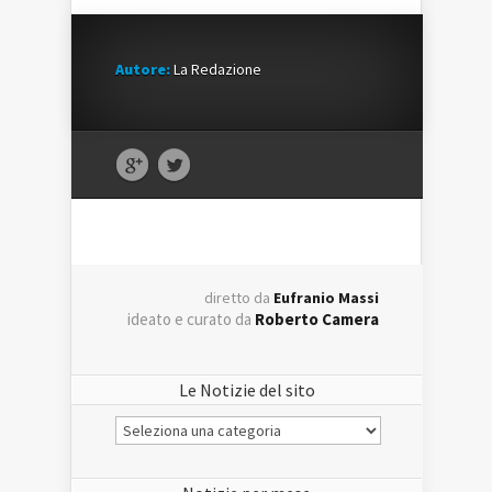
Autore:
La Redazione
diretto da
Eufranio Massi
ideato e curato da
Roberto Camera
Le Notizie del sito
Le
Notizie
del
sito