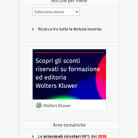
Notizie per mese
Notizie
per
mese
Ricerca tra tutte le Notizie inserite
Aree tematiche
Le
principali circolari
INPS del
2026