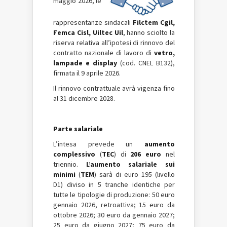
maggio 2026, le
rappresentanze sindacali
Filctem Cgil,
Femca Cisl, Uiltec Uil
, hanno sciolto la
riserva relativa all’ipotesi di rinnovo del
contratto nazionale di lavoro di
vetro,
lampade e display
(cod. CNEL B132),
firmata il 9 aprile 2026.
Il rinnovo contrattuale avrà vigenza fino
al 31 dicembre 2028.
Parte salariale
L’intesa prevede un
aumento
complessivo
(
TEC
) di
206 euro
nel
triennio.
L’aumento salariale sui
minimi
(
TEM
) sarà di euro 195 (livello
D1) diviso in 5 tranche identiche per
tutte le tipologie di produzione: 50 euro
gennaio 2026, retroattiva; 15 euro da
ottobre 2026; 30 euro da gennaio 2027;
25 euro da giugno 2027; 75 euro da