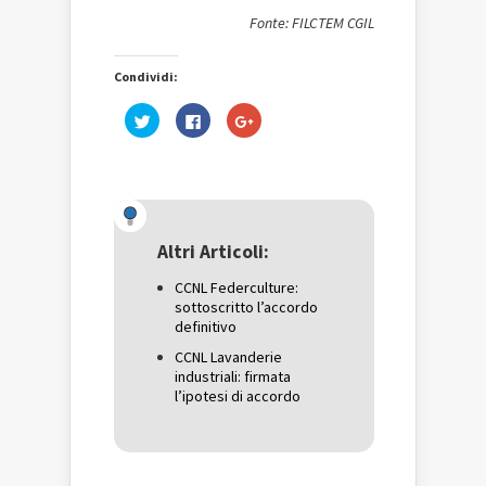
Fonte: FILCTEM CGIL
Condividi:
Fai
Fai
Fai
clic
clic
clic
qui
per
qui
per
condividere
per
condividere
su
condividere
su
Facebook
su
Twitter
(Si
Google+
(Si
apre
(Si
apre
in
apre
in
una
in
una
nuova
una
Altri Articoli:
nuova
finestra)
nuova
finestra)
finestra)
CCNL Federculture:
sottoscritto l’accordo
definitivo
CCNL Lavanderie
industriali: firmata
l’ipotesi di accordo