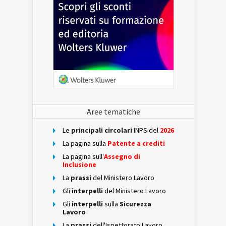
Aree tematiche
Le
principali circolari
INPS del
2026
La pagina sulla
Patente a crediti
La pagina sull'
Assegno di
Inclusione
La
prassi
del Ministero Lavoro
Gli
interpelli
del Ministero Lavoro
Gli
interpelli
sulla
Sicurezza
Lavoro
La
prassi
dell'Ispettorato Lavoro