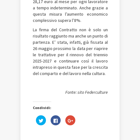
28,17 euro al mese per ogni lavoratore
a tempo indeterminato. Anche grazie a
questa misura l’aumento economico
complessivo supera l’8%.
La firma del Contratto non è solo un
risultato raggiunto ma anche un punto di
partenza. E’ stata, infatti, già fissata al
26 maggio prossimo la data per riaprire
le trattative per il rinnovo del triennio
2025-2027 e continuare così il lavoro
intrapreso in questa fase per la crescita
del comparto e del lavoro nella cultura.
Fonte: sito Federculture
Condividi:
Fai
Fai
Fai
clic
clic
clic
qui
per
qui
per
condividere
per
condividere
su
condividere
su
Facebook
su