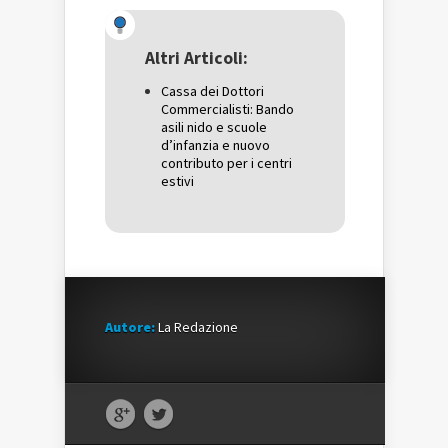
Twitter
(Si
Google+
(Si
apre
(Si
apre
in
apre
in
una
in
una
nuova
una
Altri Articoli:
nuova
finestra)
nuova
finestra)
finestra)
Cassa dei Dottori
Commercialisti: Bando
asili nido e scuole
d’infanzia e nuovo
contributo per i centri
estivi
Autore:
La Redazione