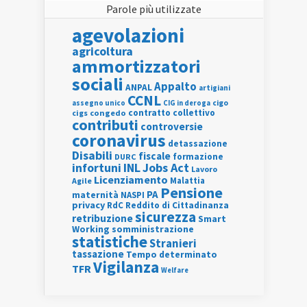
Parole più utilizzate
agevolazioni
agricoltura
ammortizzatori
sociali
Appalto
ANPAL
artigiani
CCNL
assegno unico
cigo
CIG in deroga
contratto collettivo
cigs
congedo
contributi
controversie
coronavirus
detassazione
Disabili
fiscale
formazione
DURC
INL
Jobs Act
infortuni
Lavoro
Licenziamento
Agile
Malattia
Pensione
PA
maternità
NASPI
privacy
RdC
Reddito di Cittadinanza
sicurezza
retribuzione
Smart
Working
somministrazione
statistiche
Stranieri
tassazione
Tempo determinato
Vigilanza
TFR
Welfare