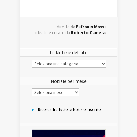
diretto da
Eufranio Massi
ideato e curato da
Roberto Camera
Le Notizie del sito
Le
Notizie
del
sito
Notizie per mese
Notizie
per
mese
Ricerca tra tutte le Notizie inserite