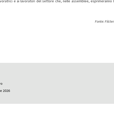
voratrici e ai lavoratori del settore che, nelle assemblee, esprimeranno l
Fonte: Filct
vo
le 2026