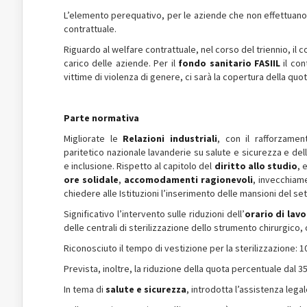
L’elemento perequativo, per le aziende che non effettuano l
contrattuale.
Riguardo al welfare contrattuale, nel corso del triennio, il 
carico delle aziende. Per il
fondo sanitario FASIIL
il con
vittime di violenza di genere, ci sarà la copertura della quo
Parte normativa
Migliorate le
Relazioni industriali
, con il rafforzamen
paritetico nazionale lavanderie su salute e sicurezza e dell
e inclusione. Rispetto al capitolo del
diritto allo studio
, 
ore solidale
,
accomodamenti ragionevoli
, invecchiam
chiedere alle Istituzioni l’inserimento delle mansioni del sett
Significativo l’intervento sulle riduzioni dell’
orario di lav
delle centrali di sterilizzazione dello strumento chirurgico
Riconosciuto il tempo di vestizione per la sterilizzazione: 1
Prevista, inoltre, la riduzione della quota percentuale dal 3
In tema di
salute e sicurezza
, introdotta l’assistenza legal