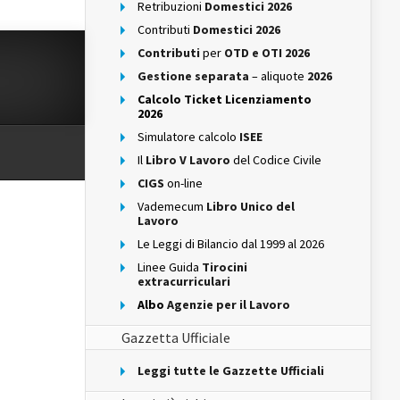
Retribuzioni
Domestici 2026
Contributi
Domestici 2026
Contributi
per
OTD e OTI 2026
Gestione separata
– aliquote
2026
Calcolo Ticket Licenziamento
2026
Simulatore calcolo
ISEE
Il
Libro V Lavoro
del Codice Civile
CIGS
on-line
Vademecum
Libro Unico del
Lavoro
Le Leggi di Bilancio dal 1999 al 2026
Linee Guida
Tirocini
extracurriculari
Albo
Agenzie per il Lavoro
Gazzetta Ufficiale
Leggi tutte le Gazzette Ufficiali