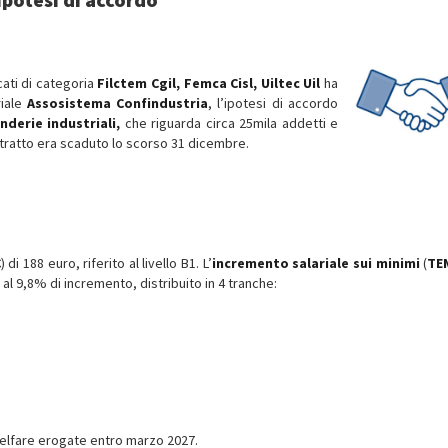
cati di categoria
Filctem Cgil, Femca Cisl, Uiltec Uil
ha
riale
Assosistema Confindustria
, l’ipotesi di accordo
nderie industriali,
che riguarda circa 25mila addetti e
ontratto era scaduto lo scorso 31 dicembre.
C
) di 188 euro, riferito al livello B1. L’
incremento salariale sui minimi
(
TE
i al 9,8% di incremento, distribuito in 4 tranche:
 welfare erogate entro marzo 2027.