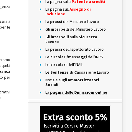
La pagina sulla
Patente a crediti
igenza
La pagina sull'
Assegno di
Inclusione
sarà a
La
prassi
del Ministero Lavoro
per le
Gli
interpelli
del Ministero Lavoro
Gli
interpelli
sulla
Sicurezza
Lavoro
La
prassi
dell'Ispettorato Lavoro
Le
circolari/messaggi
dell'INPS
anismo
Le
circolari
dell'INAIL
equità
banca
Le
Sentenze di Cassazione
Lavoro
to per
Notizie sugli
Ammortizzatori
Sociali
orativi
La
pagina
delle
Dimissioni online
e.