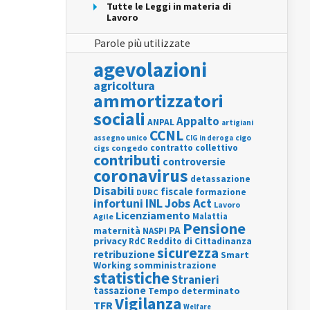
Tutte le Leggi in materia di
Lavoro
Parole più utilizzate
agevolazioni
agricoltura
ammortizzatori
sociali
Appalto
ANPAL
artigiani
CCNL
assegno unico
cigo
CIG in deroga
contratto collettivo
cigs
congedo
contributi
controversie
coronavirus
detassazione
Disabili
fiscale
formazione
DURC
INL
Jobs Act
infortuni
Lavoro
Licenziamento
Agile
Malattia
Pensione
PA
maternità
NASPI
privacy
RdC
Reddito di Cittadinanza
sicurezza
retribuzione
Smart
Working
somministrazione
statistiche
Stranieri
tassazione
Tempo determinato
Vigilanza
TFR
Welfare