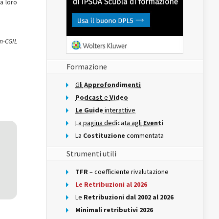
a loro
em-CGIL
Formazione
Gli
Approfondimenti
Podcast
e
Video
Le Guide
interattive
La pagina dedicata agli
Eventi
La
Costituzione
commentata
Strumenti utili
TFR
– coefficiente rivalutazione
Le Retribuzioni al 2026
Le
Retribuzioni dal 2002 al 2026
Minimali retributivi 2026