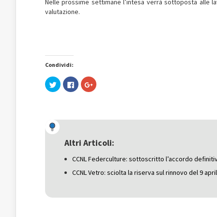
Nelle prossime settimane l’intesa verrà sottoposta alle la
valutazione.
Condividi:
Fai
Fai
Fai
clic
clic
clic
qui
per
qui
per
condividere
per
condividere
su
condividere
su
Facebook
su
Twitter
(Si
Google+
(Si
apre
(Si
apre
in
apre
in
una
in
una
nuova
una
Altri Articoli:
nuova
finestra)
nuova
finestra)
finestra)
CCNL Federculture: sottoscritto l’accordo definiti
CCNL Vetro: sciolta la riserva sul rinnovo del 9 apri