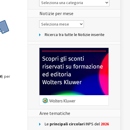
Le
Notizie
del
sito
Notizie per mese
Notizie
per
mese
Ricerca tra tutte le Notizie inserite
M
) per
Aree tematiche
Le
principali circolari
INPS del
2026