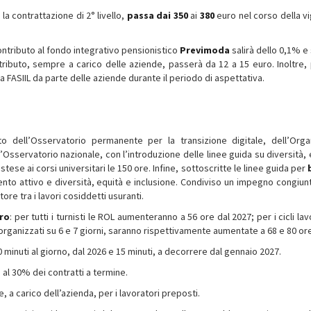
a contrattazione di 2° livello,
passa dai 350
ai
380
euro nel corso della v
contributo al fondo integrativo pensionistico
Previmoda
salirà dello 0,1% e 
tributo, sempre a carico delle aziende, passerà da 12 a 15 euro. Inoltre, 
ta FASIIL da parte delle aziende durante il periodo di aspettativa.
to dell’Osservatorio permanente per la transizione digitale, dell’Org
’Osservatorio nazionale, con l’introduzione delle linee guida su diversità, 
estese ai corsi universitari le 150 ore. Infine, sottoscritte le linee guida per
ento attivo e diversità, equità e inclusione. Condiviso un impegno congiun
ore tra i lavori cosiddetti usuranti.
oro
: per tutti i turnisti le ROL aumenteranno a 56 ore dal 2027; per i cicli lav
, organizzati su 6 e 7 giorni, saranno rispettivamente aumentate a 68 e 80 or
0 minuti al giorno, dal 2026 e 15 minuti, a decorrere dal gennaio 2027.
5 al 30% dei contratti a termine.
e, a carico dell’azienda, per i lavoratori preposti.