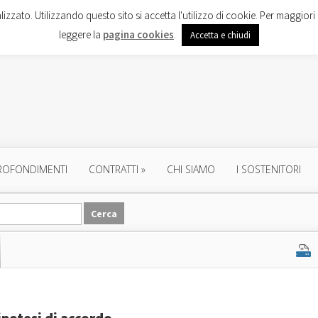
lizzato. Utilizzando questo sito si accetta l'utilizzo di cookie. Per maggiori 
leggere la
pagina cookies
.
Accetta e chiudi
ROFONDIMENTI
CONTRATTI
»
CHI SIAMO
I SOSTENITORI
ipotesi di accordo