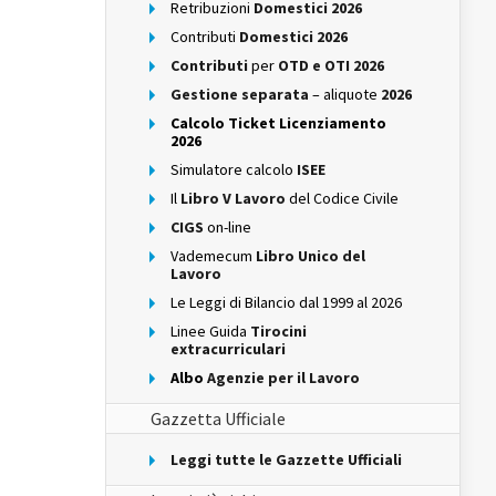
Retribuzioni
Domestici 2026
Contributi
Domestici 2026
Contributi
per
OTD e OTI 2026
Gestione separata
– aliquote
2026
Calcolo Ticket Licenziamento
2026
Simulatore calcolo
ISEE
Il
Libro V Lavoro
del Codice Civile
CIGS
on-line
Vademecum
Libro Unico del
Lavoro
Le Leggi di Bilancio dal 1999 al 2026
Linee Guida
Tirocini
extracurriculari
Albo
Agenzie per il Lavoro
Gazzetta Ufficiale
Leggi tutte le Gazzette Ufficiali