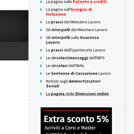
La pagina sulla
Patente a crediti
La pagina sull'
Assegno di
Inclusione
La
prassi
del Ministero Lavoro
Gli
interpelli
del Ministero Lavoro
Gli
interpelli
sulla
Sicurezza
Lavoro
La
prassi
dell'Ispettorato Lavoro
Le
circolari/messaggi
dell'INPS
Le
circolari
dell'INAIL
Le
Sentenze di Cassazione
Lavoro
Notizie sugli
Ammortizzatori
Sociali
La
pagina
delle
Dimissioni online