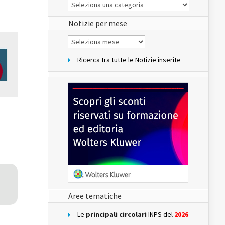
Le
Notizie
del
sito
Notizie per mese
Notizie
per
mese
Ricerca tra tutte le Notizie inserite
Aree tematiche
Le
principali circolari
INPS del
2026