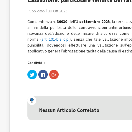
Pubblicato il 30 Ott 2025
Con sentenza n.
30030
dell’
1 settembre 2025
, la terza s
ai fini della punibilità delle contravvenzioni antinfortun
rilevanza dell’adozione delle misure di sicurezza come c
norma (
art. 131-bis c.p.
), senza che tale valutazione imp
punibilità, dovendosi effettuare una valutazione sull
applicativo genera l’abrogazione tacita della causa di estin
Condividi:
Fai
Fai
Fai
clic
clic
clic
qui
per
qui
per
condividere
per
condividere
su
condividere
su
Facebook
su
Twitter
(Si
Google+
(Si
apre
(Si
apre
in
apre
in
una
in
una
nuova
una
Nessun Articolo Correlato
nuova
finestra)
nuova
finestra)
finestra)