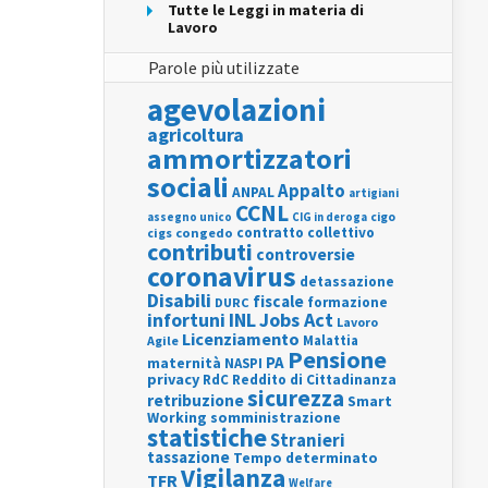
Tutte le Leggi in materia di
Lavoro
Parole più utilizzate
agevolazioni
agricoltura
ammortizzatori
sociali
Appalto
ANPAL
artigiani
CCNL
assegno unico
cigo
CIG in deroga
contratto collettivo
cigs
congedo
contributi
controversie
coronavirus
detassazione
Disabili
fiscale
formazione
DURC
INL
Jobs Act
infortuni
Lavoro
Licenziamento
Agile
Malattia
Pensione
PA
maternità
NASPI
privacy
RdC
Reddito di Cittadinanza
sicurezza
retribuzione
Smart
Working
somministrazione
statistiche
Stranieri
tassazione
Tempo determinato
Vigilanza
TFR
Welfare