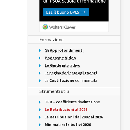
Formazione
Gli
Approfondimenti
Podcast
e
Video
Le Guide
interattive
La pagina dedicata agli
Eventi
La
Costituzione
commentata
Strumenti utili
TFR
– coefficiente rivalutazione
Le Retribuzioni al 2026
Le
Retribuzioni dal 2002 al 2026
Minimali retributivi 2026