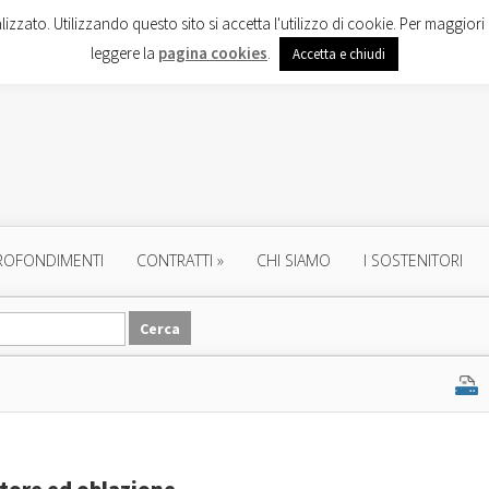
lizzato. Utilizzando questo sito si accetta l'utilizzo di cookie. Per maggiori 
leggere la
pagina cookies
.
Accetta e chiudi
ROFONDIMENTI
CONTRATTI
»
CHI SIAMO
I SOSTENITORI
ttore ed oblazione