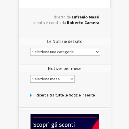
diretto da
Eufranio Massi
ideato e curato da
Roberto Camera
Le Notizie del sito
Le
Notizie
del
sito
Notizie per mese
Notizie
per
mese
Ricerca tra tutte le Notizie inserite