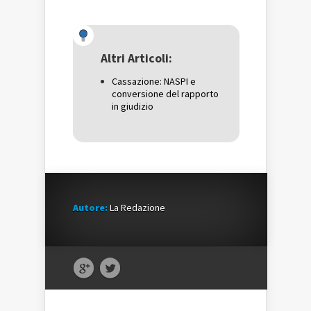
condividere
su
condividere
su
Facebook
su
Twitter
(Si
Google+
(Si
apre
(Si
apre
in
apre
in
una
in
una
nuova
una
Altri Articoli:
nuova
finestra)
nuova
finestra)
finestra)
Cassazione: NASPI e
conversione del rapporto
in giudizio
Autore:
La Redazione