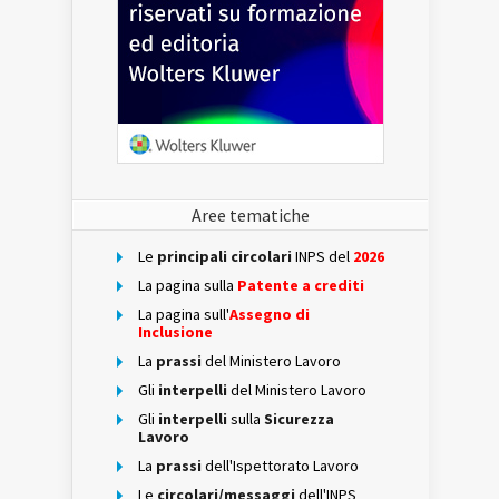
Aree tematiche
Le
principali circolari
INPS del
2026
La pagina sulla
Patente a crediti
La pagina sull'
Assegno di
Inclusione
La
prassi
del Ministero Lavoro
Gli
interpelli
del Ministero Lavoro
Gli
interpelli
sulla
Sicurezza
Lavoro
La
prassi
dell'Ispettorato Lavoro
Le
circolari/messaggi
dell'INPS