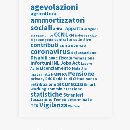
agevolazioni
agricoltura
ammortizzatori
sociali
Appalto
ANPAL
artigiani
CCNL
assegno unico
cigo
CIG in deroga
contratto collettivo
cigs
congedo
contributi
controversie
coronavirus
detassazione
Disabili
fiscale
formazione
DURC
INL
Jobs Act
infortuni
Lavoro
Licenziamento
Agile
Malattia
Pensione
PA
maternità
NASPI
privacy
RdC
Reddito di Cittadinanza
sicurezza
retribuzione
Smart
Working
somministrazione
statistiche
Stranieri
tassazione
Tempo determinato
Vigilanza
TFR
Welfare