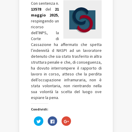
Con sentenza n.
13578
del
21
maggio 2025
,
respingendo un
ricorso
dell’INPS, la
Corte di
Cassazione ha affermato che spetta
l’indennità d NASPI ad un lavoratore
detenuto che sia stato trasferito in altra
struttura penale e che, di conseguenza,
ha dovuto interrompere il rapporto di
lavoro in corso, atteso che la perdita
dell’occupazione inframuraria, non è
stata volontaria, non rientrando nella
sua volontà la scelta del luogo ove
espiare la pena.
Condividi:
Fai
Fai
Fai
clic
clic
clic
qui
per
qui
per
condividere
per