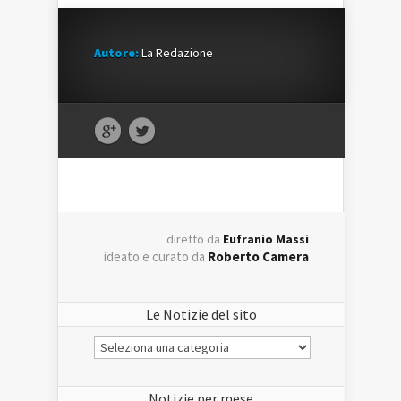
Autore:
La Redazione
diretto da
Eufranio Massi
ideato e curato da
Roberto Camera
Le Notizie del sito
Le
Notizie
del
sito
Notizie per mese