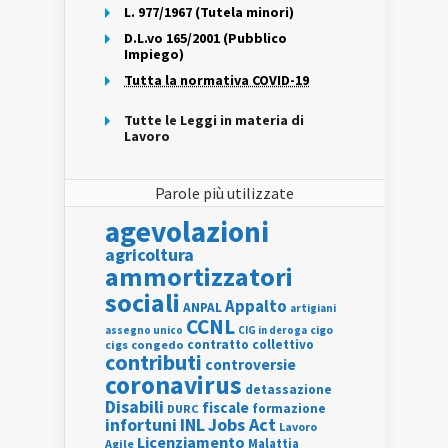
L. 977/1967 (Tutela minori)
D.L.vo 165/2001 (Pubblico
Impiego)
Tutta la normativa COVID-19
Tutte le Leggi in materia di
Lavoro
Parole più utilizzate
agevolazioni
agricoltura
ammortizzatori
sociali
Appalto
ANPAL
artigiani
CCNL
assegno unico
cigo
CIG in deroga
contratto collettivo
cigs
congedo
contributi
controversie
coronavirus
detassazione
Disabili
fiscale
formazione
DURC
INL
Jobs Act
infortuni
Lavoro
Licenziamento
Agile
Malattia