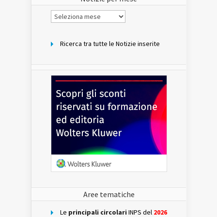
Notizie
per
mese
Ricerca tra tutte le Notizie inserite
Aree tematiche
Le
principali circolari
INPS del
2026