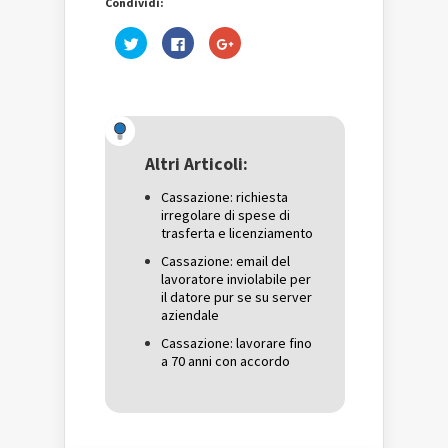
Condividi:
Fai
Fai
Fai
clic
clic
clic
qui
per
qui
per
condividere
per
condividere
su
condividere
su
Facebook
su
Twitter
(Si
Google+
(Si
apre
(Si
apre
in
apre
in
una
in
una
nuova
una
Altri Articoli:
nuova
finestra)
nuova
finestra)
finestra)
Cassazione: richiesta
irregolare di spese di
trasferta e licenziamento
Cassazione: email del
lavoratore inviolabile per
il datore pur se su server
aziendale
Cassazione: lavorare fino
a 70 anni con accordo