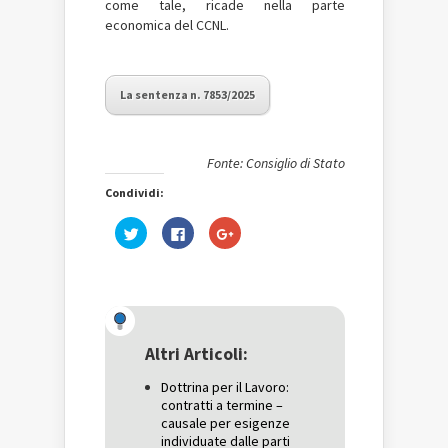
come tale, ricade nella parte
economica del CCNL.
La sentenza n. 7853/2025
Fonte: Consiglio di Stato
Condividi:
Fai
Fai
Fai
clic
clic
clic
qui
per
qui
per
condividere
per
condividere
su
condividere
su
Facebook
su
Twitter
(Si
Google+
(Si
apre
(Si
apre
in
apre
in
una
in
una
nuova
una
Altri Articoli:
nuova
finestra)
nuova
finestra)
finestra)
Dottrina per il Lavoro:
contratti a termine –
causale per esigenze
individuate dalle parti