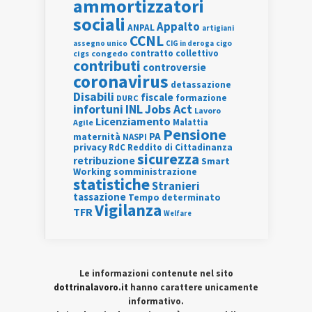
ammortizzatori
sociali
Appalto
ANPAL
artigiani
CCNL
assegno unico
cigo
CIG in deroga
contratto collettivo
cigs
congedo
contributi
controversie
coronavirus
detassazione
Disabili
fiscale
formazione
DURC
INL
Jobs Act
infortuni
Lavoro
Licenziamento
Agile
Malattia
Pensione
PA
maternità
NASPI
privacy
RdC
Reddito di Cittadinanza
sicurezza
retribuzione
Smart
Working
somministrazione
statistiche
Stranieri
tassazione
Tempo determinato
Vigilanza
TFR
Welfare
Le informazioni contenute nel sito
dottrinalavoro.it
hanno carattere unicamente
informativo.