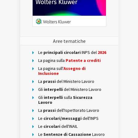
Aree tematiche
Le
principali circolari
INPS del
2026
La pagina sulla
Patente a crediti
La pagina sull'
Assegno di
Inclusione
La
prassi
del Ministero Lavoro
Gli
interpelli
del Ministero Lavoro
Gli
interpelli
sulla
Sicurezza
Lavoro
La
prassi
dell'Ispettorato Lavoro
Le
circolari/messaggi
dell'INPS
Le
circolari
dell'INAIL
Le
Sentenze di Cassazione
Lavoro