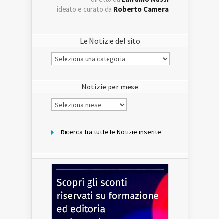
ideato e curato da
Roberto Camera
Le Notizie del sito
Le
Notizie
del
sito
Notizie per mese
Notizie
per
mese
Ricerca tra tutte le Notizie inserite