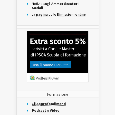
Notizie sugli
Ammortizzatori
Sociali
La
pagina
delle
Dimissioni online
Formazione
Gli
Approfondimenti
Podcast
e
Video