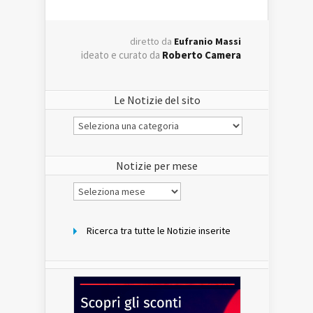
diretto da
Eufranio Massi
ideato e curato da
Roberto Camera
Le Notizie del sito
Le
Notizie
del
sito
Notizie per mese
Notizie
per
mese
Ricerca tra tutte le Notizie inserite