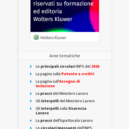
Aree tematiche
Le
principali circolari
INPS del
2026
La pagina sulla
Patente a crediti
La pagina sull'
Assegno di
Inclusione
La
prassi
del Ministero Lavoro
Gli
interpelli
del Ministero Lavoro
Gli
interpelli
sulla
Sicurezza
Lavoro
La
prassi
dell'Ispettorato Lavoro
Le
circolari/messaggi
dell'INPS