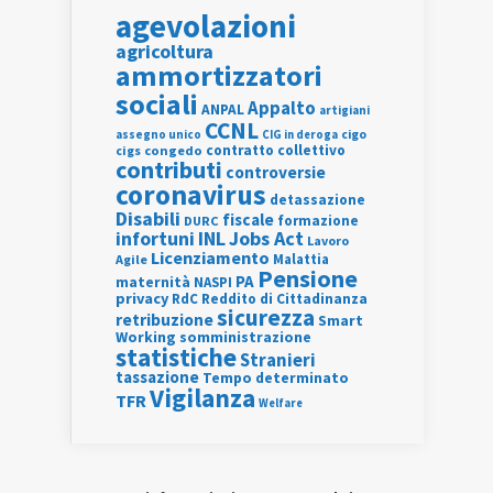
agevolazioni
agricoltura
ammortizzatori
sociali
Appalto
ANPAL
artigiani
CCNL
assegno unico
cigo
CIG in deroga
contratto collettivo
cigs
congedo
contributi
controversie
coronavirus
detassazione
Disabili
fiscale
formazione
DURC
INL
Jobs Act
infortuni
Lavoro
Licenziamento
Agile
Malattia
Pensione
PA
maternità
NASPI
privacy
RdC
Reddito di Cittadinanza
sicurezza
retribuzione
Smart
Working
somministrazione
statistiche
Stranieri
tassazione
Tempo determinato
Vigilanza
TFR
Welfare