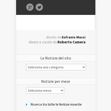
diretto da
Eufranio Massi
ideato e curato da
Roberto Camera
Le Notizie del sito
Le
Notizie
del
sito
Notizie per mese
Notizie
per
mese
Ricerca tra tutte le Notizie inserite