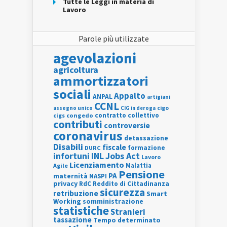
Tutte le Leggi in materia di
Lavoro
Parole più utilizzate
agevolazioni
agricoltura
ammortizzatori
sociali
Appalto
ANPAL
artigiani
CCNL
assegno unico
cigo
CIG in deroga
contratto collettivo
cigs
congedo
contributi
controversie
coronavirus
detassazione
Disabili
fiscale
formazione
DURC
INL
Jobs Act
infortuni
Lavoro
Licenziamento
Agile
Malattia
Pensione
PA
maternità
NASPI
privacy
RdC
Reddito di Cittadinanza
sicurezza
retribuzione
Smart
Working
somministrazione
statistiche
Stranieri
tassazione
Tempo determinato