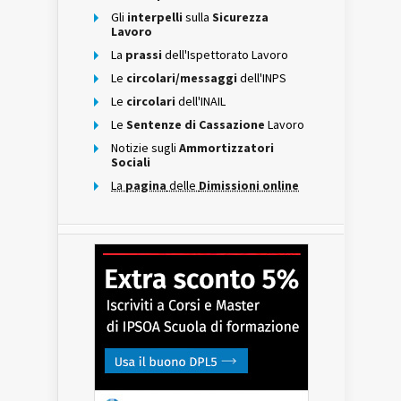
Gli
interpelli
sulla
Sicurezza
Lavoro
La
prassi
dell'Ispettorato Lavoro
Le
circolari/messaggi
dell'INPS
Le
circolari
dell'INAIL
Le
Sentenze di Cassazione
Lavoro
Notizie sugli
Ammortizzatori
Sociali
La
pagina
delle
Dimissioni online