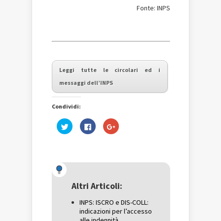
Fonte: INPS
Leggi tutte le circolari ed i
messaggi dell’INPS
Condividi:
Fai
Fai
Fai
clic
clic
clic
qui
per
qui
per
condividere
per
condividere
su
condividere
su
Facebook
su
Twitter
(Si
Google+
(Si
apre
(Si
apre
in
apre
in
una
in
una
nuova
una
Altri Articoli:
nuova
finestra)
nuova
finestra)
finestra)
INPS: ISCRO e DIS-COLL:
indicazioni per l’accesso
alle indennità