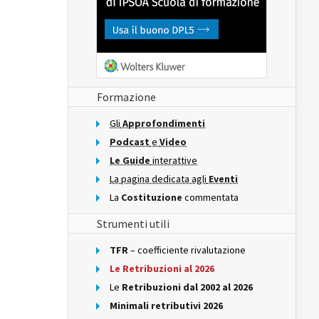
Formazione
Gli
Approfondimenti
Podcast
e
Video
Le Guide
interattive
La pagina dedicata agli
Eventi
La
Costituzione
commentata
Strumenti utili
TFR
– coefficiente rivalutazione
Le Retribuzioni al 2026
Le
Retribuzioni dal 2002 al 2026
Minimali retributivi 2026