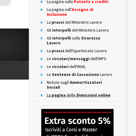
La pagina sulla
Patente a crediti
La pagina sull'
Assegno di
Inclusione
La
prassi
del Ministero Lavoro
Gli
interpelli
del Ministero Lavoro
Gli
interpelli
sulla
Sicurezza
Lavoro
La
prassi
dell'Ispettorato Lavoro
Le
circolari/messaggi
dell'INPS
Le
circolari
dell'INAIL
Le
Sentenze di Cassazione
Lavoro
Notizie sugli
Ammortizzatori
Sociali
La
pagina
delle
Dimissioni online