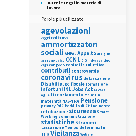
Tutte le Leggi in materia di
Lavoro
Parole più utilizzate
agevolazioni
agricoltura
ammortizzatori
sociali
Appalto
ANPAL
artigiani
CCNL
assegno unico
cigo
CIG in deroga
contratto collettivo
cigs
congedo
contributi
controversie
coronavirus
detassazione
Disabili
fiscale
formazione
DURC
INL
Jobs Act
infortuni
Lavoro
Licenziamento
Agile
Malattia
Pensione
PA
maternità
NASPI
privacy
RdC
Reddito di Cittadinanza
sicurezza
retribuzione
Smart
Working
somministrazione
statistiche
Stranieri
tassazione
Tempo determinato
Vigilanza
TFR
Welfare