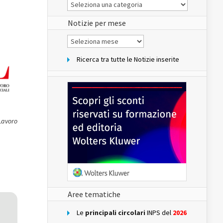
Le
Notizie
del
sito
Notizie per mese
Notizie
per
mese
Ricerca tra tutte le Notizie inserite
 Lavoro
Aree tematiche
Le
principali circolari
INPS del
2026