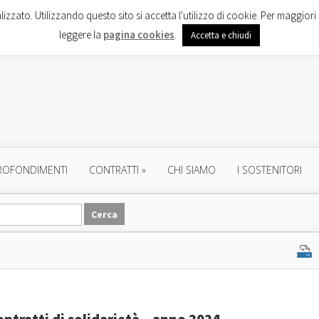
lizzato. Utilizzando questo sito si accetta l'utilizzo di cookie. Per maggiori 
leggere la
pagina cookies
.
Accetta e chiudi
ROFONDIMENTI
CONTRATTI
»
CHI SIAMO
I SOSTENITORI
ntratti di solidarietà – anno 2024