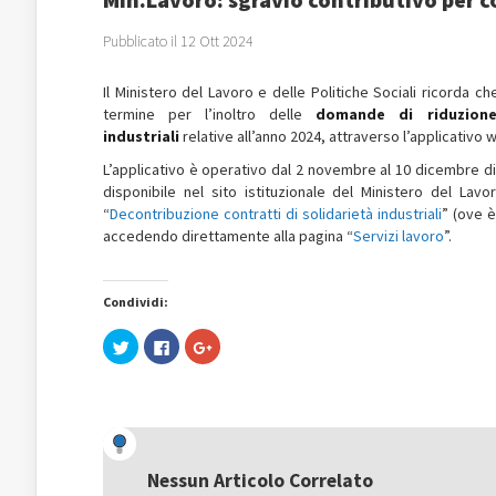
Pubblicato il 12 Ott 2024
Il Ministero del Lavoro e delle Politiche Sociali ricorda c
termine per l’inoltro delle
domande di riduzione
industriali
relative all’anno 2024, attraverso l’applicativo 
L’applicativo è operativo dal 2 novembre al 10 dicembre di
disponibile nel sito istituzionale del Ministero del Lavo
“
Decontribuzione contratti di solidarietà industriali
” (ove 
accedendo direttamente alla pagina “
Servizi lavoro
”.
Condividi:
Fai
Fai
Fai
clic
clic
clic
qui
per
qui
per
condividere
per
condividere
su
condividere
su
Facebook
su
Twitter
(Si
Google+
(Si
apre
(Si
apre
in
apre
in
una
in
una
nuova
una
Nessun Articolo Correlato
nuova
finestra)
nuova