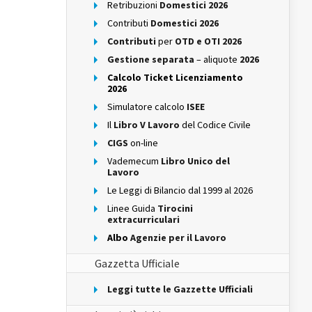
Retribuzioni
Domestici 2026
Contributi
Domestici 2026
Contributi
per
OTD e OTI 2026
Gestione separata
– aliquote
2026
Calcolo Ticket Licenziamento
2026
Simulatore calcolo
ISEE
Il
Libro V Lavoro
del Codice Civile
CIGS
on-line
Vademecum
Libro Unico del
Lavoro
Le Leggi di Bilancio dal 1999 al 2026
Linee Guida
Tirocini
extracurriculari
Albo
Agenzie per il Lavoro
Gazzetta Ufficiale
Leggi tutte le Gazzette Ufficiali