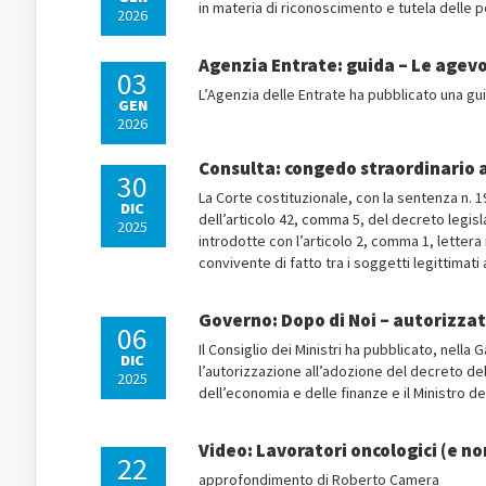
in materia di riconoscimento e tutela delle 
2026
Agenzia Entrate: guida – Le agevol
03
L’Agenzia delle Entrate ha pubblicato una gui
GEN
2026
Consulta: congedo straordinario a
30
La Corte costituzionale, con la sentenza n. 1
DIC
dell’articolo 42, comma 5, del decreto legis
2025
introdotte con l’articolo 2, comma 1, lettera n
convivente di fatto tra i soggetti legittimati a
Governo: Dopo di Noi – autorizzato 
06
Il Consiglio dei Ministri ha pubblicato, nella
DIC
l’autorizzazione all’adozione del decreto del 
2025
dell’economia e delle finanze e il Ministro del
Video: Lavoratori oncologici (e non
22
approfondimento di Roberto Camera