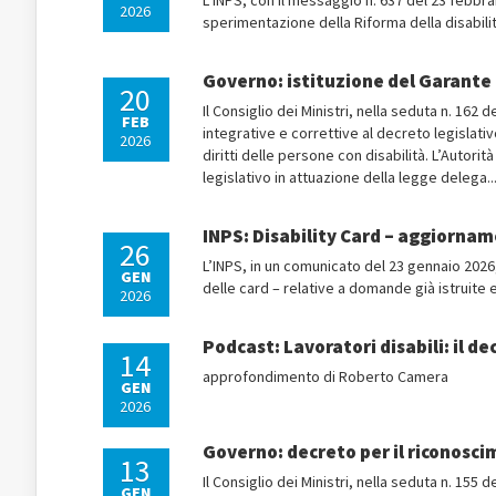
L’INPS, con il messaggio n. 637 del 23 febbrai
2026
sperimentazione della Riforma della disabilit
Governo: istituzione del Garante N
20
Il Consiglio dei Ministri, nella seduta n. 162
FEB
integrative e correttive al decreto legislativ
2026
diritti delle persone con disabilità. L’Autorit
legislativo in attuazione della legge delega..
INPS: Disability Card – aggiorname
26
L’INPS, in un comunicato del 23 gennaio 202
GEN
delle card – relative a domande già istruite 
2026
Podcast: Lavoratori disabili: il d
14
approfondimento di Roberto Camera
GEN
2026
Governo: decreto per il riconosci
13
Il Consiglio dei Ministri, nella seduta n. 15
GEN