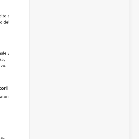
olto a
to del
nale 3
35,
tivo.
tori
atori