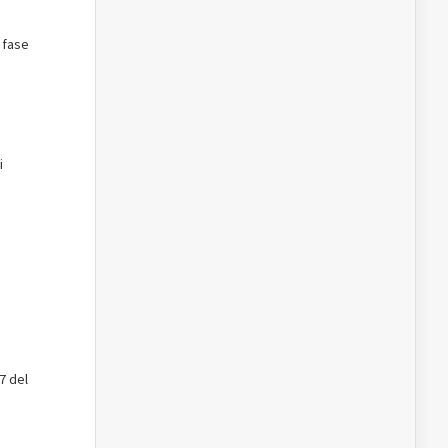
a fase
i
7 del