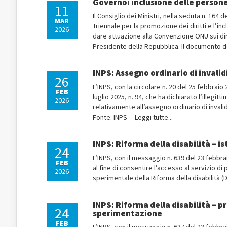
Governo: inclusione delle persone
11
Il Consiglio dei Ministri, nella seduta n. 16
MAR
Triennale per la promozione dei diritti e l’
2026
dare attuazione alla Convenzione ONU sui dir
Presidente della Repubblica. Il documento de
INPS: Assegno ordinario di invalid
26
L’INPS, con la circolare n. 20 del 25 febbraio
FEB
luglio 2025, n. 94, che ha dichiarato l’illegit
2026
relativamente all’assegno ordinario di invalid
Fonte: INPS Leggi tutte...
INPS: Riforma della disabilità – is
24
L’INPS, con il messaggio n. 639 del 23 febbrai
FEB
al fine di consentire l’accesso al servizio d
2026
sperimentale della Riforma della disabilità (
INPS: Riforma della disabilità – p
24
sperimentazione
FEB