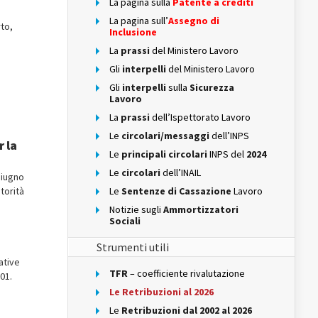
La pagina sulla
Patente a crediti
La pagina sull’
Assegno di
rto,
Inclusione
La
prassi
del Ministero Lavoro
Gli
interpelli
del Ministero Lavoro
Gli
interpelli
sulla
Sicurezza
Lavoro
La
prassi
dell’Ispettorato Lavoro
Le
circolari/messaggi
dell’INPS
r la
Le
principali circolari
INPS del
2024
Le
circolari
dell’INAIL
 giugno
torità
Le
Sentenze di Cassazione
Lavoro
Notizie sugli
Ammortizzatori
Sociali
Strumenti utili
ative
TFR
– coefficiente rivalutazione
01.
Le Retribuzioni al 2026
Le
Retribuzioni dal 2002 al 2026