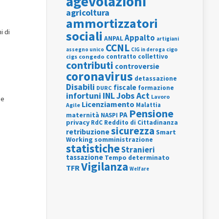
agevolazioni
agricoltura
ammortizzatori
i di
sociali
Appalto
ANPAL
artigiani
CCNL
assegno unico
cigo
CIG in deroga
contratto collettivo
cigs
congedo
contributi
controversie
coronavirus
detassazione
Disabili
fiscale
formazione
DURC
INL
Jobs Act
infortuni
Lavoro
 e
Licenziamento
Agile
Malattia
Pensione
PA
maternità
NASPI
privacy
RdC
Reddito di Cittadinanza
sicurezza
retribuzione
Smart
Working
somministrazione
statistiche
Stranieri
tassazione
Tempo determinato
Vigilanza
TFR
Welfare