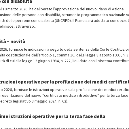
 con disabilità
4 del 10 marzo 2026, ha deliberato l’approvazione del nuovo Piano di Azione
inclusione delle persone con disabilità, strumento programmatico nazionale v
itti delle persone con disabilità (UNCRPD). Il Piano sarà adottato con decre
finisce, attraverso...
ità – novità
 2026, fornisce le indicazioni a seguito della sentenza della Corte Costituzio
timità costituzionale dell’articolo 1, comma 16, della legge 8 agosto 1995, n. 3
ità di cui alla legge 12 giugno 1984, n. 222, liquidato con il sistema contribu
truzioni operative per la profilazione dei medici certifica
o 2026, fornisce le istruzioni operative sulla profilazione dei medici certific
i presentazione del nuovo “certificato medico introduttivo” per la terza fase
Decreto legislativo 3 maggio 2024, n. 62).
rime istruzioni operative per la terza fase della