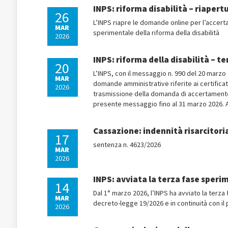
INPS: riforma disabilità – riapert
26
L’INPS riapre le domande online per l’accerta
MAR
sperimentale della riforma della disabilità
2026
INPS: riforma della disabilità – 
20
L’INPS, con il messaggio n. 990 del 20 marzo
MAR
domande amministrative riferite ai certificat
2026
trasmissione della domanda di accertamento sa
presente messaggio fino al 31 marzo 2026. A ta
Cassazione: indennità risarcitori
17
sentenza n. 4623/2026
MAR
2026
INPS: avviata la terza fase sperim
14
Dal 1° marzo 2026, l’INPS ha avviato la terza 
MAR
decreto-legge 19/2026 e in continuità con il 
2026