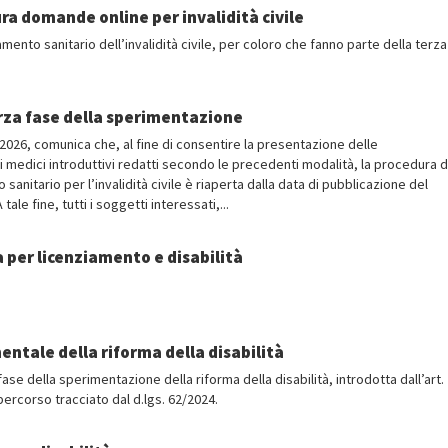
ura domande online per invalidità civile
mento sanitario dell’invalidità civile, per coloro che fanno parte della terz
terza fase della sperimentazione
 2026, comunica che, al fine di consentire la presentazione delle
i medici introduttivi redatti secondo le precedenti modalità, la procedura d
nitario per l’invalidità civile è riaperta dalla data di pubblicazione del
le fine, tutti i soggetti interessati,...
a per licenziamento e disabilità
entale della riforma della disabilità
fase della sperimentazione della riforma della disabilità, introdotta dall’art. 
percorso tracciato dal d.lgs. 62/2024.