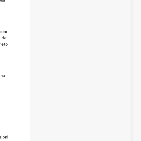
lla
ioni
e dei
creto
gna
zioni