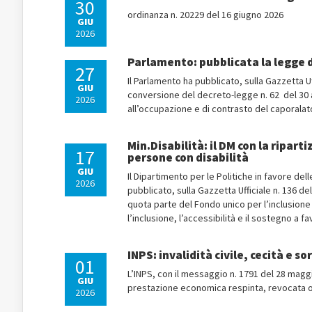
30
ordinanza n. 20229 del 16 giugno 2026
GIU
2026
Parlamento: pubblicata la legge 
27
Il Parlamento ha pubblicato, sulla Gazzetta Uf
GIU
conversione del decreto-legge n. 62 del 30 ap
2026
all’occupazione e di contrasto del caporalato
Min.Disabilità: il DM con la ripart
17
persone con disabilità
GIU
Il Dipartimento per le Politiche in favore del
2026
pubblicato, sulla Gazzetta Ufficiale n. 136 del
quota parte del Fondo unico per l’inclusione 
l’inclusione, l’accessibilità e il sostegno a fa
INPS: invalidità civile, cecità e s
01
L’INPS, con il messaggio n. 1791 del 28 maggio
GIU
prestazione economica respinta, revocata 
2026