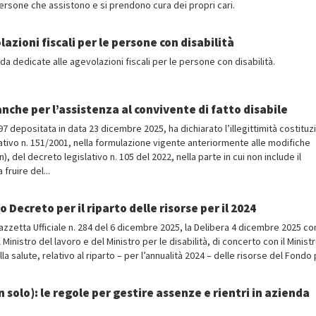
persone che assistono e si prendono cura dei propri cari.
azioni fiscali per le persone con disabilità
da dedicate alle agevolazioni fiscali per le persone con disabilità.
nche per l’assistenza al convivente di fatto disabile
97 depositata in data 23 dicembre 2025, ha dichiarato l’illegittimità costituz
lativo n. 151/2001, nella formulazione vigente anteriormente alle modifiche
), del decreto legislativo n. 105 del 2022, nella parte in cui non include il
 fruire del...
Decreto per il riparto delle risorse per il 2024
 Gazzetta Ufficiale n. 284 del 6 dicembre 2025, la Delibera 4 dicembre 2025 co
Ministro del lavoro e del Ministro per le disabilità, di concerto con il Minist
la salute, relativo al riparto – per l’annualità 2024 – delle risorse del Fondo p
 solo): le regole per gestire assenze e rientri in azienda