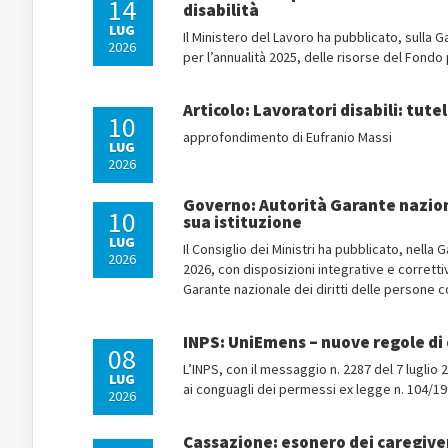
14
disabilità
LUG
Il Ministero del Lavoro ha pubblicato, sulla Ga
2026
per l’annualità 2025, delle risorse del Fondo p
Articolo: Lavoratori disabili: tut
10
approfondimento di Eufranio Massi
LUG
2026
Governo: Autorità Garante nazional
10
sua istituzione
LUG
Il Consiglio dei Ministri ha pubblicato, nella 
2026
2026, con disposizioni integrative e correttiv
Garante nazionale dei diritti delle persone co
INPS: UniEmens – nuove regole di 
08
L’INPS, con il messaggio n. 2287 del 7 luglio
LUG
ai conguagli dei permessi ex legge n. 104/19
2026
Cassazione: esonero dei caregive