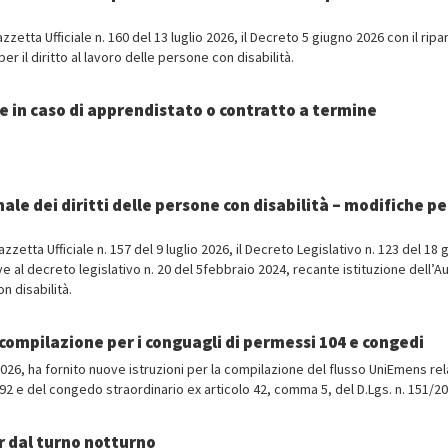
zzetta Ufficiale n. 160 del 13 luglio 2026, il Decreto 5 giugno 2026 con il ripa
er il diritto al lavoro delle persone con disabilità.
ele in caso di apprendistato o contratto a termine
e dei diritti delle persone con disabilità – modifiche pe
Gazzetta Ufficiale n. 157 del 9 luglio 2026, il Decreto Legislativo n. 123 del 18
e al decreto legislativo n. 20 del 5febbraio 2024, recante istituzione dell’Au
n disabilità.
compilazione per i conguagli di permessi 104 e congedi
 2026, ha fornito nuove istruzioni per la compilazione del flusso UniEmens rel
92 e del congedo straordinario ex articolo 42, comma 5, del D.Lgs. n. 151/20
r dal turno notturno