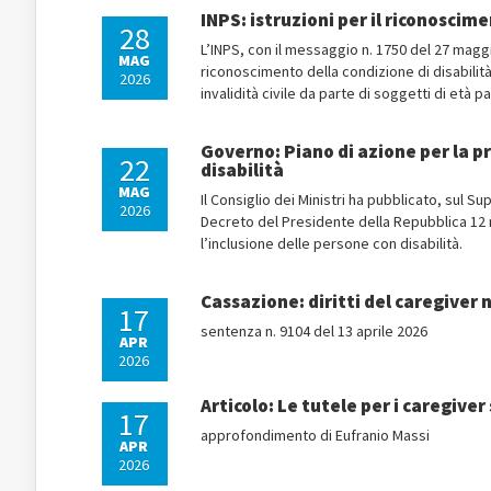
INPS: istruzioni per il riconoscime
28
L’INPS, con il messaggio n. 1750 del 27 maggi
MAG
riconoscimento della condizione di disabilità,
2026
invalidità civile da parte di soggetti di età pa
Governo: Piano di azione per la pr
22
disabilità
MAG
Il Consiglio dei Ministri ha pubblicato, sul S
2026
Decreto del Presidente della Repubblica 12 m
l’inclusione delle persone con disabilità.
Cassazione: diritti del caregiver 
17
sentenza n. 9104 del 13 aprile 2026
APR
2026
Articolo: Le tutele per i caregiver
17
approfondimento di Eufranio Massi
APR
2026