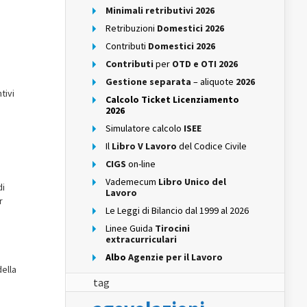
Minimali retributivi 2026
Retribuzioni
Domestici 2026
Contributi
Domestici 2026
Contributi
per
OTD e OTI 2026
Gestione separata
– aliquote
2026
tivi
Calcolo Ticket Licenziamento
2026
Simulatore calcolo
ISEE
Il
Libro V Lavoro
del Codice Civile
CIGS
on-line
Vademecum
Libro Unico del
di
Lavoro
r
Le Leggi di Bilancio dal 1999 al 2026
Linee Guida
Tirocini
extracurriculari
Albo
Agenzie per il Lavoro
della
tag