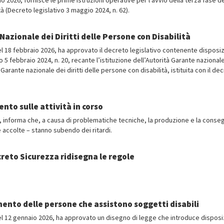
o 2026, fornisce le prime istruzioni operative per l’avvio della terza fase de
à (Decreto legislativo 3 maggio 2024, n. 62).
azionale dei Diritti delle Persone con Disabilità
 del 18 febbraio 2026, ha approvato il decreto legislativo contenente disposiz
o 5 febbraio 2024, n. 20, recante l’istituzione dell’Autorità Garante nazional
à Garante nazionale dei diritti delle persone con disabilità, istituita con il de
.
nto sulle attività in corso
6, informa che, a causa di problematiche tecniche, la produzione e la conse
e accolte – stanno subendo dei ritardi.
ecreto Sicurezza ridisegna le regole
mento delle persone che assistono soggetti disabili
5 del 12 gennaio 2026, ha approvato un disegno di legge che introduce disposi