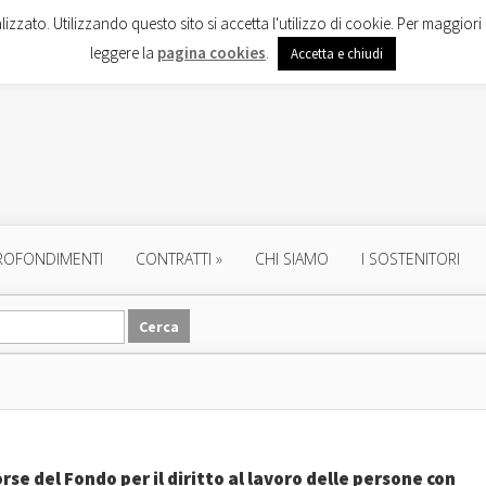
lizzato. Utilizzando questo sito si accetta l'utilizzo di cookie. Per maggiori 
leggere la
pagina cookies
.
Accetta e chiudi
ROFONDIMENTI
CONTRATTI
»
CHI SIAMO
I SOSTENITORI
rse del Fondo per il diritto al lavoro delle persone con