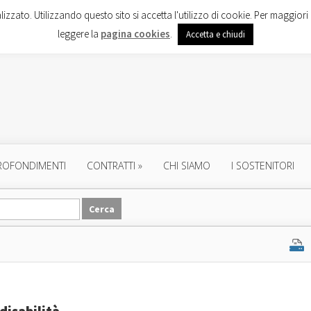
lizzato. Utilizzando questo sito si accetta l'utilizzo di cookie. Per maggiori 
leggere la
pagina cookies
.
Accetta e chiudi
ROFONDIMENTI
CONTRATTI
»
CHI SIAMO
I SOSTENITORI
disabilità