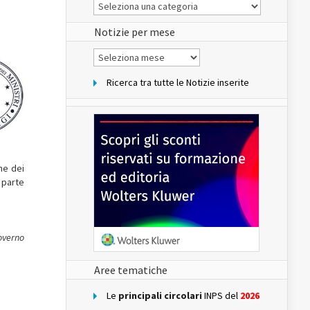
Le
Notizie
del
sito
Notizie per mese
Notizie
per
mese
Ricerca tra tutte le Notizie inserite
ne dei
 parte
Governo
Aree tematiche
Le
principali circolari
INPS del
2026