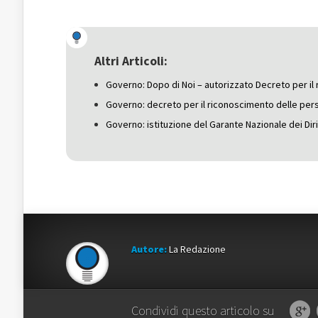
condividere
su
condividere
su
Facebook
su
Twitter
(Si
Google+
(Si
apre
(Si
apre
in
apre
in
una
in
una
nuova
una
Altri Articoli:
nuova
finestra)
nuova
finestra)
finestra)
Governo: Dopo di Noi – autorizzato Decreto per il r
Governo: decreto per il riconoscimento delle pers
Governo: istituzione del Garante Nazionale dei Diri
Autore:
La Redazione
Condividi questo articolo su