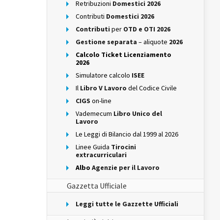
Retribuzioni
Domestici 2026
Contributi
Domestici 2026
Contributi
per
OTD e OTI 2026
Gestione separata
– aliquote
2026
Calcolo Ticket Licenziamento
2026
Simulatore calcolo
ISEE
Il
Libro V Lavoro
del Codice Civile
CIGS
on-line
Vademecum
Libro Unico del
Lavoro
Le Leggi di Bilancio dal 1999 al 2026
Linee Guida
Tirocini
extracurriculari
Albo
Agenzie per il Lavoro
Gazzetta Ufficiale
Leggi tutte le Gazzette Ufficiali