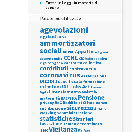
Tutte le Leggi in materia di
Lavoro
Parole più utilizzate
agevolazioni
agricoltura
ammortizzatori
sociali
Appalto
ANPAL
artigiani
CCNL
assegno unico
cigo
CIG in deroga
contratto collettivo
cigs
congedo
contributi
controversie
coronavirus
detassazione
Disabili
fiscale
formazione
DURC
INL
Jobs Act
infortuni
Lavoro
Licenziamento
Agile
Malattia
Pensione
PA
maternità
NASPI
privacy
RdC
Reddito di Cittadinanza
sicurezza
retribuzione
Smart
Working
somministrazione
statistiche
Stranieri
tassazione
Tempo determinato
Vigilanza
TFR
Welfare