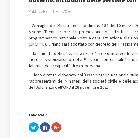
Pubblicato il 11 Mar 2026
Il Consiglio dei Ministri, nella seduta n. 164 del 10 marzo
Azione Triennale per la promozione dei diritti e l’in
programmatico nazionale volto a dare attuazione alla Conv
(UNCRPD). Il Piano sarà adottato con decreto del Presidente
Il documento definisce, attraverso 7 aree di intervento e 66
mero assistenzialismo delle Persone con disabilità a un
talenti e delle capacità di ogni persona.
Il Piano è stato elaborato dall’Osservatorio Nazionale sul
rappresentanti dei Ministeri, della società civile e delle a
dell’Adunanza dell’OND il 28 novembre 2025.
Condividi:
Fai
Fai
Fai
clic
clic
clic
qui
per
qui
per
condividere
per