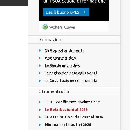
Formazione
Gli
Approfondimenti
Podcast
e
Video
Le Guide
interattive
La pagina dedicata agli
Eventi
La
Costituzione
commentata
Strumenti utili
TFR
– coefficiente rivalutazione
Le Retribuzioni al 2026
Le
Retribuzioni dal 2002 al 2026
Minimali retributivi 2026