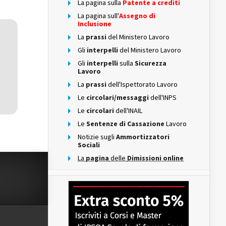
La pagina sulla
Patente a crediti
La pagina sull'
Assegno di
Inclusione
La
prassi
del Ministero Lavoro
Gli
interpelli
del Ministero Lavoro
Gli
interpelli
sulla
Sicurezza
Lavoro
La
prassi
dell'Ispettorato Lavoro
Le
circolari/messaggi
dell'INPS
Le
circolari
dell'INAIL
Le
Sentenze di Cassazione
Lavoro
Notizie sugli
Ammortizzatori
Sociali
La
pagina
delle
Dimissioni online